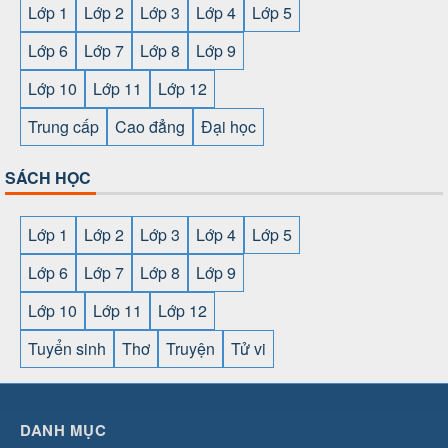
Lớp 1
Lớp 2
Lớp 3
Lớp 4
Lớp 5
Lớp 6
Lớp 7
Lớp 8
Lớp 9
Lớp 10
Lớp 11
Lớp 12
Trung cấp
Cao đẳng
Đại học
SÁCH HỌC
Lớp 1
Lớp 2
Lớp 3
Lớp 4
Lớp 5
Lớp 6
Lớp 7
Lớp 8
Lớp 9
Lớp 10
Lớp 11
Lớp 12
Tuyển sinh
Thơ
Truyện
Tử vi
SHBET
⇔
78win
⇔
789BET
⇔
https://789betcom0.com/
⇔
https://hi88.baby/
⇔
https://fun88.social/
⇔
DANH MỤC
cái OPEN88
⇔
CM88
⇔
u888
⇔
nổ