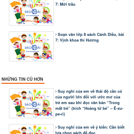
7: Mời trầu
Soạn văn lớp 8 sách Cánh Diều, bài
7: Vịnh khoa thi Hương
NHỮNG TIN CŨ HƠN
Suy nghĩ của em về thái độ cần có
của người lớn đối với ước mơ của
trẻ em sau khi đọc văn bản “Trong
mắt trẻ” (trích “Hoàng tử bé” – Ê-xu-
pe-ri)
Suy nghĩ của em về ý kiến: Cần biết
lựa chọn sách để đọc