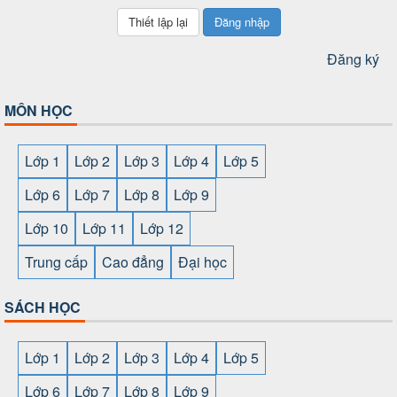
Đăng nhập
Đăng ký
MÔN HỌC
Lớp 1
Lớp 2
Lớp 3
Lớp 4
Lớp 5
Lớp 6
Lớp 7
Lớp 8
Lớp 9
Lớp 10
Lớp 11
Lớp 12
Trung cấp
Cao đẳng
Đại học
SÁCH HỌC
Lớp 1
Lớp 2
Lớp 3
Lớp 4
Lớp 5
Lớp 6
Lớp 7
Lớp 8
Lớp 9