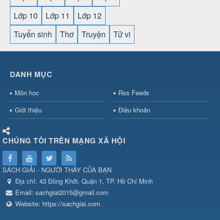
Lớp 10
Lớp 11
Lớp 12
Tuyển sinh
Thơ
Truyện
Tử vi
SHBET
⇔
789BET
⇔
https://789betcom0.com/
⇔
https://hi88.baby/
⇔
https://fun88.social/
⇔
DANH MỤC
cái OPEN88
⇔
CM88
⇔
u888
⇔
nổ
hũ
⇔
https://gameb52a.club/
⇔
https://new88.biz/
⇔
https://ne
Môn học
Rss Feeds
bài
⇔
bóng đá trực tiếp
⇔
fly88
select
⇔
https://xocdiaonline.ae
⇔
https://cm88.dad/
⇔
789bet
Giới thiệu
Điều khoản
hũ
⇔
F168
⇔
https://f168.tech/
⇔
cm88
⇔
https://hitclub88.stud
bet.com/
⇔
https://shbetz.net/
⇔
789WIN
⇔
BJ88
⇔
12bet
⇔
h
CHÚNG TÔI TRÊN MẠNG XÃ HỘI
nha
cai
⇔
U888
⇔
https://b52club.pizza
⇔
https://frasimondo.com
https://hitclubvn.ch/
⇔
91 club
⇔
55 club
⇔
8xbet
⇔
Tài xỉu
SÁCH GIẢI - NGƯỜI THẦY CỦA BẠN
online
⇔
98win
⇔
https://hitclub.horse/
⇔
https://b52.clothing/
Địa chỉ:
43 Đồng Khởi, Quận 1, TP. Hồ Chí Minh
nhà cái
⇔
hitclub
⇔
tài xỉu
⇔
iWin
⇔
Trang cá độ bóng
Email:
sachgiai2015@gmail.com
đá
⇔
Kèo nhà
Website:
https://sachgiai.com
cái
⇔
https://xx88.vin/
⇔
bong88
⇔
nohu90
⇔
MM88
⇔
https:/
hũ
⇔
https://fly88.deal/
⇔
https://sc88.locker/
⇔
https://keonhac