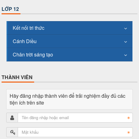
LỚP 12
Kết nối tri thức
Cánh Diều
Chân trời sáng tạo
THÀNH VIÊN
Hãy đăng nhập thành viên để trải nghiệm đầy đủ các
tiện ích trên site