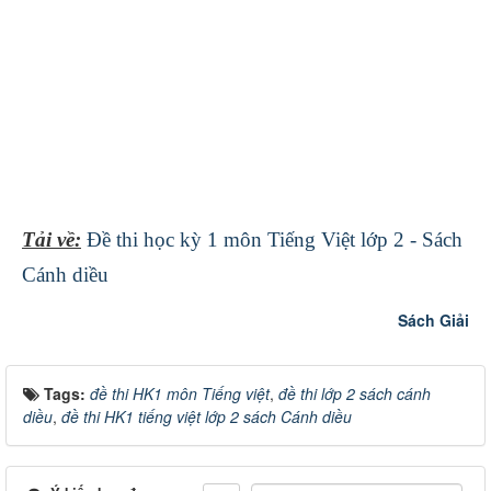
Tải về:
Đề thi học kỳ 1 môn Tiếng Việt lớp 2 - Sách
Cánh diều
Sách Giải
Tags:
đề thi HK1 môn Tiếng việt
,
đề thi lớp 2 sách cánh
diều
,
đề thi HK1 tiếng việt lớp 2 sách Cánh diều