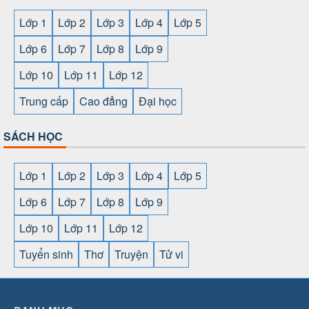
Lớp 1
Lớp 2
Lớp 3
Lớp 4
Lớp 5
Lớp 6
Lớp 7
Lớp 8
Lớp 9
Lớp 10
Lớp 11
Lớp 12
Trung cấp
Cao đẳng
Đại học
SÁCH HỌC
Lớp 1
Lớp 2
Lớp 3
Lớp 4
Lớp 5
Lớp 6
Lớp 7
Lớp 8
Lớp 9
Lớp 10
Lớp 11
Lớp 12
Tuyển sinh
Thơ
Truyện
Tử vi
SHBET
⇔
789BET
⇔
https://789betcom0.com/
⇔
https://hi88.baby/
⇔
https://fun88.social/
⇔