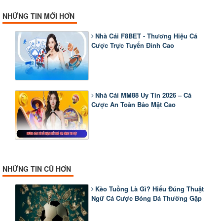
NHỮNG TIN MỚI HƠN
Nhà Cái F8BET - Thương Hiệu Cá
Cược Trực Tuyến Đỉnh Cao
Nhà Cái MM88 Uy Tín 2026 – Cá
Cược An Toàn Bảo Mật Cao
NHỮNG TIN CŨ HƠN
Kèo Tuồng Là Gì? Hiểu Đúng Thuật
Ngữ Cá Cược Bóng Đá Thường Gặp