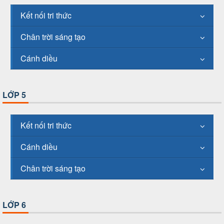
Kết nối tri thức
Chân trời sáng tạo
Cánh diều
LỚP 5
Kết nối tri thức
Cánh diều
Chân trời sáng tạo
LỚP 6