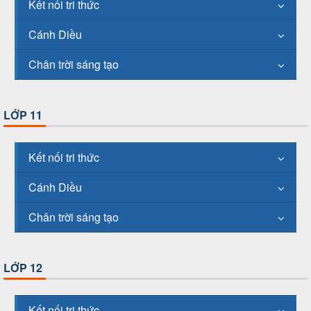
Kết nối tri thức
Cánh Diều
Chân trời sáng tạo
LỚP 11
Kết nối tri thức
Cánh Diều
Chân trời sáng tạo
LỚP 12
Kết nối tri thức