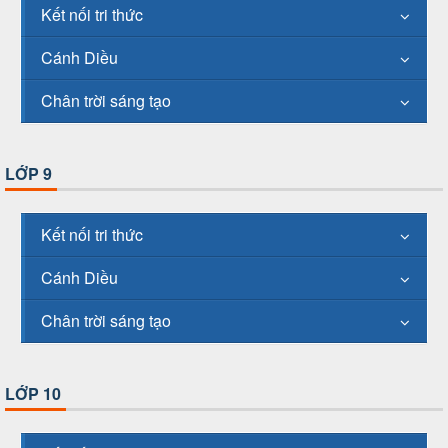
Kết nối tri thức
Cánh Diều
Chân trời sáng tạo
LỚP 9
Kết nối tri thức
Cánh Diều
Chân trời sáng tạo
LỚP 10