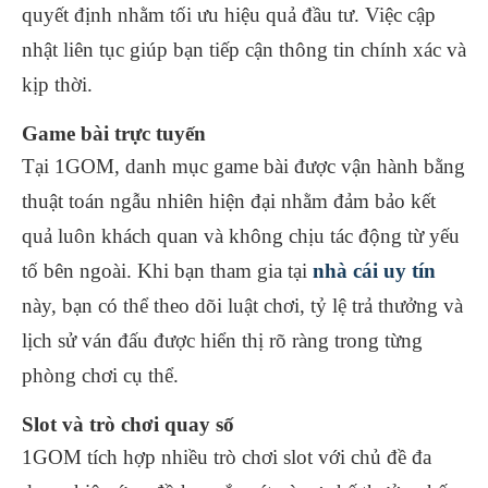
quyết định nhằm tối ưu hiệu quả đầu tư. Việc cập
nhật liên tục giúp bạn tiếp cận thông tin chính xác và
kịp thời.
Game bài trực tuyến
Tại 1GOM, danh mục game bài được vận hành bằng
thuật toán ngẫu nhiên hiện đại nhằm đảm bảo kết
quả luôn khách quan và không chịu tác động từ yếu
tố bên ngoài. Khi bạn tham gia tại
nhà cái uy tín
này, bạn có thể theo dõi luật chơi, tỷ lệ trả thưởng và
lịch sử ván đấu được hiển thị rõ ràng trong từng
phòng chơi cụ thể.
Slot và trò chơi quay số
1GOM tích hợp nhiều trò chơi slot với chủ đề đa