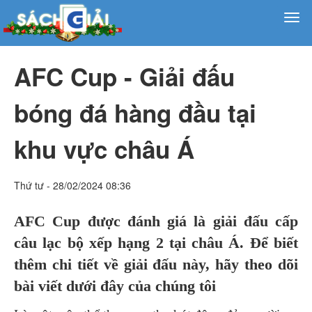
AFC Cup - Giải đấu
bóng đá hàng đầu tại
khu vực châu Á
Thứ tư - 28/02/2024 08:36
AFC Cup được đánh giá là giải đấu cấp
câu lạc bộ xếp hạng 2 tại châu Á. Để biết
thêm chi tiết về giải đấu này, hãy theo dõi
bài viết dưới đây của chúng tôi