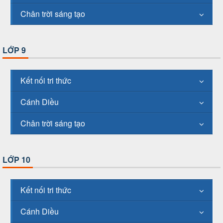
Chân trời sáng tạo
LỚP 9
Kết nối tri thức
Cánh Diều
Chân trời sáng tạo
LỚP 10
Kết nối tri thức
Cánh Diều