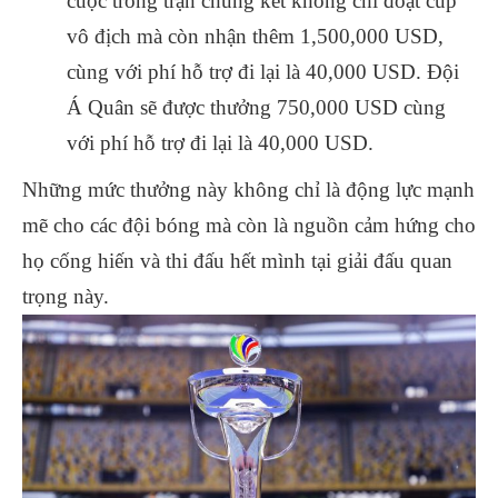
cuộc trong trận chung kết không chỉ đoạt cúp
vô địch mà còn nhận thêm 1,500,000 USD,
cùng với phí hỗ trợ đi lại là 40,000 USD. Đội
Á Quân sẽ được thưởng 750,000 USD cùng
với phí hỗ trợ đi lại là 40,000 USD.
Những mức thưởng này không chỉ là động lực mạnh
mẽ cho các đội bóng mà còn là nguồn cảm hứng cho
họ cống hiến và thi đấu hết mình tại giải đấu quan
trọng này.