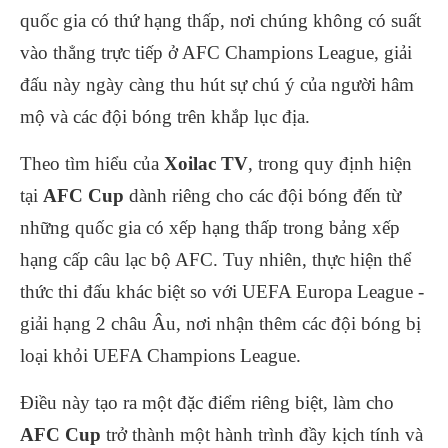
quốc gia có thứ hạng thấp, nơi chúng không có suất
vào thẳng trực tiếp ở AFC Champions League, giải
đấu này ngày càng thu hút sự chú ý của người hâm
mộ và các đội bóng trên khắp lục địa.
Theo tìm hiểu của
Xoilac TV
, trong quy định hiện
tại
AFC Cup
dành riêng cho các đội bóng đến từ
những quốc gia có xếp hạng thấp trong bảng xếp
hạng cấp câu lạc bộ AFC. Tuy nhiên, thực hiện thể
thức thi đấu khác biệt so với UEFA Europa League -
giải hạng 2 châu Âu, nơi nhận thêm các đội bóng bị
loại khỏi UEFA Champions League.
Điều này tạo ra một đặc điểm riêng biệt, làm cho
AFC Cup
trở thành một hành trình đầy kịch tính và