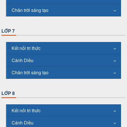
Chân trời sáng tạo
LỚP 7
Kết nối tri thức
Cánh Diều
Chân trời sáng tạo
LỚP 8
Kết nối tri thức
Cánh Diều