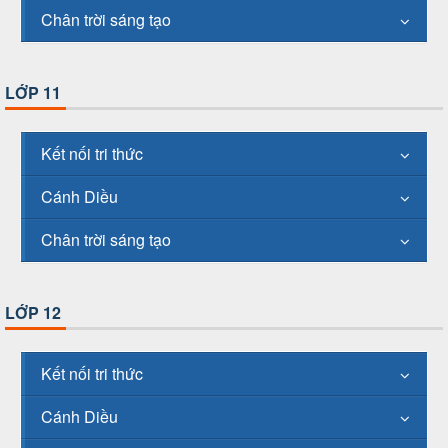
Chân trời sáng tạo
LỚP 11
Kết nối tri thức
Cánh Diều
Chân trời sáng tạo
LỚP 12
Kết nối tri thức
Cánh Diều