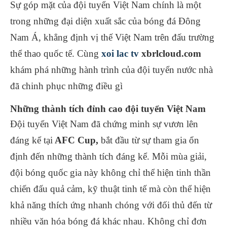
Sự góp mặt của đội tuyển Việt Nam chính là một
trong những đại diện xuất sắc của bóng đá Đông
Nam Á, khẳng định vị thế Việt Nam trên đấu trường
thể thao quốc tế. Cùng
xoi lac tv
xbrlcloud.com
khám phá những hành trình của đội tuyển nước nhà
đã chinh phục những điều gì
Những thành tích đỉnh cao đội tuyển Việt Nam
Đội tuyển Việt Nam đã chứng minh sự vươn lên
đáng kể tại
AFC Cup,
bắt đầu từ sự tham gia ổn
định đến những thành tích đáng kể. Mỗi mùa giải,
đội bóng quốc gia này không chỉ thể hiện tinh thần
chiến đấu quả cảm, kỹ thuật tinh tế mà còn thể hiện
khả năng thích ứng nhanh chóng với đối thủ đến từ
nhiều văn hóa bóng đá khác nhau. Không chỉ đơn