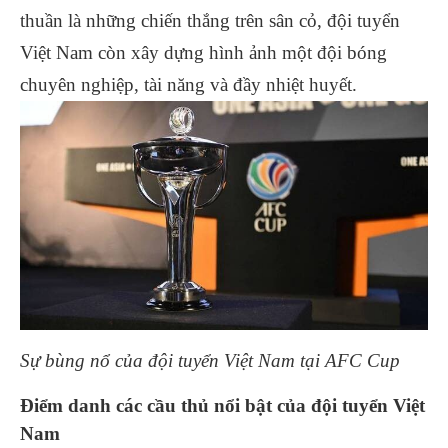
thuần là những chiến thắng trên sân cỏ, đội tuyển
Việt Nam còn xây dựng hình ảnh một đội bóng
chuyên nghiệp, tài năng và đầy nhiệt huyết.
Sự bùng nổ của đội tuyển Việt Nam tại AFC Cup
Điểm danh các cầu thủ nổi bật của đội tuyển Việt
Nam