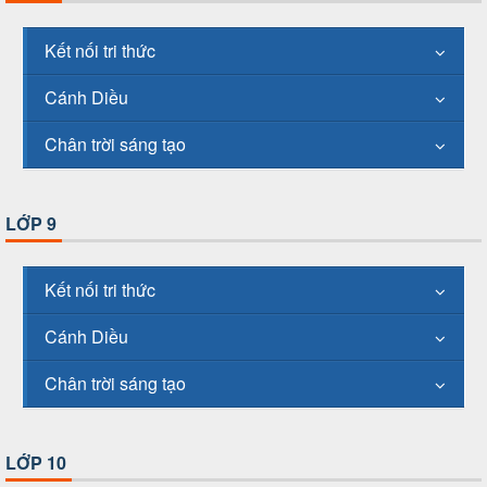
Kết nối tri thức
Cánh Diều
Chân trời sáng tạo
LỚP 9
Kết nối tri thức
Cánh Diều
Chân trời sáng tạo
LỚP 10