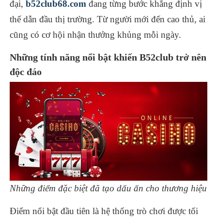
đại,
b52club68.com
đang từng bước khẳng định vị
thế dẫn đầu thị trường. Từ người mới đến cao thủ, ai
cũng có cơ hội nhận thưởng khủng mỗi ngày.
Những tính năng nổi bật khiến B52club trở nên
độc đáo
Những điểm đặc biệt đã tạo dấu ấn cho thương hiệu
Điểm nổi bật đầu tiên là hệ thống trò chơi được tối