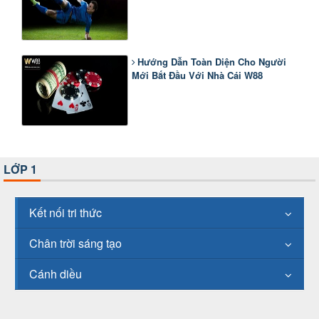
Hướng Dẫn Toàn Diện Cho Người
Mới Bắt Đầu Với Nhà Cái W88
LỚP 1
Kết nối tri thức
Chân trời sáng tạo
Cánh diều