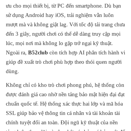
ưu cho mọi thiết bị, từ PC đến smartphone. Dù bạn
sử dụng Android hay iOS, trải nghiệm vẫn luôn
mượt mà và không giật lag. Với tốc độ tải trang chưa
đến 3 giây, người chơi có thể dễ dàng truy cập mọi
lúc, mọi nơi mà không lo gặp trở ngại kỹ thuật.
Ngoài ra,
B52club
còn tích hợp AI phân tích hành vi
giúp đề xuất trò chơi phù hợp theo thói quen người
dùng.
Không chỉ có kho trò chơi phong phú, hệ thống còn
được đánh giá cao nhờ nền tảng bảo mật hiện đại đạt
chuẩn quốc tế. Hệ thống xác thực hai lớp và mã hóa
SSL giúp bảo vệ thông tin cá nhân và tài khoản tài
chính tuyệt đối an toàn. Đội ngũ kỹ thuật của nền