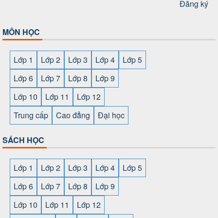
Đăng ký
MÔN HỌC
Lớp 1
Lớp 2
Lớp 3
Lớp 4
Lớp 5
Lớp 6
Lớp 7
Lớp 8
Lớp 9
Lớp 10
Lớp 11
Lớp 12
Trung cấp
Cao đẳng
Đại học
SÁCH HỌC
Lớp 1
Lớp 2
Lớp 3
Lớp 4
Lớp 5
Lớp 6
Lớp 7
Lớp 8
Lớp 9
Lớp 10
Lớp 11
Lớp 12