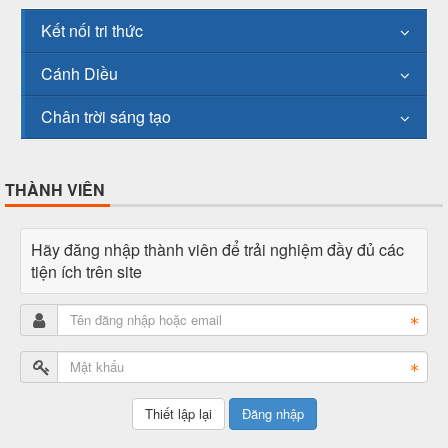
Kết nối tri thức
Cánh Diều
Chân trời sáng tạo
THÀNH VIÊN
Hãy đăng nhập thành viên để trải nghiệm đầy đủ các
tiện ích trên site
Đăng nhập