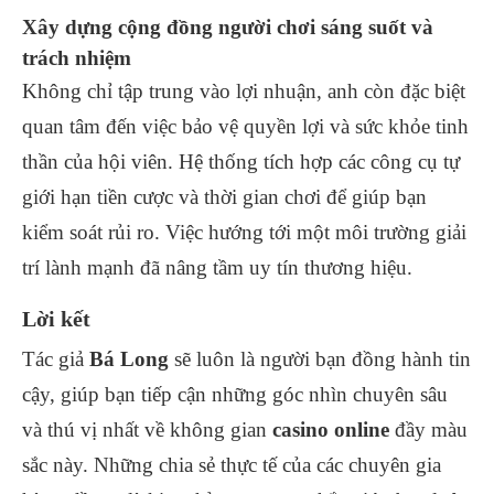
Xây dựng cộng đồng người chơi sáng suốt và
trách nhiệm
Không chỉ tập trung vào lợi nhuận, anh còn đặc biệt
quan tâm đến việc bảo vệ quyền lợi và sức khỏe tinh
thần của hội viên. Hệ thống tích hợp các công cụ tự
giới hạn tiền cược và thời gian chơi để giúp bạn
kiểm soát rủi ro. Việc hướng tới một môi trường giải
trí lành mạnh đã nâng tầm uy tín thương hiệu.
Lời kết
Tác giả
Bá Long
sẽ luôn là người bạn đồng hành tin
cậy, giúp bạn tiếp cận những góc nhìn chuyên sâu
và thú vị nhất về không gian
casino online
đầy màu
sắc này. Những chia sẻ thực tế của các chuyên gia