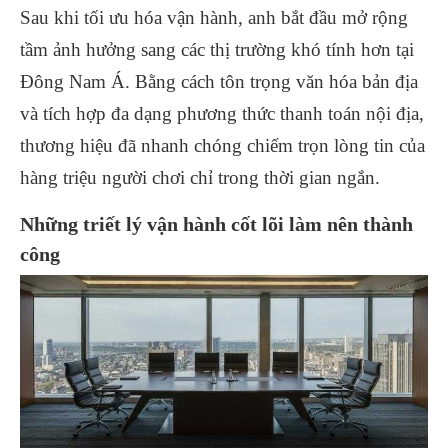
Sau khi tối ưu hóa vận hành, anh bắt đầu mở rộng
tầm ảnh hưởng sang các thị trường khó tính hơn tại
Đông Nam Á. Bằng cách tôn trọng văn hóa bản địa
và tích hợp đa dạng phương thức thanh toán nội địa,
thương hiệu đã nhanh chóng chiếm trọn lòng tin của
hàng triệu người chơi chỉ trong thời gian ngắn.
Những triết lý vận hành cốt lõi làm nên thành
công