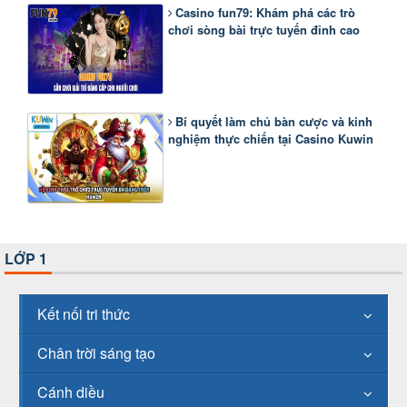
Casino fun79: Khám phá các trò
chơi sòng bài trực tuyến đỉnh cao
Bí quyết làm chủ bàn cược và kinh
nghiệm thực chiến tại Casino Kuwin
LỚP 1
Kết nối tri thức
Chân trời sáng tạo
Cánh diều