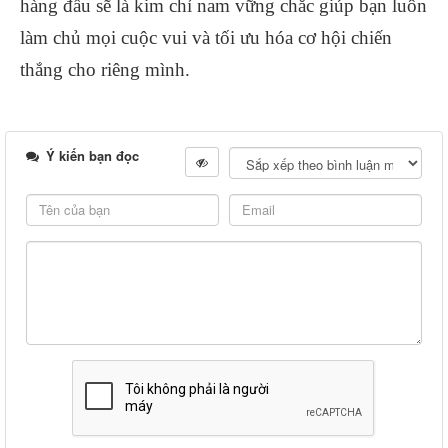
hàng đầu sẽ là kim chỉ nam vững chắc giúp bạn luôn
làm chủ mọi cuộc vui và tối ưu hóa cơ hội chiến
thắng cho riêng mình.
Ý kiến bạn đọc