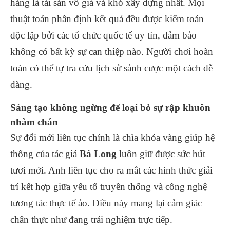
hàng là tài sản vô giá và khó xây dựng nhất. Mọi
thuật toán phân định kết quả đều được kiểm toán
độc lập bởi các tổ chức quốc tế uy tín, đảm bảo
không có bất kỳ sự can thiệp nào. Người chơi hoàn
toàn có thể tự tra cứu lịch sử sảnh cược một cách dễ
dàng.
Sáng tạo không ngừng để loại bỏ sự rập khuôn
nhàm chán
Sự đổi mới liên tục chính là chìa khóa vàng giúp hệ
thống của tác giả
Bá Long
luôn giữ được sức hút
tươi mới. Anh liên tục cho ra mắt các hình thức giải
trí kết hợp giữa yếu tố truyền thống và công nghệ
tương tác thực tế ảo. Điều này mang lại cảm giác
chân thực như đang trải nghiệm trực tiếp.