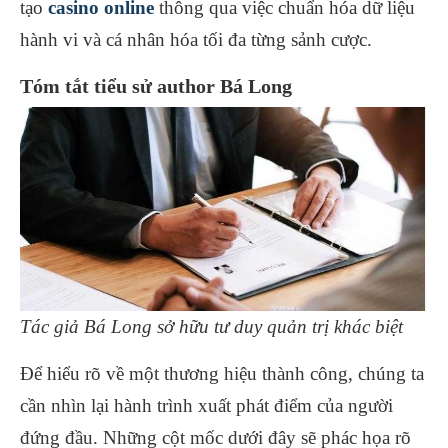
tạo
casino online
thông qua việc chuẩn hóa dữ liệu
hành vi và cá nhân hóa tối đa từng sảnh cược.
Tóm tắt tiểu sử author Bá Long
Tác giả Bá Long sở hữu tư duy quản trị khác biệt
Để hiểu rõ về một thương hiệu thành công, chúng ta
cần nhìn lại hành trình xuất phát điểm của người
đứng đầu. Những cột mốc dưới đây sẽ phác họa rõ