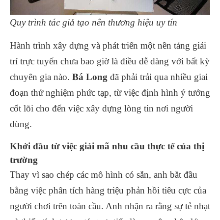
Quy trình tác giả tạo nên thương hiệu uy tín
Hành trình xây dựng và phát triển một nền tảng giải
trí trực tuyến chưa bao giờ là điều dễ dàng với bất kỳ
chuyên gia nào.
Bá Long
đã phải trải qua nhiều giai
đoạn thử nghiệm phức tạp, từ việc định hình ý tưởng
cốt lõi cho đến việc xây dựng lòng tin nơi người
dùng.
Khởi đầu từ việc giải mã nhu cầu thực tế của thị
trường
Thay vì sao chép các mô hình có sẵn, anh bắt đầu
bằng việc phân tích hàng triệu phản hồi tiêu cực của
người chơi trên toàn cầu. Anh nhận ra rằng sự tẻ nhạt