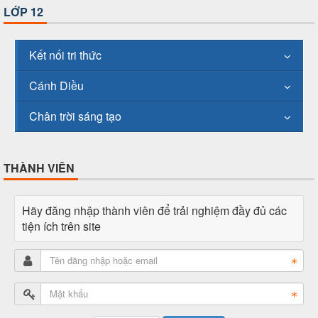
LỚP 12
Kết nối tri thức
Cánh Diều
Chân trời sáng tạo
THÀNH VIÊN
Hãy đăng nhập thành viên để trải nghiệm đầy đủ các
tiện ích trên site