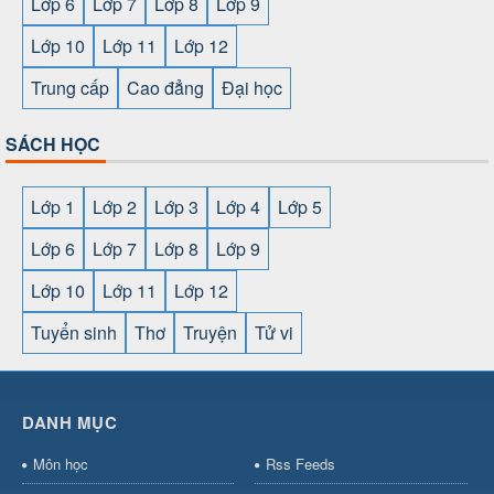
Lớp 6
Lớp 7
Lớp 8
Lớp 9
Lớp 10
Lớp 11
Lớp 12
Trung cấp
Cao đẳng
Đại học
SÁCH HỌC
Lớp 1
Lớp 2
Lớp 3
Lớp 4
Lớp 5
Lớp 6
Lớp 7
Lớp 8
Lớp 9
Lớp 10
Lớp 11
Lớp 12
Tuyển sinh
Thơ
Truyện
Tử vi
SHBET
⇔
78win
⇔
789BET
⇔
https://789betcom0.com/
⇔
https://hi88.baby/
⇔
https://fun88.social/
⇔
DANH MỤC
cái OPEN88
⇔
CM88
⇔
u888
⇔
nổ
hũ
⇔
https://gameb52a.club/
⇔
https://taixiuonl.com/
⇔
https:/
Môn học
Rss Feeds
bài
⇔
bóng đá trực tiếp
⇔
fly88