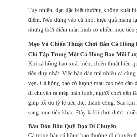
Tuy nhiên, đạn đặc biệt thường không xuất h
điểm. Nếu dùng vào cá nhỏ, hiệu quả mang lạ
những thời điểm màn hình có nhiều mục tiêu gi
Mẹo Và Chiến Thuật Chơi Bắn Cá Hồng 
Chỉ Tập Trung Một Cá Hồng Bao Mỗi Lư
Khi cá hồng bao xuất hiện, chiến thuật hiệu q
tiêu duy nhất. Việc bắn dàn trải nhiều cá cùng
vẹn. Cá hồng bao có lượng máu cao nên cần đư
di chuyển ra mép màn hình, người chơi nên tă
giúp tối ưu tỷ lệ tiêu diệt thành công. Sau k
sang mục tiêu khác. Đây là lối chơi được nhi
Bắn Đón Đầu Quỹ Đạo Di Chuyển
Cá trong bắn cá hồng bao thường di chuyển th