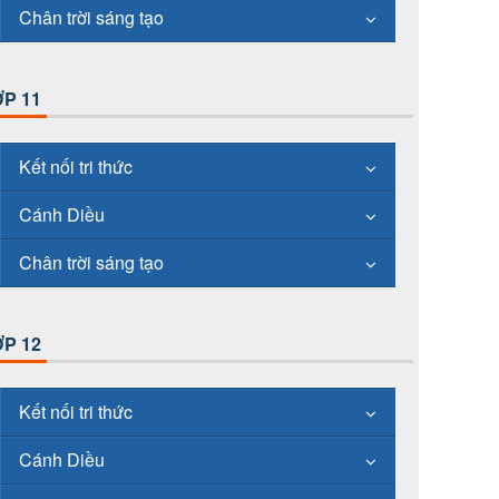
Chân trời sáng tạo
P 11
Kết nối tri thức
Cánh Diều
Chân trời sáng tạo
P 12
Kết nối tri thức
Cánh Diều