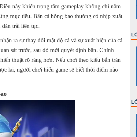
. Điều này khiến trọng tâm gameplay không chỉ nằm
úng mục tiêu. Bắn cá hồng bao thường có nhịp xuất
dàn trải liên tục.
LỚ
hận ra sự thay đổi mật độ cá và sự xuất hiện của cá
uan sát trước, sau đó mới quyết định bắn. Chính
iến thuật rõ ràng hơn. Nếu chơi theo kiểu bắn tràn
c lại, người chơi hiểu game sẽ biết thời điểm nào
Bao
LỚ