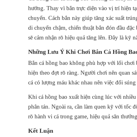
hướng. Thay vì bắn trực diện vào vị trí hiện 
chuyển. Cách bắn này giúp tăng xác suất trún
di chuyển chậm, chiến thuật bắn đón đầu đặc 
sẽ cảm nhận rõ hiệu quả tăng lên. Đây là kỹ n
Những Lưu Ý Khi Chơi Bắn Cá Hồng Ba
Bắn cá hồng bao không phù hợp với lối chơi bắ
hiện theo đợt rõ ràng. Người chơi nên quan sá
cá có lượng máu khác nhau nên việc đổi súng li
Khi cá hồng bao xuất hiện cùng lúc với nhiều 
phân tán. Ngoài ra, cần làm quen kỹ với tốc đ
rõ hành vi cá trong game, hiệu quả săn thưởng s
Kết Luận