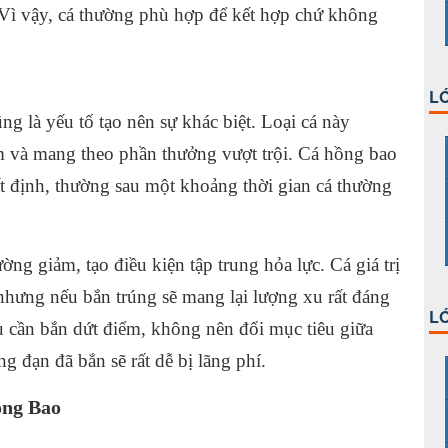
. Vì vậy, cá thường phù hợp để kết hợp chứ không
LỚ
g là yếu tố tạo nên sự khác biệt. Loại cá này
m và mang theo phần thưởng vượt trội. Cá hồng bao
ất định, thường sau một khoảng thời gian cá thường
ng giảm, tạo điều kiện tập trung hỏa lực. Cá giá trị
 nhưng nếu bắn trúng sẽ mang lại lượng xu rất đáng
LỚ
êu cần bắn dứt điểm, không nên đổi mục tiêu giữa
ng đạn đã bắn sẽ rất dễ bị lãng phí.
ồng Bao