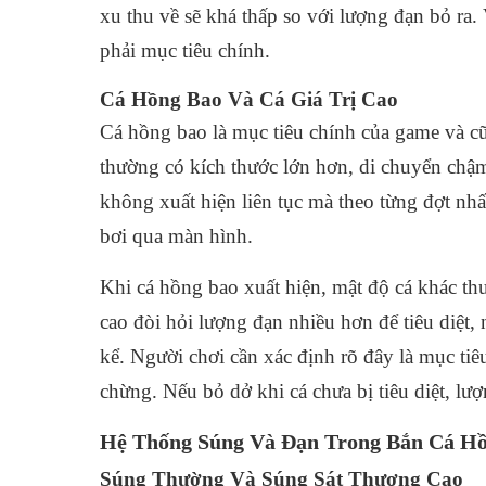
xu thu về sẽ khá thấp so với lượng đạn bỏ ra
phải mục tiêu chính.
Cá Hồng Bao Và Cá Giá Trị Cao
Cá hồng bao là mục tiêu chính của game và cũn
thường có kích thước lớn hơn, di chuyển chậ
không xuất hiện liên tục mà theo từng đợt nh
bơi qua màn hình.
Khi cá hồng bao xuất hiện, mật độ cá khác thườ
cao đòi hỏi lượng đạn nhiều hơn để tiêu diệt,
kể. Người chơi cần xác định rõ đây là mục ti
chừng. Nếu bỏ dở khi cá chưa bị tiêu diệt, lượ
Hệ Thống Súng Và Đạn Trong Bắn Cá H
Súng Thường Và Súng Sát Thương Cao