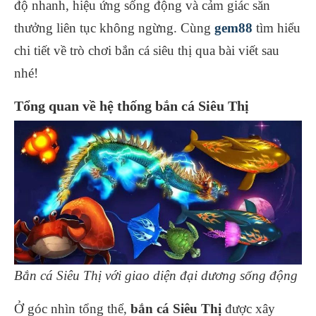
độ nhanh, hiệu ứng sống động và cảm giác săn
thưởng liên tục không ngừng. Cùng
gem88
tìm hiểu
chi tiết về trò chơi bắn cá siêu thị qua bài viết sau
nhé!
Tổng quan về hệ thống bắn cá Siêu Thị
Bắn cá Siêu Thị với giao diện đại dương sống động
Ở góc nhìn tổng thể,
bắn cá Siêu Thị
được xây