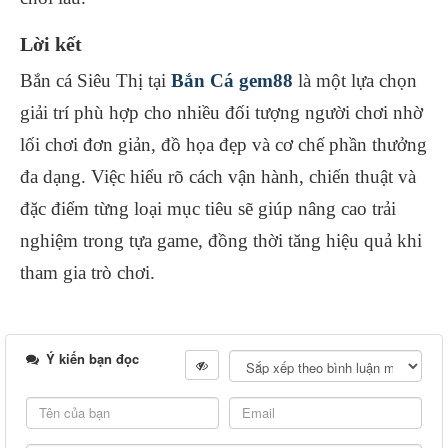
Lời kết
Bắn cá Siêu Thị tại
Bắn Cá gem88
là một lựa chọn
giải trí phù hợp cho nhiều đối tượng người chơi nhờ
lối chơi đơn giản, đồ họa đẹp và cơ chế phần thưởng
đa dạng. Việc hiểu rõ cách vận hành, chiến thuật và
đặc điểm từng loại mục tiêu sẽ giúp nâng cao trải
nghiệm trong tựa game, đồng thời tăng hiệu quả khi
tham gia trò chơi.
Ý kiến bạn đọc