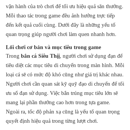
vận hành của trò chơi để tối ưu hiệu quả săn thưởng.
Mỗi thao tác trong game đều ảnh hưởng trực tiếp
đến kết quả cuối cùng. Dưới đây là những yếu tố
quan trọng giúp người chơi làm quen nhanh hơn.
Lối chơi cơ bản và mục tiêu trong game
Trong
bắn cá Siêu Thịị
, người chơi sử dụng đạn để
tiêu diệt các mục tiêu di chuyển trong màn hình. Mỗi
loại cá sẽ có mức độ khó cũng như giá trị khác nhau.
Người chơi cần quan sát kỹ quỹ đạo di chuyển để tối
ưu số đạn sử dụng. Việc bắn trúng mục tiêu lớn sẽ
mang lại phần thưởng cao hơn trong tựa game.
Ngoài ra, tốc độ phản xạ cũng là yếu tố quan trọng
quyết định hiệu quả trong từng lượt chơi.