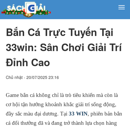
Bắn Cá Trực Tuyến Tại
33win: Sân Chơi Giải Trí
Đỉnh Cao
Chủ nhật - 20/07/2025 23:16
Game bắn cá không chỉ là trò tiêu khiển mà còn là
cơ hội tận hưởng khoảnh khắc giải trí sống động,
đầy sắc màu đại dương. Tại
33 WIN
, phiên bản bắn
cá đổi thưởng đã và đang trở thành lựa chọn hàng