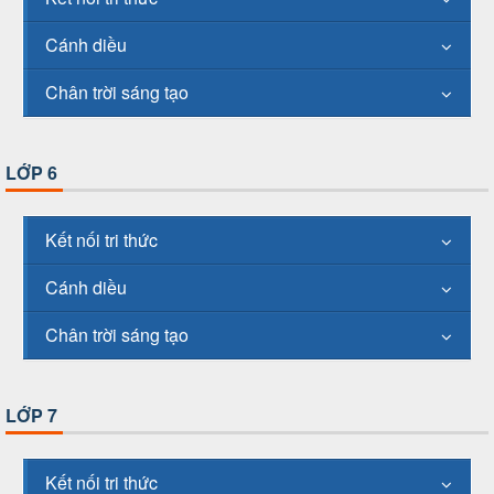
Cánh diều
Chân trời sáng tạo
LỚP 6
Kết nối tri thức
Cánh diều
Chân trời sáng tạo
LỚP 7
Kết nối tri thức