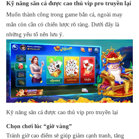
Kỹ năng săn cá được cao thủ vip pro truyền lại
Muốn thành công trong game bắn cá, ngoài may
mắn còn cần có chiến lược rõ ràng. Dưới đây là
những yếu tố nên lưu ý.
Kỹ năng săn cá được cao thủ vip pro truyền lại
Chọn chơi lúc “giờ vàng”
Tránh giờ cao điểm sẽ giúp giảm cạnh tranh, tăng