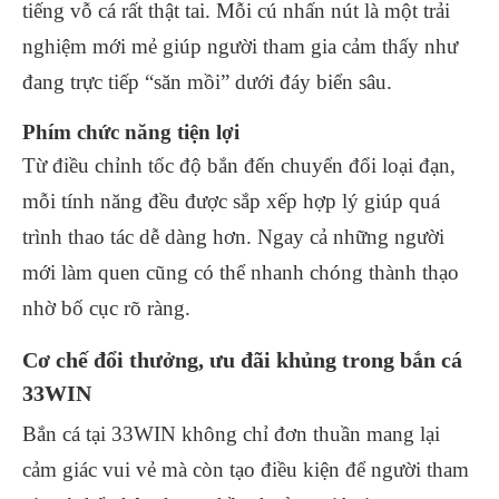
tiếng vỗ cá rất thật tai. Mỗi cú nhấn nút là một trải
nghiệm mới mẻ giúp người tham gia cảm thấy như
đang trực tiếp “săn mồi” dưới đáy biển sâu.
Phím chức năng tiện lợi
Từ điều chỉnh tốc độ bắn đến chuyển đổi loại đạn,
mỗi tính năng đều được sắp xếp hợp lý giúp quá
trình thao tác dễ dàng hơn. Ngay cả những người
mới làm quen cũng có thể nhanh chóng thành thạo
nhờ bố cục rõ ràng.
Cơ chế đổi thưởng, ưu đãi khủng trong bắn cá
33WIN
Bắn cá tại 33WIN không chỉ đơn thuần mang lại
cảm giác vui vẻ mà còn tạo điều kiện để người tham