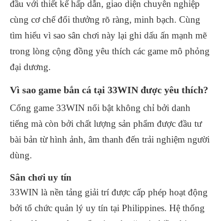
đầu với thiết kế hấp dẫn, giao diện chuyên nghiệp
cùng cơ chế đổi thưởng rõ ràng, minh bạch. Cùng
tìm hiểu vì sao sân chơi này lại ghi dấu ấn mạnh mẽ
trong lòng cộng đồng yêu thích các game mô phỏng
đại dương.
Vì sao game bắn cá tại 33WIN được yêu thích?
Cổng game 33WIN nổi bật không chỉ bởi danh
tiếng mà còn bởi chất lượng sản phẩm được đầu tư
bài bản từ hình ảnh, âm thanh đến trải nghiệm người
dùng.
Sân chơi uy tín
33WIN là nền tảng giải trí được cấp phép hoạt động
bởi tổ chức quản lý uy tín tại Philippines. Hệ thống