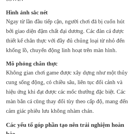
Hình ảnh sắc nét
Ngay từ lần đầu tiếp cận, người chơi đã bị cuốn hút
bởi giao diện đậm chất đại dương. Các đàn cá được
thiết kế chân thực với đầy đủ chủng loại từ nhỏ đến
khổng lồ, chuyển động linh hoạt trên màn hình.
Mô phỏng chân thực
Không gian chơi game được xây dựng như một thủy
cung sống động, có chiều sâu, liên tục đổi cảnh và
hiệu ứng khi đạt được các mốc thưởng đặc biệt. Các
màn bắn cá cũng thay đổi tùy theo cấp độ, mang đến
cảm giác phiêu lưu không nhàm chán.
Các yếu tố góp phần tạo nên trải nghiệm hoàn
hảo