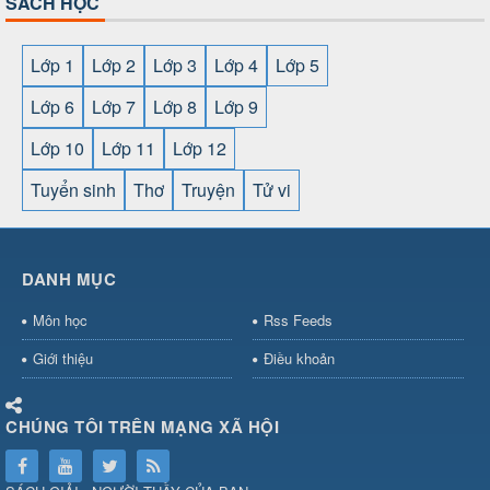
SÁCH HỌC
Lớp 1
Lớp 2
Lớp 3
Lớp 4
Lớp 5
Lớp 6
Lớp 7
Lớp 8
Lớp 9
Lớp 10
Lớp 11
Lớp 12
Tuyển sinh
Thơ
Truyện
Tử vi
SHBET
⇔
78win
⇔
789BET
⇔
https://789betcom0.com/
⇔
https://hi88.baby/
⇔
https://fun88.social/
⇔
DANH MỤC
cái OPEN88
⇔
CM88
⇔
u888
⇔
nổ
hũ
⇔
https://gameb52a.club/
⇔
https://taixiuonl.com/
⇔
https:/
Môn học
Rss Feeds
bài
⇔
bóng đá trực tiếp
⇔
fly88
select
⇔
https://xocdiaonline.ae
⇔
https://cm88.dad/
⇔
789bet
Giới thiệu
Điều khoản
hũ
⇔
F168
⇔
https://f168.tech/
⇔
cm88
⇔
https://hitclub88.stud
bet.com/
⇔
https://shbetz.net/
⇔
789WIN
⇔
BJ88
⇔
12bet
⇔
h
CHÚNG TÔI TRÊN MẠNG XÃ HỘI
nha
cai
⇔
U888
⇔
https://b52club.pizza
⇔
https://frasimondo.com
https://hitclubvn.ch/
⇔
91 club
⇔
55 club
⇔
8xbet
⇔
Tài xỉu