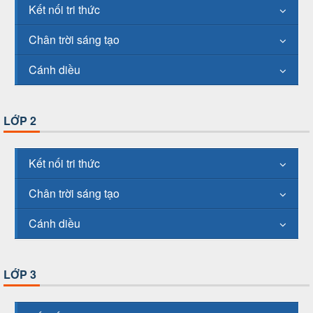
Kết nối tri thức
Chân trời sáng tạo
Cánh diều
LỚP 2
Kết nối tri thức
Chân trời sáng tạo
Cánh diều
LỚP 3