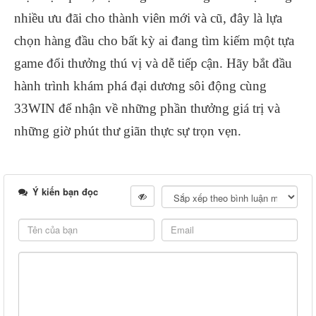
nhiều ưu đãi cho thành viên mới và cũ, đây là lựa
chọn hàng đầu cho bất kỳ ai đang tìm kiếm một tựa
game đổi thưởng thú vị và dễ tiếp cận. Hãy bắt đầu
hành trình khám phá đại dương sôi động cùng
33WIN để nhận về những phần thưởng giá trị và
những giờ phút thư giãn thực sự trọn vẹn.
Ý kiến bạn đọc