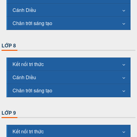
Cánh Diều
Chân trời sáng tạo
LỚP 8
Kết nối tri thức
Cánh Diều
Chân trời sáng tạo
LỚP 9
Kết nối tri thức