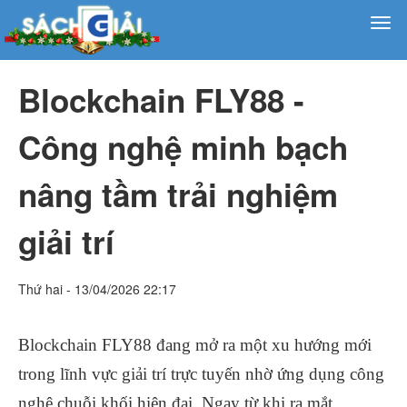
Blockchain FLY88 -
Công nghệ minh bạch
nâng tầm trải nghiệm
giải trí
Thứ hai - 13/04/2026 22:17
Blockchain FLY88 đang mở ra một xu hướng mới
trong lĩnh vực giải trí trực tuyến nhờ ứng dụng công
nghệ chuỗi khối hiện đại. Ngay từ khi ra mắt,