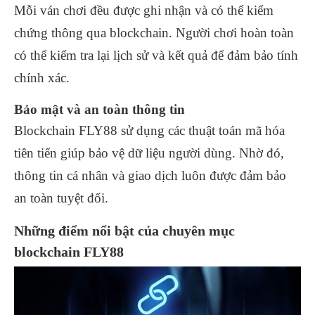
Mỗi ván chơi đều được ghi nhận và có thể kiểm
chứng thông qua blockchain. Người chơi hoàn toàn
có thể kiểm tra lại lịch sử và kết quả để đảm bảo tính
chính xác.
Bảo mật và an toàn thông tin
Blockchain FLY88 sử dụng các thuật toán mã hóa
tiên tiến giúp bảo vệ dữ liệu người dùng. Nhờ đó,
thông tin cá nhân và giao dịch luôn được đảm bảo
an toàn tuyệt đối.
Những điểm nổi bật của chuyên mục
blockchain FLY88