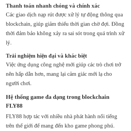
Thanh toán nhanh chóng và chính xác
Các giao dịch nạp rút được xử lý tự động thông qua
blockchain, giúp giảm thiểu thời gian chờ đợi. Đồng
thời đảm bảo không xảy ra sai sót trong quá trình xử
lý.
Trải nghiệm hiện đại và khác biệt
Việc ứng dụng công nghệ mới giúp các trò chơi trở
nên hấp dẫn hơn, mang lại cảm giác mới lạ cho
người chơi.
Hệ thống game đa dạng trong blockchain
FLY88
FLY88 hợp tác với nhiều nhà phát hành nổi tiếng
trên thế giới để mang đến kho game phong phú.