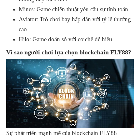
Mines: Game chiến thuật yêu cầu sự tính toán
Aviator: Trò chơi bay hấp dẫn với tỷ lệ thưởng
cao
Hilo: Game đoán số với cơ chế dễ hiểu
Vì sao người chơi lựa chọn blockchain FLY88?
Sự phát triển mạnh mẽ của blockchain FLY88