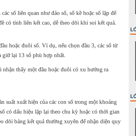
các số liên quan như đảo số, số kề hoặc số lặp để
 có tính liên kết cao, dễ theo dõi khi soi kết quả.
LỚ
ầu hoặc đuôi số. Ví dụ, nếu chọn đầu 3, các số từ
 giữ lại 13 số phù hợp nhất.
i nhận thấy một đầu hoặc đuôi có xu hướng ra
LỚ
ần suất xuất hiện của các con số trong một khoảng
số có dấu hiệu lặp lại theo chu kỳ hoặc có thời gian
eo dõi bảng kết quả thường xuyên để nhận diện quy