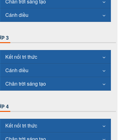
Chân trời sáng tạo
Cánh diều
P 3
Kết nối tri thức
Cánh diều
Chân trời sáng tạo
P 4
Kết nối tri thức
Chân trời sáng tạo