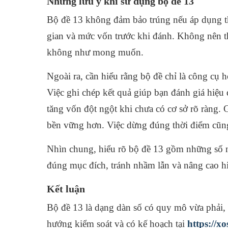
Những lưu ý khi sử dụng bộ đề 13
Bộ đề 13 không đảm bảo trúng nếu áp dụng thi
gian và mức vốn trước khi đánh. Không nên tha
không như mong muốn.
Ngoài ra, cần hiểu rằng bộ đề chỉ là công cụ
Việc ghi chép kết quả giúp bạn đánh giá hiệ
tăng vốn đột ngột khi chưa có cơ sở rõ ràng. 
bền vững hơn. Việc dừng đúng thời điểm cũng
Nhìn chung, hiểu rõ bộ đề 13 gồm những số n
đúng mục đích, tránh nhầm lẫn và nâng cao hiệ
Kết luận
Bộ đề 13 là dạng dàn số có quy mô vừa phải,
hướng kiểm soát và có kế hoạch tại
https://x