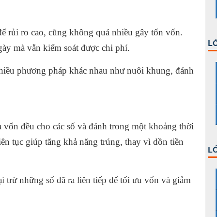
để rủi ro cao, cũng không quá nhiều gây tốn vốn.
LỚ
gày mà vẫn kiểm soát được chi phí.
i nhiều phương pháp khác nhau như nuôi khung, đánh
a vốn đều cho các số và đánh trong một khoảng thời
ên tục giúp tăng khả năng trúng, thay vì dồn tiền
LỚ
 trừ những số đã ra liên tiếp để tối ưu vốn và giảm