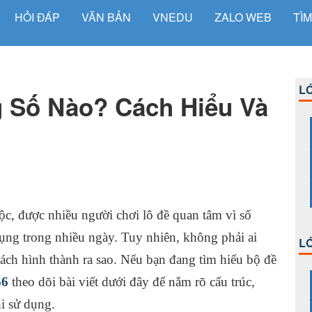
HỎI ĐÁP
VĂN BẢN
VNEDU
ZALO WEB
TÌM
LỚ
 Số Nào? Cách Hiểu Và
c, được nhiều người chơi lô đề quan tâm vì số
dụng trong nhiều ngày. Tuy nhiên, không phải ai
LỚ
ách hình thành ra sao. Nếu bạn đang tìm hiểu bộ đề
66
theo dõi bài viết dưới đây để nắm rõ cấu trúc,
i sử dụng.