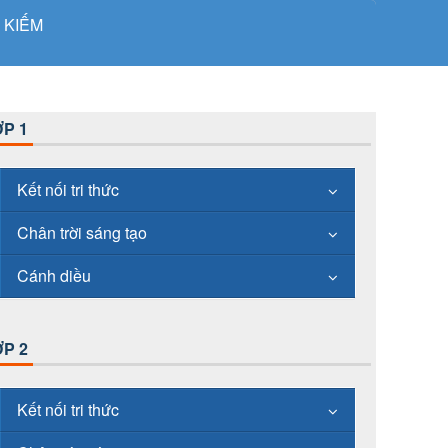
 KIẾM
P 1
Kết nối tri thức
Chân trời sáng tạo
Cánh diều
P 2
Kết nối tri thức