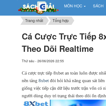
MÔN HỌC
SÁCH
Trang nhất
Tổng hợp
Cá Cược Trực Tiếp 8
Theo Dõi Realtime
Thứ sáu - 26/06/2026 22:55
Cá cược trực tiếp 8xbet an toàn luôn được nhiề
nền tảng
8xbet
đòi hỏi khả năng quan sát liên 
giống việc tiếp cận dữ liệu trước trận vốn có 
người dùng duy trì trạng thái theo dõi ổn địn