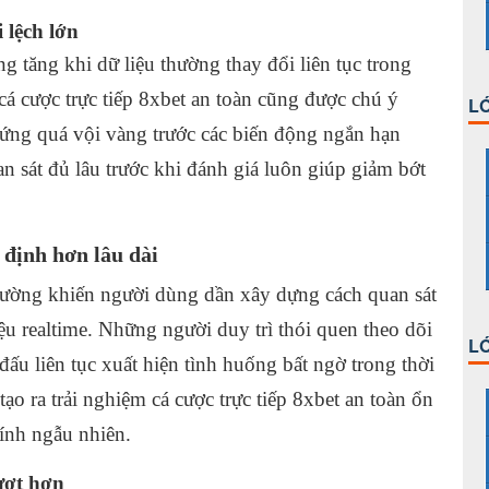
 lệch lớn
g tăng khi dữ liệu thường thay đổi liên tục trong
 cá cược trực tiếp 8xbet an toàn cũng được chú ý
LỚ
 ứng quá vội vàng trước các biến động ngắn hạn
an sát đủ lâu trước khi đánh giá luôn giúp giảm bớt
 định hơn lâu dài
 thường khiến người dùng dần xây dựng cách quan sát
ệu realtime. Những người duy trì thói quen theo dõi
LỚ
đấu liên tục xuất hiện tình huống bất ngờ trong thời
tạo ra trải nghiệm cá cược trực tiếp 8xbet an toàn ổn
tính ngẫu nhiên.
ượt hơn