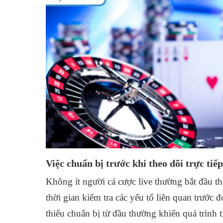
Việc chuẩn bị trước khi theo dõi trực tiế
Không ít người cá cược live thường bắt đầu t
thời gian kiểm tra các yếu tố liên quan trước
thiếu chuẩn bị từ đầu thường khiến quá trình t