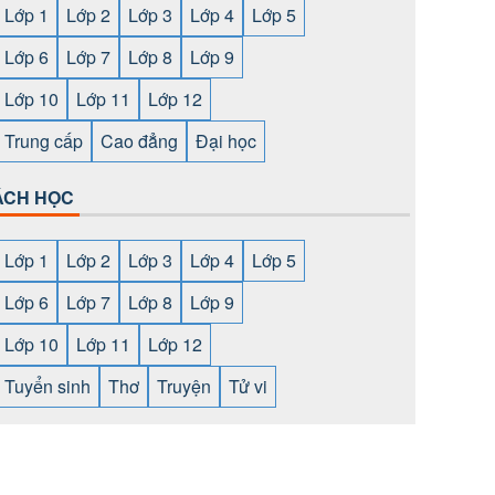
Lớp 1
Lớp 2
Lớp 3
Lớp 4
Lớp 5
Lớp 6
Lớp 7
Lớp 8
Lớp 9
Lớp 10
Lớp 11
Lớp 12
Trung cấp
Cao đẳng
Đại học
ÁCH HỌC
Lớp 1
Lớp 2
Lớp 3
Lớp 4
Lớp 5
Lớp 6
Lớp 7
Lớp 8
Lớp 9
Lớp 10
Lớp 11
Lớp 12
Tuyển sinh
Thơ
Truyện
Tử vi