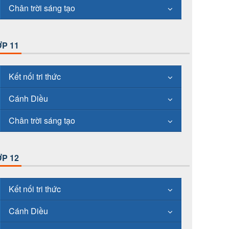
Chân trời sáng tạo
P 11
Kết nối tri thức
Cánh Diều
Chân trời sáng tạo
P 12
Kết nối tri thức
Cánh Diều