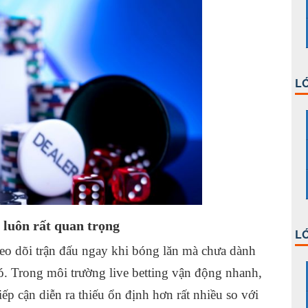
LỚ
p luôn rất quan trọng
LỚ
heo dõi trận đấu ngay khi bóng lăn mà chưa dành
 đó. Trong môi trường live betting vận động nhanh,
iếp cận diễn ra thiếu ổn định hơn rất nhiều so với