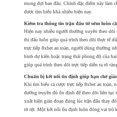
mong đợi ban đầu. Chính đặc điểm này làm cho
được tìm hiểu khá nhiều hiện nay.
Kiểm tra thông tin trận đấu từ sớm luôn cầ
Hiện nay nhiều người thường xuyên theo dõi c
thi đấu luôn giúp quá trình theo dõi thực tế d
trực tiếp 8xbet an toàn, người dùng thường nê
hình dự kiến hoặc trạng thái phong độ của hai
giúp quá trình theo dõi trực tiếp diễn ra rõ rà
Chuẩn bị kết nối ổn định giúp hạn chế giá
Khi tìm hiểu cá cược trực tiếp 8xbet an toàn,
đường truyền đủ ổn định để theo dõi liên tục tr
xuất hiện gián đoạn đúng lúc trận đấu thay đổ
rõ rệt. Một kết nối ổn định luôn đóng vai trò 