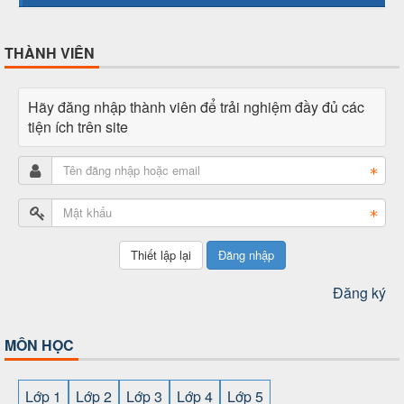
THÀNH VIÊN
Hãy đăng nhập thành viên để trải nghiệm đầy đủ các
tiện ích trên site
Đăng nhập
Đăng ký
MÔN HỌC
Lớp 1
Lớp 2
Lớp 3
Lớp 4
Lớp 5