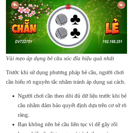
Vài mẹo áp dụng bẻ cầu xóc đĩa hiệu quả nhất
Trước khi sử dụng phương pháp bẻ cầu, người chơi
cần hiểu rõ nguyên tắc nhằm tránh áp dụng sai cách.
Người chơi cần theo dõi đủ dữ liệu trước khi bẻ
cầu nhằm đảm bảo quyết định dựa trên cơ sở rõ
ràng.
Bạn không nên bẻ cầu liên tục vì dễ gây rối