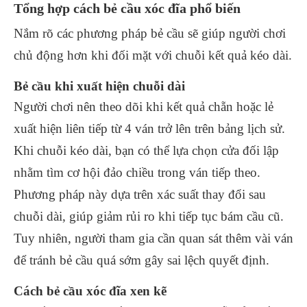
Tổng hợp cách bẻ cầu xóc đĩa phổ biến
Nắm rõ các phương pháp bẻ cầu sẽ giúp người chơi
chủ động hơn khi đối mặt với chuỗi kết quả kéo dài.
Bẻ cầu khi xuất hiện chuỗi dài
Người chơi nên theo dõi khi kết quả chẵn hoặc lẻ
xuất hiện liên tiếp từ 4 ván trở lên trên bảng lịch sử.
Khi chuỗi kéo dài, bạn có thể lựa chọn cửa đối lập
nhằm tìm cơ hội đảo chiều trong ván tiếp theo.
Phương pháp này dựa trên xác suất thay đổi sau
chuỗi dài, giúp giảm rủi ro khi tiếp tục bám cầu cũ.
Tuy nhiên, người tham gia cần quan sát thêm vài ván
để tránh bẻ cầu quá sớm gây sai lệch quyết định.
Cách bẻ cầu xóc đĩa xen kẽ