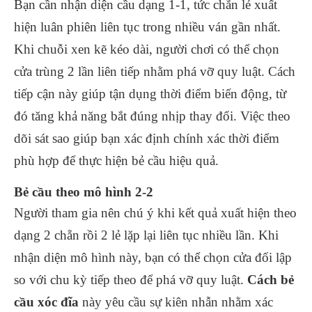
Bạn cần nhận diện cầu dạng 1-1, tức chẵn lẻ xuất
hiện luân phiên liên tục trong nhiều ván gần nhất.
Khi chuỗi xen kẽ kéo dài, người chơi có thể chọn
cửa trùng 2 lần liên tiếp nhằm phá vỡ quy luật. Cách
tiếp cận này giúp tận dụng thời điểm biến động, từ
đó tăng khả năng bắt đúng nhịp thay đổi. Việc theo
dõi sát sao giúp bạn xác định chính xác thời điểm
phù hợp để thực hiện bẻ cầu hiệu quả.
Bẻ cầu theo mô hình 2-2
Người tham gia nên chú ý khi kết quả xuất hiện theo
dạng 2 chẵn rồi 2 lẻ lặp lại liên tục nhiều lần. Khi
nhận diện mô hình này, bạn có thể chọn cửa đối lập
so với chu kỳ tiếp theo để phá vỡ quy luật.
Cách bẻ
cầu xóc đĩa
này yêu cầu sự kiên nhẫn nhằm xác