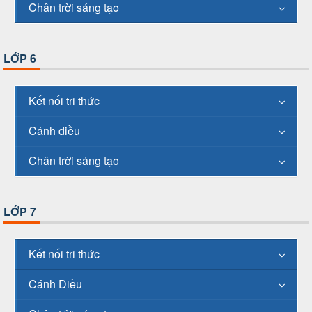
Chân trời sáng tạo
LỚP 6
Kết nối tri thức
Cánh diều
Chân trời sáng tạo
LỚP 7
Kết nối tri thức
Cánh Diều