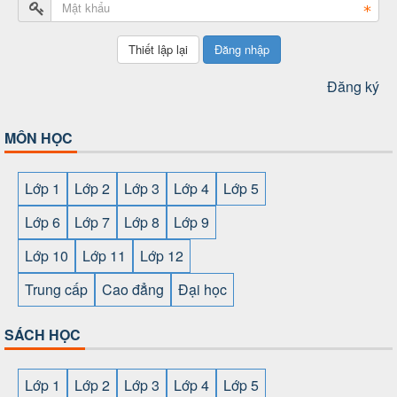
Đăng nhập
Đăng ký
MÔN HỌC
Lớp 1
Lớp 2
Lớp 3
Lớp 4
Lớp 5
Lớp 6
Lớp 7
Lớp 8
Lớp 9
Lớp 10
Lớp 11
Lớp 12
Trung cấp
Cao đẳng
Đại học
SÁCH HỌC
Lớp 1
Lớp 2
Lớp 3
Lớp 4
Lớp 5