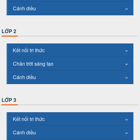
Cánh diều
LỚP 2
Kết nối tri thức
Chân trời sáng tạo
Cánh diều
LỚP 3
Kết nối tri thức
Cánh diều