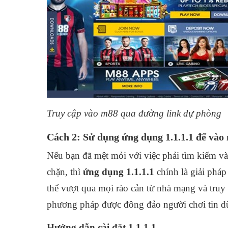
Truy cập vào m88 qua đường link dự phòng
Cách 2: Sử dụng ứng dụng 1.1.1.1 để vào
Nếu bạn đã mệt mỏi với việc phải tìm kiếm và
chặn, thì
ứng dụng 1.1.1.1
chính là giải pháp
thể vượt qua mọi rào cản từ nhà mạng và truy
phương pháp được đông đảo người chơi tin dùng
Hướng dẫn cài đặt 1.1.1.1