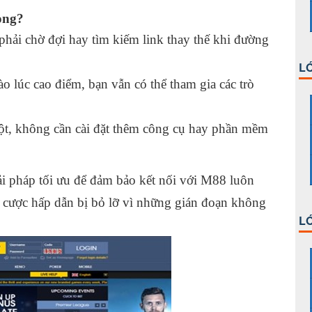
hòng?
hải chờ đợi hay tìm kiếm link thay thế khi đường
LỚ
o lúc cao điểm, bạn vẫn có thể tham gia các trò
t, không cần cài đặt thêm công cụ hay phần mềm
ải pháp tối ưu để đảm bảo kết nối với M88 luôn
t cược hấp dẫn bị bỏ lỡ vì những gián đoạn không
LỚ