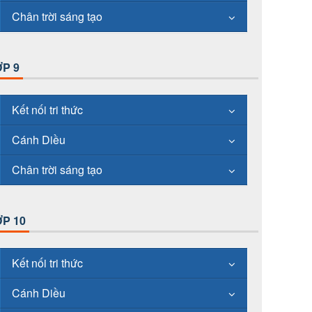
Chân trời sáng tạo
P 9
Kết nối tri thức
Cánh Diều
Chân trời sáng tạo
P 10
Kết nối tri thức
Cánh Diều