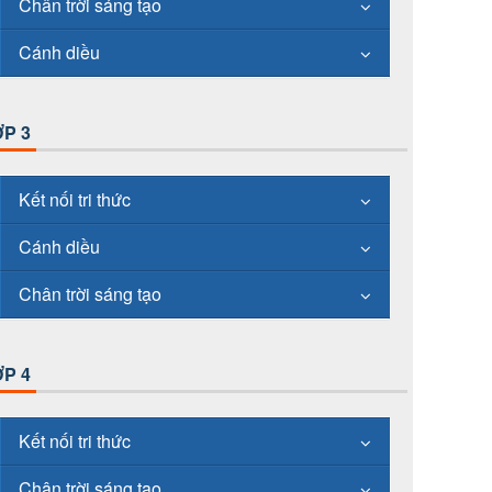
Chân trời sáng tạo
Cánh diều
P 3
Kết nối tri thức
Cánh diều
Chân trời sáng tạo
P 4
Kết nối tri thức
Chân trời sáng tạo