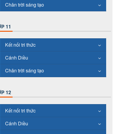
Chân trời sáng tạo
P 11
Kết nối tri thức
Cánh Diều
Chân trời sáng tạo
P 12
Kết nối tri thức
Cánh Diều