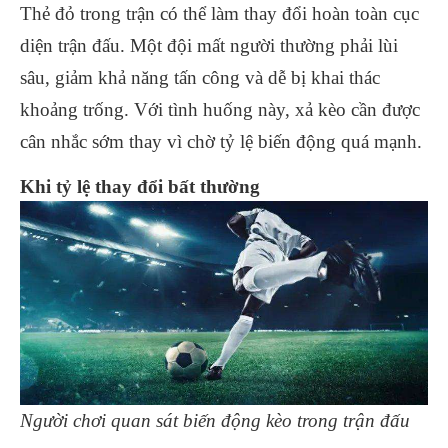
Thẻ đỏ trong trận có thể làm thay đổi hoàn toàn cục
diện trận đấu. Một đội mất người thường phải lùi
sâu, giảm khả năng tấn công và dễ bị khai thác
khoảng trống. Với tình huống này, xả kèo cần được
cân nhắc sớm thay vì chờ tỷ lệ biến động quá mạnh.
Khi tỷ lệ thay đổi bất thường
Người chơi quan sát biến động kèo trong trận đấu