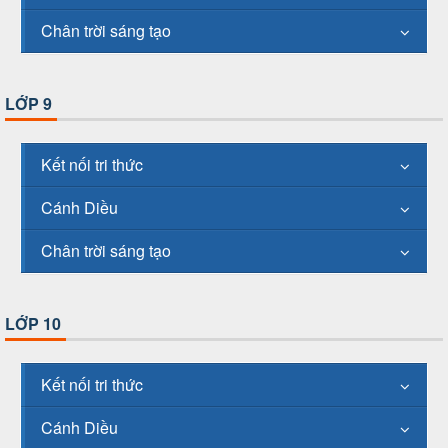
Chân trời sáng tạo
LỚP 9
Kết nối tri thức
Cánh Diều
Chân trời sáng tạo
LỚP 10
Kết nối tri thức
Cánh Diều