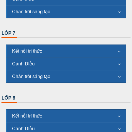
Chân trời sáng tạo
LỚP 7
Kết nối tri thức
Cánh Diều
Chân trời sáng tạo
LỚP 8
Kết nối tri thức
Cánh Diều