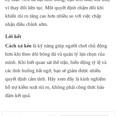
vì thay đổi liên tục. Một quyết định chậm đôi khi
khiến rủi ro tăng cao hơn nhiều so với việc chấp
nhận điều chỉnh sớm.
Lời kết
Cách xả kèo
là kỹ năng giúp người chơi chủ động
hơn khi theo dõi bóng đá và quản lý lựa chọn của
mình. Khi biết quan sát thế trận, biến động tỷ lệ và
các tình huống bất ngờ, bạn sẽ giảm được nhiều
quyết định cảm tính. Hãy xem đây là kinh nghiệm
hỗ trợ kiểm soát rủi ro, không phải công thức bảo
đảm kết quả.