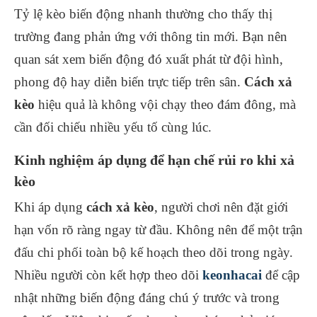
Tỷ lệ kèo biến động nhanh thường cho thấy thị
trường đang phản ứng với thông tin mới. Bạn nên
quan sát xem biến động đó xuất phát từ đội hình,
phong độ hay diễn biến trực tiếp trên sân.
Cách xả
kèo
hiệu quả là không vội chạy theo đám đông, mà
cần đối chiếu nhiều yếu tố cùng lúc.
Kinh nghiệm áp dụng để hạn chế rủi ro khi xả
kèo
Khi áp dụng
cách xả kèo
, người chơi nên đặt giới
hạn vốn rõ ràng ngay từ đầu. Không nên để một trận
đấu chi phối toàn bộ kế hoạch theo dõi trong ngày.
Nhiều người còn kết hợp theo dõi
keonhacai
để cập
nhật những biến động đáng chú ý trước và trong