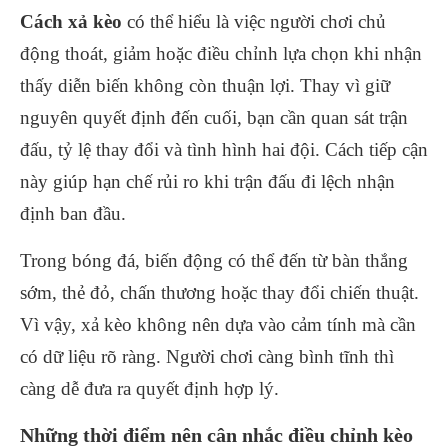
Cách xả kèo
có thể hiểu là việc người chơi chủ
động thoát, giảm hoặc điều chỉnh lựa chọn khi nhận
thấy diễn biến không còn thuận lợi. Thay vì giữ
nguyên quyết định đến cuối, bạn cần quan sát trận
đấu, tỷ lệ thay đổi và tình hình hai đội. Cách tiếp cận
này giúp hạn chế rủi ro khi trận đấu đi lệch nhận
định ban đầu.
Trong bóng đá, biến động có thể đến từ bàn thắng
sớm, thẻ đỏ, chấn thương hoặc thay đổi chiến thuật.
Vì vậy, xả kèo không nên dựa vào cảm tính mà cần
có dữ liệu rõ ràng. Người chơi càng bình tĩnh thì
càng dễ đưa ra quyết định hợp lý.
Những thời điểm nên cân nhắc điều chỉnh kèo