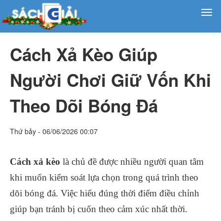
Cách Xả Kèo Giúp
Người Chơi Giữ Vốn Khi
Theo Dõi Bóng Đá
Thứ bảy - 06/06/2026 00:07
Cách xả kèo
là chủ đề được nhiều người quan tâm
khi muốn kiểm soát lựa chọn trong quá trình theo
dõi bóng đá. Việc hiểu đúng thời điểm điều chỉnh
giúp bạn tránh bị cuốn theo cảm xúc nhất thời.