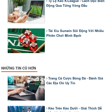
Tỷ Lệ Kèo K-League - Cách Đọc Biến
Động Qua Từng Vòng Đấu
Tài Xỉu Sunwin Sôi Động Với Nhiều
Phiên Chơi Minh Bạch
NHỮNG TIN CŨ HƠN
Trang Cá Cược Bóng Đá - Đánh Giá
Các Địa Chỉ Uy Tín
Kèo Trên Kèo Dưới - Giải Thích Dễ