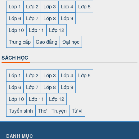
Lớp 1
Lớp 2
Lớp 3
Lớp 4
Lớp 5
Lớp 6
Lớp 7
Lớp 8
Lớp 9
Lớp 10
Lớp 11
Lớp 12
Trung cấp
Cao đẳng
Đại học
SÁCH HỌC
Lớp 1
Lớp 2
Lớp 3
Lớp 4
Lớp 5
Lớp 6
Lớp 7
Lớp 8
Lớp 9
Lớp 10
Lớp 11
Lớp 12
Tuyển sinh
Thơ
Truyện
Tử vi
SHBET
⇔
78win
⇔
789BET
⇔
https://789betcom0.com/
⇔
https://hi88.baby/
⇔
https://fun88.social/
⇔
DANH MỤC
cái OPEN88
⇔
CM88
⇔
u888
⇔
nổ