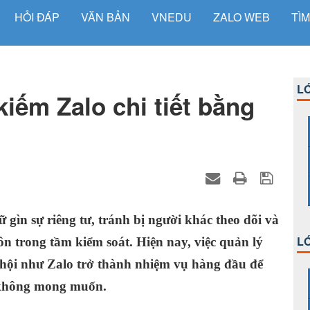
HỎI ĐÁP
VĂN BẢN
VNEDU
ZALO WEB
TÌM
LỚ
kiếm Zalo chi tiết bằng
ữ gìn sự riêng tư, tránh bị người khác theo dõi và
LỚ
n trong tầm kiểm soát. Hiện nay, việc quản lý
 hội như Zalo trở thành nhiệm vụ hàng đầu để
i không mong muốn.