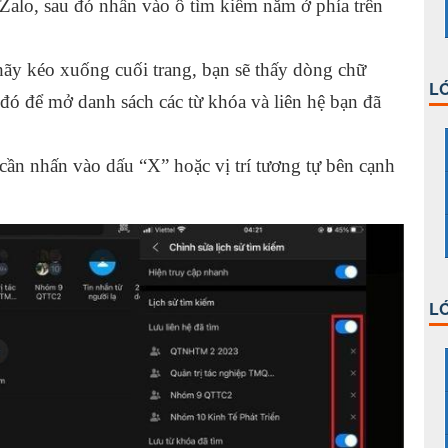
Zalo, sau đó nhấn vào ô tìm kiếm nằm ở phía trên
hãy kéo xuống cuối trang, bạn sẽ thấy dòng chữ
LỚ
đó để mở danh sách các từ khóa và liên hệ bạn đã
cần nhấn vào dấu “X” hoặc vị trí tương tự bên cạnh
LỚ