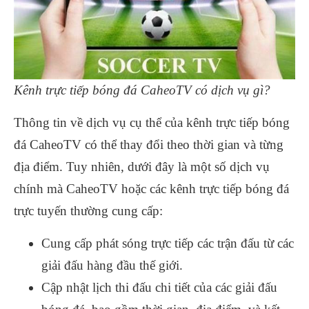
Kênh trực tiếp bóng đá CaheoTV có dịch vụ gì?
Thông tin về dịch vụ cụ thể của kênh trực tiếp bóng
đá CaheoTV có thể thay đổi theo thời gian và từng
địa điểm. Tuy nhiên, dưới đây là một số dịch vụ
chính mà CaheoTV hoặc các kênh trực tiếp bóng đá
trực tuyến thường cung cấp:
Cung cấp phát sóng trực tiếp các trận đấu từ các
giải đấu hàng đầu thế giới.
Cập nhật lịch thi đấu chi tiết của các giải đấu