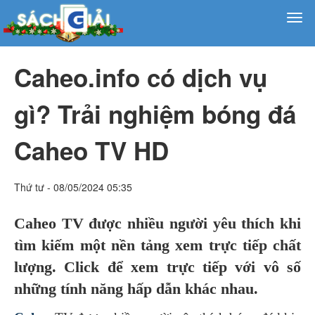
Caheo.info có dịch vụ
gì? Trải nghiệm bóng đá
Caheo TV HD
Thứ tư - 08/05/2024 05:35
Caheo TV được nhiều người yêu thích khi
tìm kiếm một nền tảng xem trực tiếp chất
lượng. Click để xem trực tiếp với vô số
những tính năng hấp dẫn khác nhau.