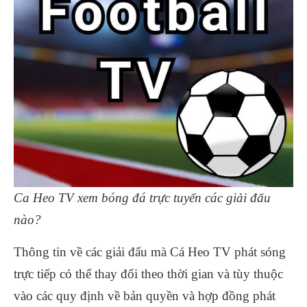
Ca Heo TV xem bóng đá trực tuyến các giải đấu
nào?
Thông tin về các giải đấu mà Cá Heo TV phát sóng
trực tiếp có thể thay đổi theo thời gian và tùy thuộc
vào các quy định về bản quyền và hợp đồng phát