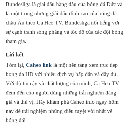
Bundesliga là giải đấu hàng đầu của bóng đá Đức và
là một trong những giải đấu đỉnh cao của bóng đá
châu Âu theo Ca Heo TV. Bundesliga nổi tiếng với
sự cạnh tranh sòng phẳng và tốc độ của các đội bóng
tham gia.
Lời kết
Tóm lại,
Caheo link
là một nền tảng xem truc tiep
bong da HD với nhiều dịch vụ hấp dẫn và đầy đủ.
Với độ tin cậy và chất lượng của mình, Ca Heo TV
đem đến cho người dùng những trải nghiệm đáng
giá và thú vị. Hãy khám phá Caheo.info ngay hôm
nay để trải nghiệm những điều tuyệt vời nhất về
bóng đá!