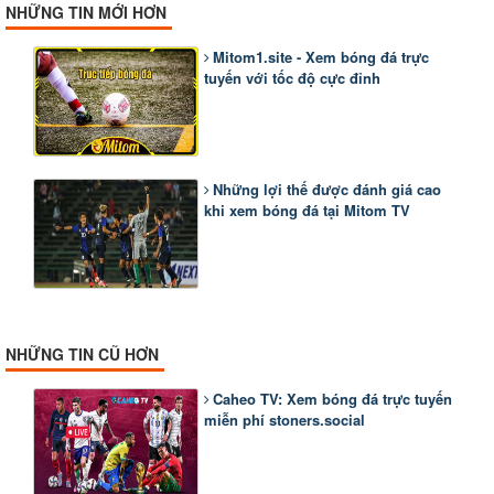
NHỮNG TIN MỚI HƠN
Mitom1.site - Xem bóng đá trực
tuyến với tốc độ cực đỉnh
Những lợi thế được đánh giá cao
khi xem bóng đá tại Mitom TV
NHỮNG TIN CŨ HƠN
Caheo TV: Xem bóng đá trực tuyến
miễn phí stoners.social