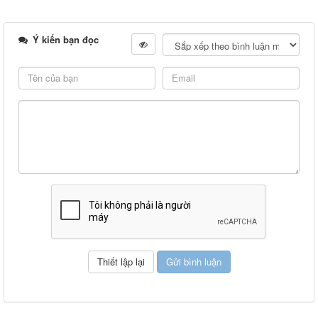
Ý kiến bạn đọc