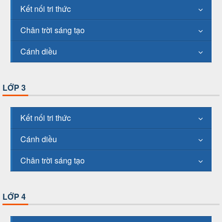
Kết nối tri thức
Chân trời sáng tạo
Cánh diều
LỚP 3
Kết nối tri thức
Cánh diều
Chân trời sáng tạo
LỚP 4