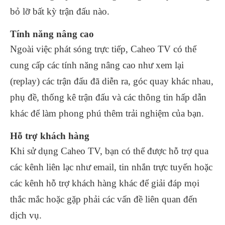
bỏ lỡ bất kỳ trận đấu nào.
Tính năng nâng cao
Ngoài việc phát sóng trực tiếp, Caheo TV có thể
cung cấp các tính năng nâng cao như xem lại
(replay) các trận đấu đã diễn ra, góc quay khác nhau,
phụ đề, thống kê trận đấu và các thông tin hấp dẫn
khác để làm phong phú thêm trải nghiệm của bạn.
Hỗ trợ khách hàng
Khi sử dụng Caheo TV, bạn có thể được hỗ trợ qua
các kênh liên lạc như email, tin nhắn trực tuyến hoặc
các kênh hỗ trợ khách hàng khác để giải đáp mọi
thắc mắc hoặc gặp phải các vấn đề liên quan đến
dịch vụ.