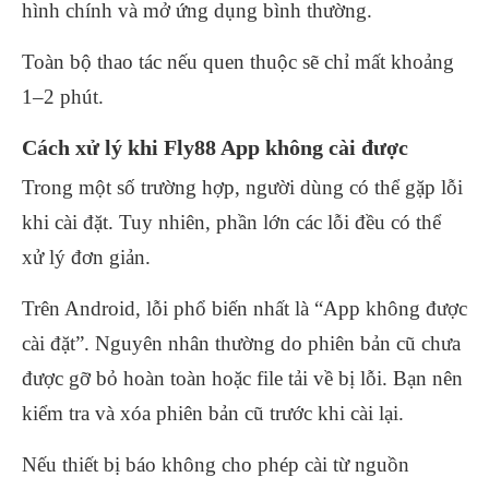
hình chính và mở ứng dụng bình thường.
Toàn bộ thao tác nếu quen thuộc sẽ chỉ mất khoảng
1–2 phút.
Cách xử lý khi Fly88 App không cài được
Trong một số trường hợp, người dùng có thể gặp lỗi
khi cài đặt. Tuy nhiên, phần lớn các lỗi đều có thể
xử lý đơn giản.
Trên Android, lỗi phổ biến nhất là “App không được
cài đặt”. Nguyên nhân thường do phiên bản cũ chưa
được gỡ bỏ hoàn toàn hoặc file tải về bị lỗi. Bạn nên
kiểm tra và xóa phiên bản cũ trước khi cài lại.
Nếu thiết bị báo không cho phép cài từ nguồn