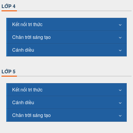
LỚP 4
Kết nối tri thức
Chân trời sáng tạo
Cánh diều
LỚP 5
Kết nối tri thức
Cánh diều
Chân trời sáng tạo