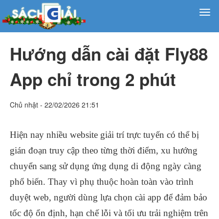
Hướng dẫn cài đặt Fly88
App chỉ trong 2 phút
Chủ nhật - 22/02/2026 21:51
Hiện nay nhiều website giải trí trực tuyến có thể bị
gián đoạn truy cập theo từng thời điểm, xu hướng
chuyển sang sử dụng ứng dụng di động ngày càng
phổ biến. Thay vì phụ thuộc hoàn toàn vào trình
duyệt web, người dùng lựa chọn cài app để đảm bảo
tốc độ ổn định, hạn chế lỗi và tối ưu trải nghiệm trên