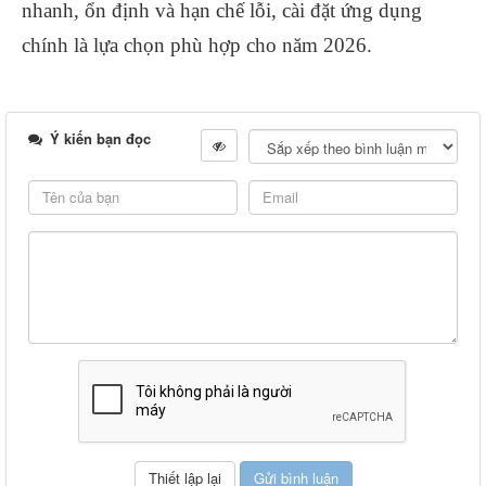
nhanh, ổn định và hạn chế lỗi, cài đặt ứng dụng
chính là lựa chọn phù hợp cho năm 2026.
Ý kiến bạn đọc