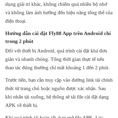
dụng giải trí khác, không chiếm quá nhiều bộ nhớ
và không làm ảnh hưởng đến hiệu năng tổng thể của
điện thoại.
Hướng dẫn cài đặt Fly88 App trên Android chỉ
trong 2 phút
Đối với thiết bị Android, quá trình cài đặt khá đơn
giản và nhanh chóng. Tổng thời gian thực tế nếu
thao tác đúng thường chỉ mất khoảng 1 đến 2 phút.
Trước tiên, bạn cần truy cập vào đường link tải chính
thức từ trang chủ hoặc nguồn được xác nhận. Sau
khi nhấn tải xuống, hệ thống sẽ tải file cài đặt dạng
APK về thiết bị.
Khi quá trình tải hoàn tất, bạn mở file APK. Lúc