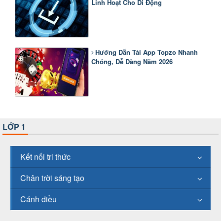
Linh Hoạt Cho Di Động
Hướng Dẫn Tải App Topzo Nhanh
Chóng, Dễ Dàng Năm 2026
LỚP 1
Kết nối tri thức
Chân trời sáng tạo
Cánh diều