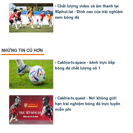
Chất lượng video và âm thanh tại
90phut.lat - Đỉnh cao của trải nghiệm
xem bóng đá
NHỮNG TIN CŨ HƠN
Cakhia-tv.space - kênh trực tiếp
bóng đá chất lượng số 1
Cakhia-tv.quest - Nơi không giới
hạn trải nghiệm bóng đá trực tuyến
miễn phí