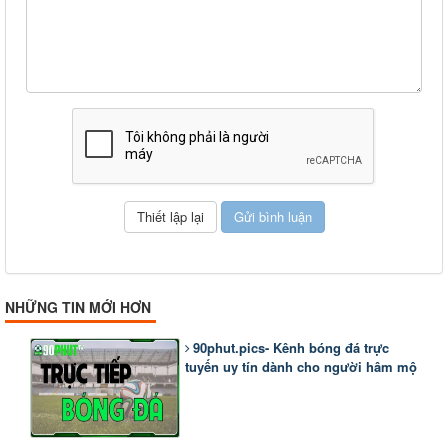
NHỮNG TIN MỚI HƠN
90phut.pics- Kênh bóng đá trực
tuyến uy tín dành cho người hâm mộ