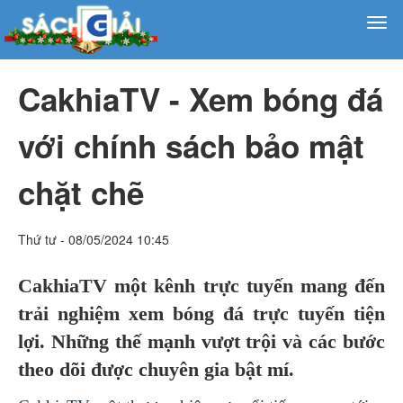
CakhiaTV - Xem bóng đá
với chính sách bảo mật
chặt chẽ
Thứ tư - 08/05/2024 10:45
CakhiaTV một kênh trực tuyến mang đến
trải nghiệm xem bóng đá trực tuyến tiện
lợi. Những thế mạnh vượt trội và các bước
theo dõi được chuyên gia bật mí.