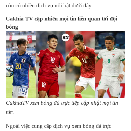
còn có nhiều dịch vụ nổi bật dưới đây:
Cakhia TV cập nhiều mọi tin liên quan tới đội
bóng
CakhiaTV xem bóng đá trực tiếp cập nhật mọi tin
tức.
Ngoài việc cung cấp dịch vụ xem bóng đá trực