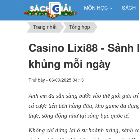
MÔN HỌC
SÁCH
Trang nhất
Tổng hợp
Casino Lixi88 - Sảnh 
khủng mỗi ngày
Thứ bảy - 06/09/2025 04:13
Anh em đã sẵn sàng bước vào thế giới giải tr
cá cược tiên tiến hàng đầu, kho game đa dạ
thực, sống động như tại sòng bạc quốc tế.
Không chỉ dừng lại ở sự hoành tráng, sảnh ca