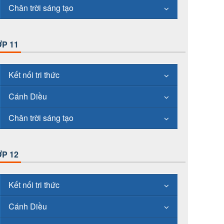
Chân trời sáng tạo
P 11
Kết nối tri thức
Cánh Diều
Chân trời sáng tạo
P 12
Kết nối tri thức
Cánh Diều