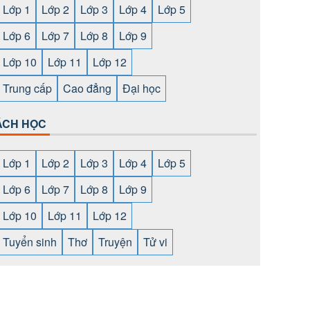
Lớp 1
Lớp 2
Lớp 3
Lớp 4
Lớp 5
Lớp 6
Lớp 7
Lớp 8
Lớp 9
Lớp 10
Lớp 11
Lớp 12
Trung cấp
Cao đẳng
Đại học
ÁCH HỌC
Lớp 1
Lớp 2
Lớp 3
Lớp 4
Lớp 5
Lớp 6
Lớp 7
Lớp 8
Lớp 9
Lớp 10
Lớp 11
Lớp 12
Tuyển sinh
Thơ
Truyện
Tử vi