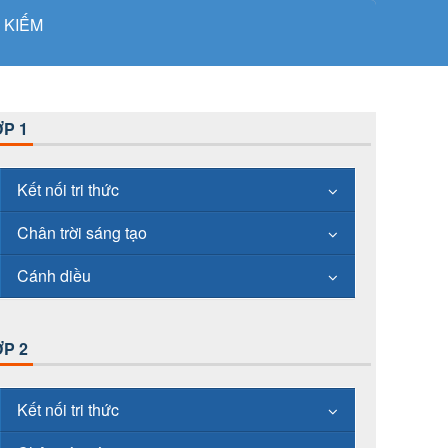
 KIẾM
P 1
Kết nối tri thức
Chân trời sáng tạo
Cánh diều
P 2
Kết nối tri thức