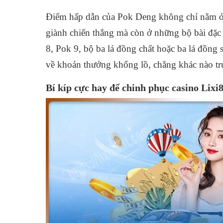
Điểm hấp dẫn của Pok Deng không chỉ nằm ở l
giành chiến thắng mà còn ở những bộ bài đặc 
8, Pok 9, bộ ba lá đồng chất hoặc ba lá đồng 
về khoản thưởng khổng lồ, chẳng khác nào tr
Bí kíp cực hay để chinh phục casino Lixi