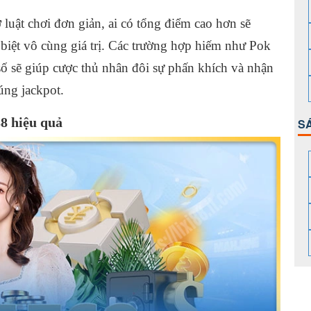
uật chơi đơn giản, ai có tổng điểm cao hơn sẽ
biệt vô cùng giá trị. Các trường hợp hiếm như Pok
số sẽ giúp cược thủ nhân đôi sự phấn khích và nhận
úng jackpot.
88 hiệu quả
S