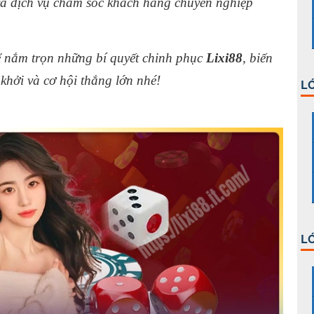
và dịch vụ chăm sóc khách hàng chuyên nghiệp
ể nắm trọn những bí quyết chinh phục
Lixi88
, biến
khởi và cơ hội thắng lớn nhé!
LỚ
LỚ