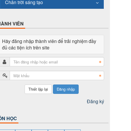
Chân trời sáng tạo
HÀNH VIÊN
Hãy đăng nhập thành viên để trải nghiệm đầy
đủ các tiện ích trên site
Đăng nhập
Đăng ký
ÔN HỌC