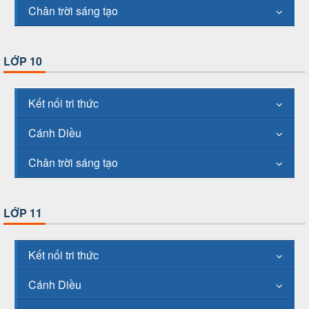
Chân trời sáng tạo
LỚP 10
Kết nối tri thức
Cánh Diều
Chân trời sáng tạo
LỚP 11
Kết nối tri thức
Cánh Diều