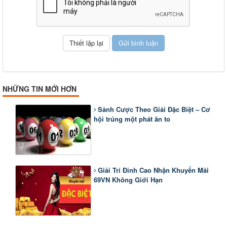
NHỮNG TIN MỚI HƠN
Sảnh Cược Theo Giải Đặc Biệt – Cơ
hội trúng một phát ăn to
Giải Trí Đỉnh Cao Nhận Khuyến Mãi
69VN Không Giới Hạn