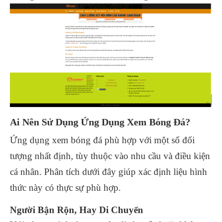
Ai Nên Sử Dụng Ứng Dụng Xem Bóng Đá?
Ứng dụng xem bóng đá phù hợp với một số đối
tượng nhất định, tùy thuộc vào nhu cầu và điều kiện
cá nhân. Phân tích dưới đây giúp xác định liệu hình
thức này có thực sự phù hợp.
Người Bận Rộn, Hay Di Chuyển