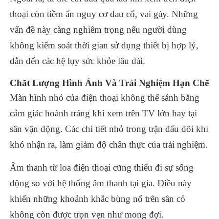
thoại còn tiềm ẩn nguy cơ đau cổ, vai gáy. Những
vấn đề này càng nghiêm trọng nếu người dùng
không kiểm soát thời gian sử dụng thiết bị hợp lý,
dẫn đến các hệ lụy sức khỏe lâu dài.
Chất Lượng Hình Ảnh Và Trải Nghiệm Hạn Chế
Màn hình nhỏ của điện thoại không thể sánh bằng
cảm giác hoành tráng khi xem trên TV lớn hay tại
sân vận động. Các chi tiết nhỏ trong trận đấu đôi khi
khó nhận ra, làm giảm độ chân thực của trải nghiệm.
Âm thanh từ loa điện thoại cũng thiếu đi sự sống
động so với hệ thống âm thanh tại gia. Điều này
khiến những khoảnh khắc bùng nổ trên sân cỏ
không còn được trọn vẹn như mong đợi.