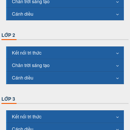
Chân trời sáng tạo
Cánh diều
LỚP 2
Kết nối tri thức
Chân trời sáng tạo
Cánh diều
LỚP 3
Kết nối tri thức
Cánh diều