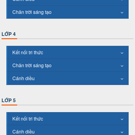
Chân trời sáng tạo
LỚP 4
Kết nối tri thức
Chân trời sáng tạo
Cánh diều
LỚP 5
Kết nối tri thức
Cánh diều