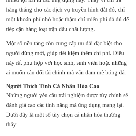
hàng tháng cho các dịch vụ truyền hình đắt đỏ, chỉ
một khoản phí nhỏ hoặc thậm chí miễn phí đã đủ để
tiếp cận hàng loạt trận đấu chất lượng.
Một số nền tảng còn cung cấp ưu đãi đặc biệt cho
người dùng mới, giúp tiết kiệm thêm chi phí. Điều
này rất phù hợp với học sinh, sinh viên hoặc những
ai muốn cân đối tài chính mà vẫn đam mê bóng đá.
Người Thích Tính Cá Nhân Hóa Cao
Những người yêu cầu trải nghiệm được tùy chỉnh sẽ
đánh giá cao các tính năng mà ứng dụng mang lại.
Dưới đây là một số tùy chọn cá nhân hóa thường
thấy: