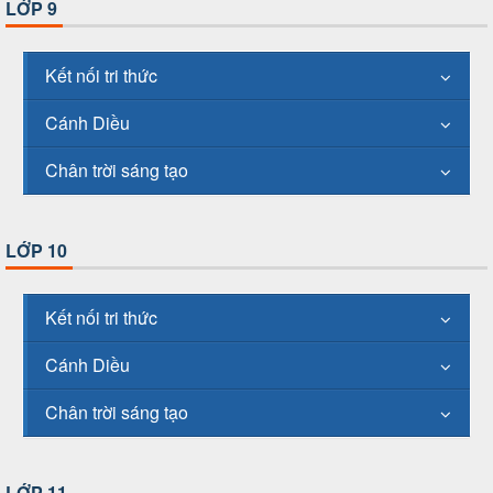
LỚP 9
Kết nối tri thức
Cánh Diều
Chân trời sáng tạo
LỚP 10
Kết nối tri thức
Cánh Diều
Chân trời sáng tạo
LỚP 11