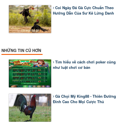
Coi Ngày Đá Gà Cực Chuẩn Theo
Hướng Dẫn Của Sư Kê Lừng Danh
NHỮNG TIN CŨ HƠN
Tìm hiểu về cách chơi poker cũng
như luật chơi cơ bản
Gà Chọi Mỹ King88 - Thiên Đường
Đỉnh Cao Cho Mọi Cược Thủ