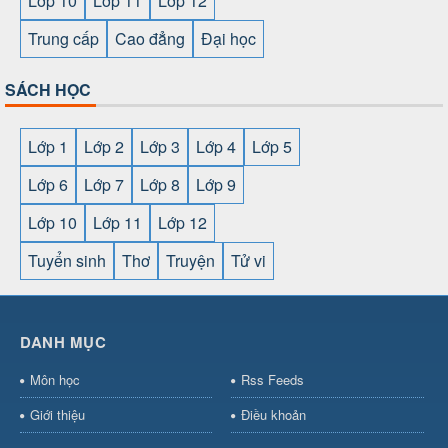
Lớp 10
Lớp 11
Lớp 12
Trung cấp
Cao đẳng
Đại học
SÁCH HỌC
Lớp 1
Lớp 2
Lớp 3
Lớp 4
Lớp 5
Lớp 6
Lớp 7
Lớp 8
Lớp 9
Lớp 10
Lớp 11
Lớp 12
Tuyển sinh
Thơ
Truyện
Tử vi
SHBET
⇔
789BET
⇔
https://789betcom0.com/
⇔
https://hi88.baby/
⇔
https://fun88.social/
⇔
DANH MỤC
cái OPEN88
⇔
CM88
⇔
u888
⇔
nổ
hũ
⇔
https://gameb52a.club/
⇔
https://new88.biz/
⇔
https://ne
Môn học
Rss Feeds
bài
⇔
bóng đá trực tiếp
⇔
fly88
select
⇔
https://xocdiaonline.ae
⇔
https://cm88.dad/
⇔
789bet
Giới thiệu
Điều khoản
hũ
⇔
F168
⇔
https://f168.tech/
⇔
cm88
⇔
https://hitclub88.stud