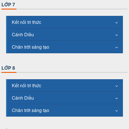
LỚP 7
Kết nối tri thức
Cánh Diều
Chân trời sáng tạo
LỚP 8
Kết nối tri thức
Cánh Diều
Chân trời sáng tạo