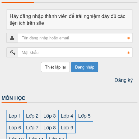
Hãy đăng nhập thành viên để trải nghiệm đầy đủ các
tiện ích trên site
Đăng nhập
Đăng ký
MÔN HỌC
Lớp 1
Lớp 2
Lớp 3
Lớp 4
Lớp 5
Lớp 6
Lớp 7
Lớp 8
Lớp 9