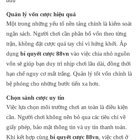
đầu
Quản lý vốn cược hiệu quả
Một trong những yếu tố nền tảng chính là kiểm soát
ngân sách. Người chơi cần phân bổ vốn theo từng
trận, không đặt cược quá tay chỉ vì hứng khởi. Áp
dụng
bí quyết cược 88vn
vào việc chia nhỏ nguồn
vốn sẽ giúp bạn duy trì nhịp chơi lâu dài, đồng thời
hạn chế nguy cơ mất trắng. Quản lý tốt vốn chính là
bệ phóng cho những bước tiến xa hơn.
Chọn sảnh cược uy tín
Việc lựa chọn môi trường chơi an toàn là điều kiện
cần. Người chơi không nên bỏ qua các tiêu chí về
giấy phép, bảo mật thông tin và uy tín thanh toán.
Khi kết hợp cùng
bí quyết cược 88vn
, việc chơi ở