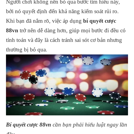
Người chơi không nên bỏ qua bước tìm hiểu này,
bởi nó quyết định đến khả năng kiểm soát rủi ro.
Khi bạn đã nắm rõ, việc áp dụng
bí quyết cược
88vn
trở nên dễ dàng hơn, giúp mọi bước đi đều có
tính toán và đây là cách tránh sai sót cơ bản nhưng
thường bị bỏ qua.
Bí quyết cược 88vn
cần bạn phải hiểu luật ngay lần