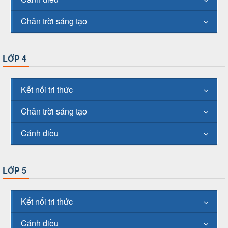
Chân trời sáng tạo
LỚP 4
Kết nối tri thức
Chân trời sáng tạo
Cánh diều
LỚP 5
Kết nối tri thức
Cánh diều