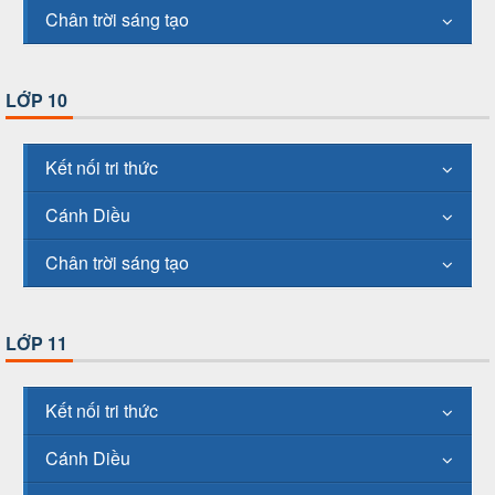
Chân trời sáng tạo
LỚP 10
Kết nối tri thức
Cánh Diều
Chân trời sáng tạo
LỚP 11
Kết nối tri thức
Cánh Diều