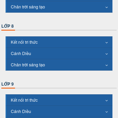
Chân trời sáng tạo
LỚP 8
Kết nối tri thức
Cánh Diều
Chân trời sáng tạo
LỚP 9
Kết nối tri thức
Cánh Diều