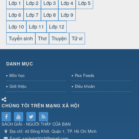
Lớp 1
Lớp 2
Lớp 3
Lớp 4
Lớp 5
Lớp 6
Lớp 7
Lớp 8
Lớp 9
Lớp 10
Lớp 11
Lớp 12
Tuyển sinh
Thơ
Truyện
Tử vi
SHBET
⇔
789BET
⇔
https://789betcom0.com/
⇔
https://hi88.baby/
⇔
https://fun88.social/
⇔
DANH MỤC
cái OPEN88
⇔
CM88
⇔
u888
⇔
nổ
hũ
⇔
https://gameb52a.club/
⇔
https://new88.biz/
⇔
https://ne
Môn học
Rss Feeds
bài
⇔
bóng đá trực tiếp
⇔
fly88
select
⇔
https://xocdiaonline.ae
⇔
https://cm88.dad/
⇔
789bet
Giới thiệu
Điều khoản
hũ
⇔
F168
⇔
https://f168.tech/
⇔
cm88
⇔
https://hitclub88.stud
bet.com/
⇔
https://shbetz.net/
⇔
789WIN
⇔
BJ88
⇔
12bet
⇔
h
CHÚNG TÔI TRÊN MẠNG XÃ HỘI
nha
cai
⇔
U888
⇔
https://b52club.pizza
⇔
https://frasimondo.com
https://hitclubvn.ch/
⇔
91 club
⇔
55 club
⇔
8xbet
⇔
Tài xỉu
SÁCH GIẢI - NGƯỜI THẦY CỦA BẠN
online
⇔
98win
⇔
https://hitclub.horse/
⇔
https://b52.clothing/
Địa chỉ:
43 Đồng Khởi, Quận 1, TP. Hồ Chí Minh
nhà cái
⇔
hitclub
⇔
tài xỉu
⇔
iWin
⇔
Trang cá độ bóng
Email:
sachgiai2015@gmail.com