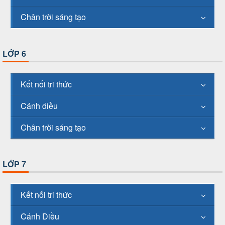
Chân trời sáng tạo
LỚP 6
Kết nối tri thức
Cánh diều
Chân trời sáng tạo
LỚP 7
Kết nối tri thức
Cánh Diều