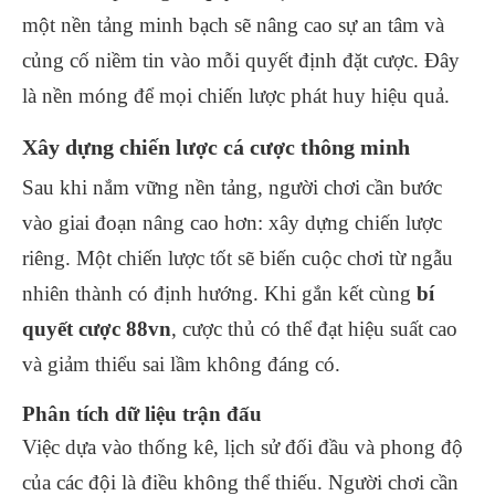
một nền tảng minh bạch sẽ nâng cao sự an tâm và
củng cố niềm tin vào mỗi quyết định đặt cược. Đây
là nền móng để mọi chiến lược phát huy hiệu quả.
Xây dựng chiến lược cá cược thông minh
Sau khi nắm vững nền tảng, người chơi cần bước
vào giai đoạn nâng cao hơn: xây dựng chiến lược
riêng. Một chiến lược tốt sẽ biến cuộc chơi từ ngẫu
nhiên thành có định hướng. Khi gắn kết cùng
bí
quyết cược 88vn
, cược thủ có thể đạt hiệu suất cao
và giảm thiểu sai lầm không đáng có.
Phân tích dữ liệu trận đấu
Việc dựa vào thống kê, lịch sử đối đầu và phong độ
của các đội là điều không thể thiếu. Người chơi cần