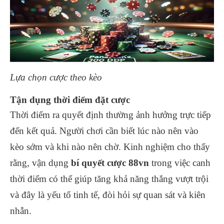
Lựa chọn cược theo kèo
Tận dụng thời điểm đặt cược
Thời điểm ra quyết định thường ảnh hưởng trực tiếp
đến kết quả. Người chơi cần biết lúc nào nên vào
kèo sớm và khi nào nên chờ. Kinh nghiệm cho thấy
rằng, vận dụng
bí quyết cược 88vn
trong việc canh
thời điểm có thể giúp tăng khả năng thắng vượt trội
và đây là yếu tố tinh tế, đòi hỏi sự quan sát và kiên
nhẫn.