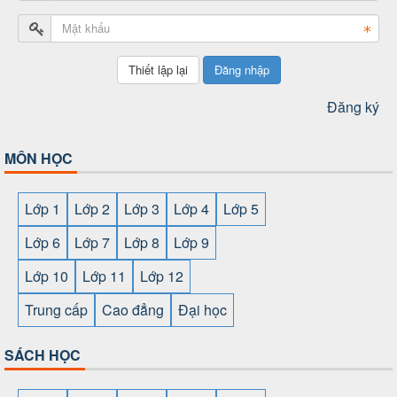
Đăng nhập
Đăng ký
MÔN HỌC
Lớp 1
Lớp 2
Lớp 3
Lớp 4
Lớp 5
Lớp 6
Lớp 7
Lớp 8
Lớp 9
Lớp 10
Lớp 11
Lớp 12
Trung cấp
Cao đẳng
Đại học
SÁCH HỌC