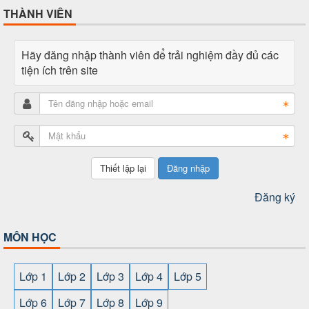
THÀNH VIÊN
Hãy đăng nhập thành viên để trải nghiệm đầy đủ các
tiện ích trên site
Đăng nhập
Đăng ký
MÔN HỌC
Lớp 1
Lớp 2
Lớp 3
Lớp 4
Lớp 5
Lớp 6
Lớp 7
Lớp 8
Lớp 9