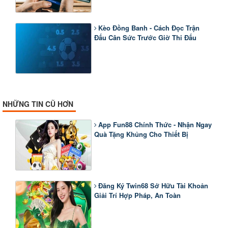
Kèo Đồng Banh - Cách Đọc Trận
Đấu Cân Sức Trước Giờ Thi Đấu
NHỮNG TIN CŨ HƠN
App Fun88 Chính Thức - Nhận Ngay
Quà Tặng Khủng Cho Thiết Bị
Đăng Ký Twin68 Sở Hữu Tài Khoản
Giải Trí Hợp Pháp, An Toàn