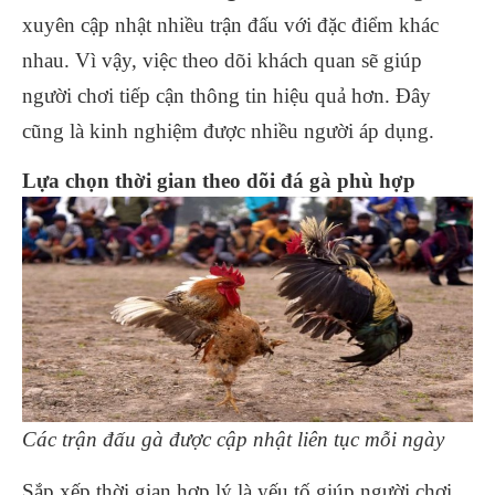
xuyên cập nhật nhiều trận đấu với đặc điểm khác
nhau. Vì vậy, việc theo dõi khách quan sẽ giúp
người chơi tiếp cận thông tin hiệu quả hơn. Đây
cũng là kinh nghiệm được nhiều người áp dụng.
Lựa chọn thời gian theo dõi đá gà phù hợp
Các trận đấu gà được cập nhật liên tục mỗi ngày
Sắp xếp thời gian hợp lý là yếu tố giúp người chơi