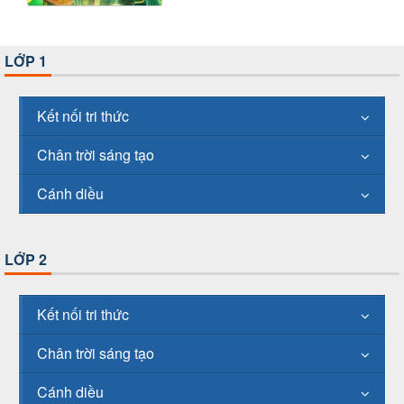
LỚP 1
Kết nối tri thức
Chân trời sáng tạo
Cánh diều
LỚP 2
Kết nối tri thức
Chân trời sáng tạo
Cánh diều