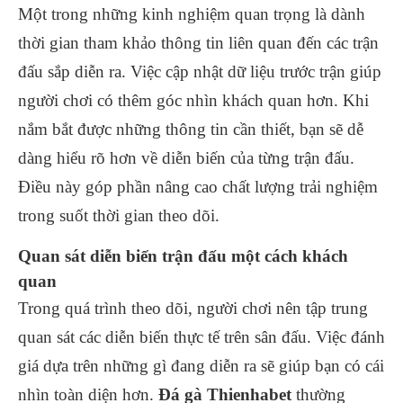
Một trong những kinh nghiệm quan trọng là dành
thời gian tham khảo thông tin liên quan đến các trận
đấu sắp diễn ra. Việc cập nhật dữ liệu trước trận giúp
người chơi có thêm góc nhìn khách quan hơn. Khi
nắm bắt được những thông tin cần thiết, bạn sẽ dễ
dàng hiểu rõ hơn về diễn biến của từng trận đấu.
Điều này góp phần nâng cao chất lượng trải nghiệm
trong suốt thời gian theo dõi.
Quan sát diễn biến trận đấu một cách khách
quan
Trong quá trình theo dõi, người chơi nên tập trung
quan sát các diễn biến thực tế trên sân đấu. Việc đánh
giá dựa trên những gì đang diễn ra sẽ giúp bạn có cái
nhìn toàn diện hơn.
Đá gà Thienhabet
thường