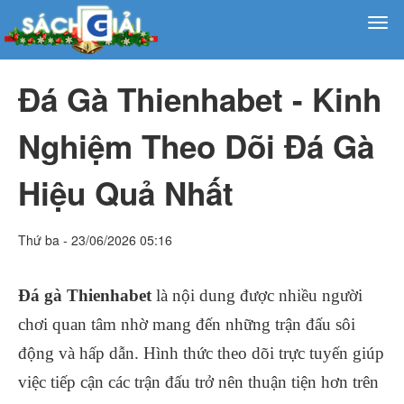
Đá Gà Thienhabet - Kinh
Nghiệm Theo Dõi Đá Gà
Hiệu Quả Nhất
Thứ ba - 23/06/2026 05:16
Đá gà Thienhabet
là nội dung được nhiều người
chơi quan tâm nhờ mang đến những trận đấu sôi
động và hấp dẫn. Hình thức theo dõi trực tuyến giúp
việc tiếp cận các trận đấu trở nên thuận tiện hơn trên