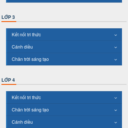
LỚP 3
Kết nối tri thức
Cánh diều
Chân trời sáng tạo
LỚP 4
Kết nối tri thức
Chân trời sáng tạo
Cánh diều