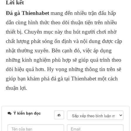
Lời kết
Đá gà Thienhabet
mang đến nhiều trận đấu hấp
dẫn cùng hình thức theo dõi thuận tiện trên nhiều
thiết bị. Chuyên mục này thu hút người chơi nhờ
chất lượng phát sóng ổn định và nội dung được cập
nhật thường xuyên. Bên cạnh đó, việc áp dụng
những kinh nghiệm phù hợp sẽ giúp quá trình theo
dõi hiệu quả hơn. Hy vọng những thông tin trên sẽ
giúp bạn khám phá đá gà tại Thienhabet một cách
thuận lợi.
Ý kiến bạn đọc