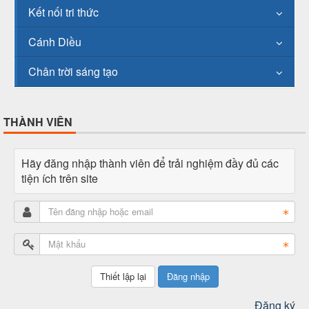
Kết nối tri thức
Cánh Diều
Chân trời sáng tạo
THÀNH VIÊN
Hãy đăng nhập thành viên để trải nghiệm đầy đủ các
tiện ích trên site
Đăng nhập
Đăng ký