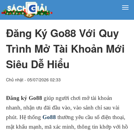
Đăng Ký Go88 Với Quy
Trình Mở Tài Khoản Mới
Siêu Dễ Hiểu
Chủ nhật - 05/07/2026 02:33
Đăng ký Go88
giúp người chơi mở tài khoản
nhanh, nhận ưu đãi đầu vào, vào sảnh chỉ sau vài
phút. Hệ thống
Go88
thường yêu cầu số điện thoại,
mật khẩu mạnh, mã xác minh, thông tin khớp với hồ