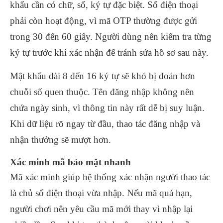
khẩu cần có chữ, số, ký tự đặc biệt. Số điện thoại
phải còn hoạt động, vì mã OTP thường được gửi
trong 30 đến 60 giây. Người dùng nên kiểm tra từng
ký tự trước khi xác nhận để tránh sửa hồ sơ sau này.
Mật khẩu dài 8 đến 16 ký tự sẽ khó bị đoán hơn
chuỗi số quen thuộc. Tên đăng nhập không nên
chứa ngày sinh, vì thông tin này rất dễ bị suy luận.
Khi dữ liệu rõ ngay từ đầu, thao tác đăng nhập và
nhận thưởng sẽ mượt hơn.
Xác minh mã bảo mật nhanh
Mã xác minh giúp hệ thống xác nhận người thao tác
là chủ số điện thoại vừa nhập. Nếu mã quá hạn,
người chơi nên yêu cầu mã mới thay vì nhập lại