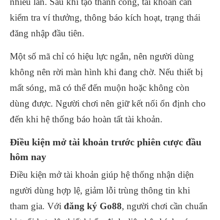
nhiều lần. Sau khi tạo thành công, tài khoản cần
kiểm tra ví thưởng, thông báo kích hoạt, trạng thái
đăng nhập đầu tiên.
Một số mã chỉ có hiệu lực ngắn, nên người dùng
không nên rời màn hình khi đang chờ. Nếu thiết bị
mất sóng, mã có thể đến muộn hoặc không còn
dùng được. Người chơi nên giữ kết nối ổn định cho
đến khi hệ thống báo hoàn tất tài khoản.
Điều kiện mở tài khoản trước phiên cược đầu
hôm nay
Điều kiện mở tài khoản giúp hệ thống nhận diện
người dùng hợp lệ, giảm lỗi trùng thông tin khi
tham gia. Với
đăng ký Go88
, người chơi cần chuẩn