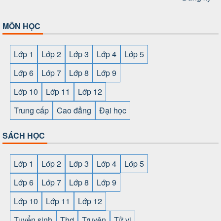
MÔN HỌC
Lớp 1
Lớp 2
Lớp 3
Lớp 4
Lớp 5
Lớp 6
Lớp 7
Lớp 8
Lớp 9
Lớp 10
Lớp 11
Lớp 12
Trung cấp
Cao đẳng
Đại học
SÁCH HỌC
Lớp 1
Lớp 2
Lớp 3
Lớp 4
Lớp 5
Lớp 6
Lớp 7
Lớp 8
Lớp 9
Lớp 10
Lớp 11
Lớp 12
Tuyển sinh
Thơ
Truyện
Tử vi