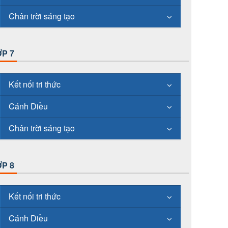
Chân trời sáng tạo
P 7
Kết nối tri thức
Cánh Diều
Chân trời sáng tạo
P 8
Kết nối tri thức
Cánh Diều