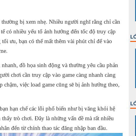
 thường bị xem nhẹ. Nhiều người nghĩ rằng chỉ cần
 tế có nhiều yếu tố ảnh hưởng đến tốc độ truy cập
LỚ
tối ưu, bạn có thể mất thêm vài phút chỉ để vào
ame.
ơi nhanh, đồ họa sinh động và thường yêu cầu phản
gười chơi cần truy cập vào game càng nhanh càng
ập chậm, việc load game cũng sẽ bị ảnh hưởng theo,
LỚ
bạn hạn chế các lỗi phổ biến như bị văng khỏi hệ
thấy trò chơi. Đây là những vấn đề mà rất nhiều
hân đến từ chính thao tác đăng nhập ban đầu.