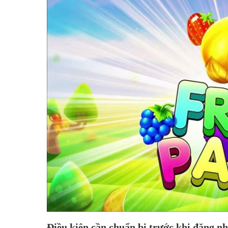
Điều kiện cần chuẩn bị trước khi đăng n