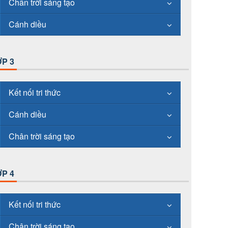
Chân trời sáng tạo
Cánh diều
P 3
Kết nối tri thức
Cánh diều
Chân trời sáng tạo
P 4
Kết nối tri thức
Chân trời sáng tạo