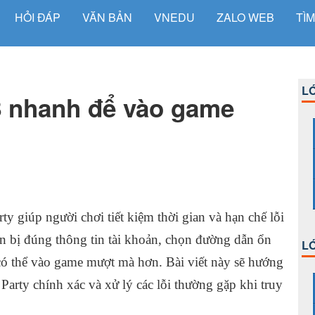
HỎI ĐÁP
VĂN BẢN
VNEDU
ZALO WEB
TÌM
LỚ
 nhanh để vào game
 giúp người chơi tiết kiệm thời gian và hạn chế lỗi
ẩn bị đúng thông tin tài khoản, chọn đường dẫn ổn
LỚ
 có thể vào game mượt mà hơn. Bài viết này sẽ hướng
Party chính xác và xử lý các lỗi thường gặp khi truy