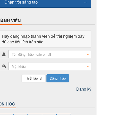
Chân trời sáng tạo
HÀNH VIÊN
Hãy đăng nhập thành viên để trải nghiệm đầy
đủ các tiện ích trên site
Đăng nhập
Đăng ký
ÔN HỌC