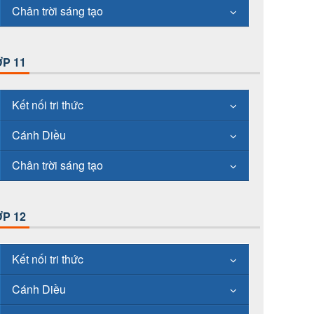
Chân trời sáng tạo
P 11
Kết nối tri thức
Cánh Diều
Chân trời sáng tạo
P 12
Kết nối tri thức
Cánh Diều