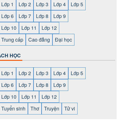
Lớp 1
Lớp 2
Lớp 3
Lớp 4
Lớp 5
Lớp 6
Lớp 7
Lớp 8
Lớp 9
Lớp 10
Lớp 11
Lớp 12
Trung cấp
Cao đẳng
Đại học
ÁCH HỌC
Lớp 1
Lớp 2
Lớp 3
Lớp 4
Lớp 5
Lớp 6
Lớp 7
Lớp 8
Lớp 9
Lớp 10
Lớp 11
Lớp 12
Tuyển sinh
Thơ
Truyện
Tử vi