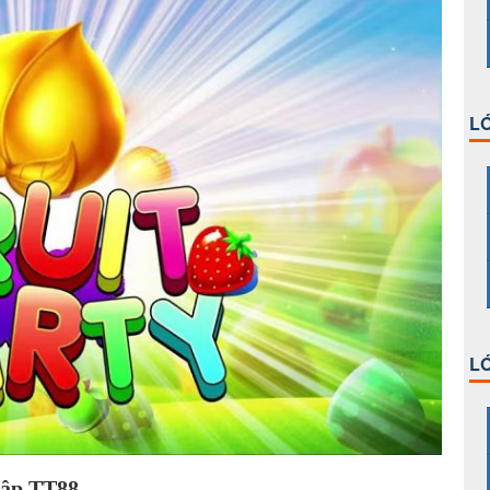
LỚ
LỚ
hập TT88