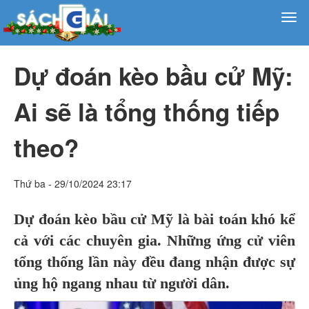
Dự đoán kèo bầu cử Mỹ:
Ai sẽ là tổng thống tiếp
theo?
Thứ ba - 29/10/2024 23:17
Dự đoán kèo bầu cử Mỹ là bài toán khó kể
cả với các chuyên gia. Những ứng cử viên
tổng thống lần này đều đang nhận được sự
ủng hộ ngang nhau từ người dân.