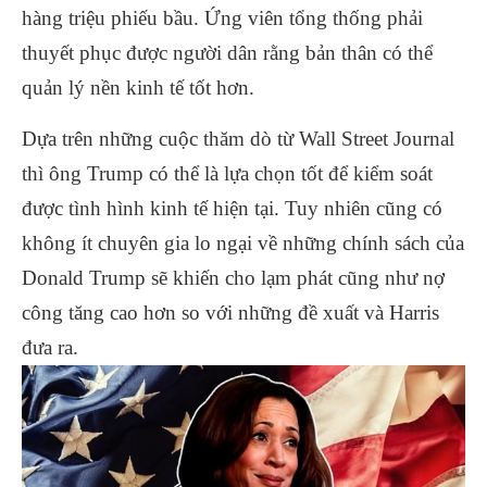
hàng triệu phiếu bầu. Ứng viên tổng thống phải
thuyết phục được người dân rằng bản thân có thể
quản lý nền kinh tế tốt hơn.
Dựa trên những cuộc thăm dò từ Wall Street Journal
thì ông Trump có thể là lựa chọn tốt để kiểm soát
được tình hình kinh tế hiện tại. Tuy nhiên cũng có
không ít chuyên gia lo ngại về những chính sách của
Donald Trump sẽ khiến cho lạm phát cũng như nợ
công tăng cao hơn so với những đề xuất và Harris
đưa ra.