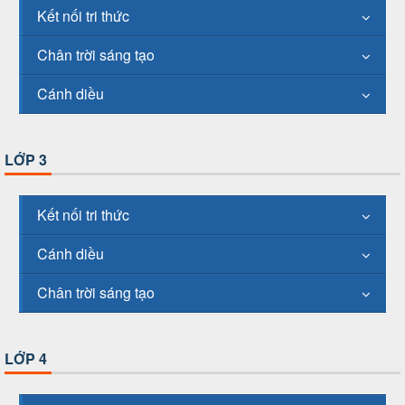
Kết nối tri thức
Chân trời sáng tạo
Cánh diều
LỚP 3
Kết nối tri thức
Cánh diều
Chân trời sáng tạo
LỚP 4