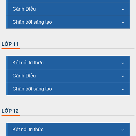
Cánh Diều
Chân trời sáng tạo
LỚP 11
Kết nối tri thức
Cánh Diều
Chân trời sáng tạo
LỚP 12
Kết nối tri thức