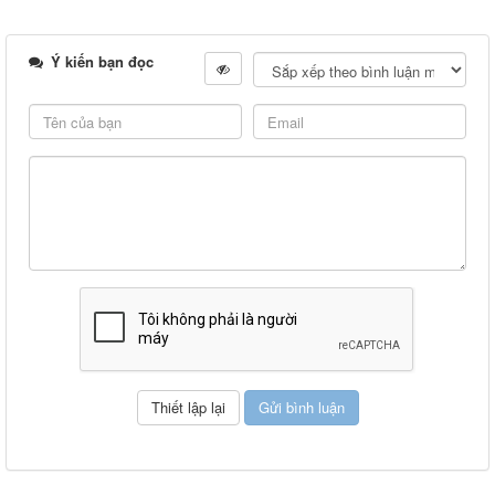
Ý kiến bạn đọc