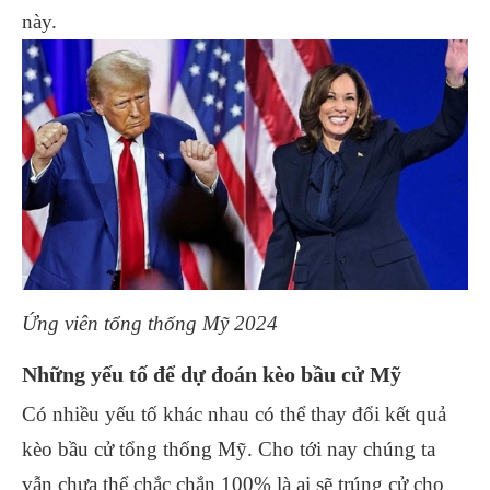
này.
Ứng viên tổng thống Mỹ 2024
Những yếu tố để dự đoán kèo bầu cử Mỹ
Có nhiều yếu tố khác nhau có thể thay đổi kết quả
kèo bầu cử tổng thống Mỹ. Cho tới nay chúng ta
vẫn chưa thể chắc chắn 100% là ai sẽ trúng cử cho