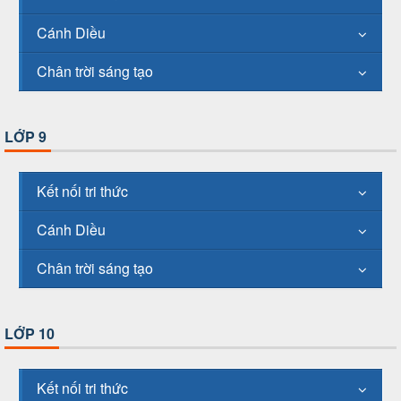
Cánh Diều
Chân trời sáng tạo
LỚP 9
Kết nối tri thức
Cánh Diều
Chân trời sáng tạo
LỚP 10
Kết nối tri thức