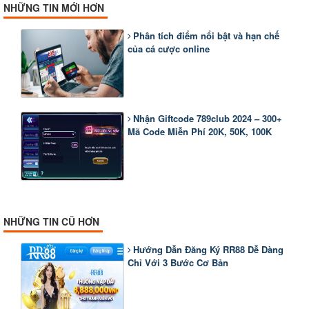
NHỮNG TIN MỚI HƠN
Phân tích điểm nổi bật và hạn chế
của cá cược online
Nhận Giftcode 789club 2024 – 300+
Mã Code Miễn Phí 20K, 50K, 100K
NHỮNG TIN CŨ HƠN
Hướng Dẫn Đăng Ký RR88 Dễ Dàng
Chỉ Với 3 Bước Cơ Bản