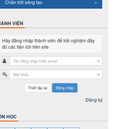
Chân trời sáng tạo
HÀNH VIÊN
Hãy đăng nhập thành viên để trải nghiệm đầy
đủ các tiện ích trên site
Đăng nhập
Đăng ký
ÔN HỌC