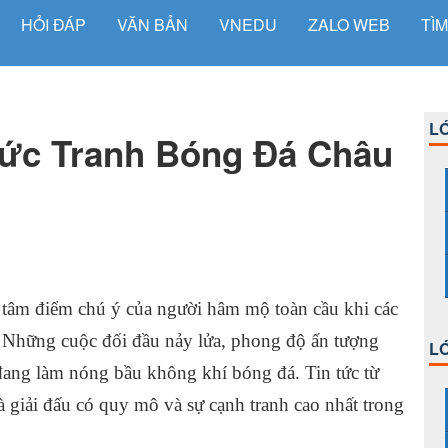
HỎI ĐÁP
VĂN BẢN
VNEDU
ZALO WEB
TÌM
LỚ
ức Tranh Bóng Đá Châu
 tâm điểm chú ý của người hâm mộ toàn cầu khi các
. Những cuộc đối đầu nảy lửa, phong độ ấn tượng
LỚ
đang làm nóng bầu không khí bóng đá. Tin tức từ
 giải đấu có quy mô và sự cạnh tranh cao nhất trong