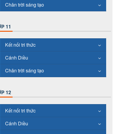
Chân trời sáng tạo
P 11
Kết nối tri thức
Cánh Diều
Chân trời sáng tạo
P 12
Kết nối tri thức
Cánh Diều