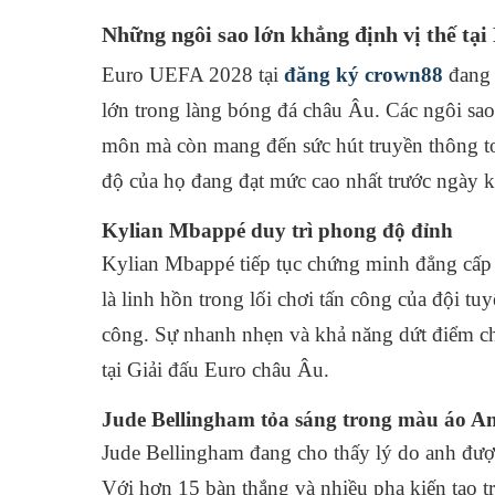
Những ngôi sao lớn khẳng định vị thế tạ
Euro UEFA 2028 tại
đăng ký crown88
đang 
lớn trong làng bóng đá châu Âu. Các ngôi sa
môn mà còn mang đến sức hút truyền thông toà
độ của họ đang đạt mức cao nhất trước ngày k
Kylian Mbappé duy trì phong độ đỉnh
Kylian Mbappé tiếp tục chứng minh đẳng cấp 
là linh hồn trong lối chơi tấn công của đội t
công. Sự nhanh nhẹn và khả năng dứt điểm c
tại Giải đấu Euro châu Âu.
Jude Bellingham tỏa sáng trong màu áo A
Jude Bellingham đang cho thấy lý do anh được
Với hơn 15 bàn thắng và nhiều pha kiến tạo t