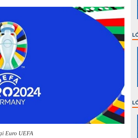
LỚ
LỚ
tại Euro UEFA