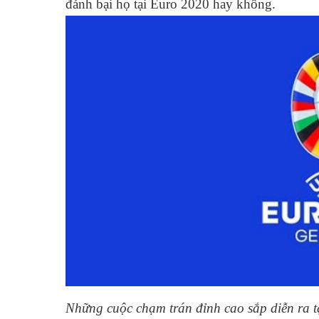
đánh bại họ tại Euro 2020 hay không.
Những cuộc chạm trán đỉnh cao sắp diễn ra 