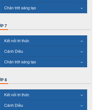
Chân trời sáng tạo
P 7
Kết nối tri thức
Cánh Diều
Chân trời sáng tạo
P 8
Kết nối tri thức
Cánh Diều