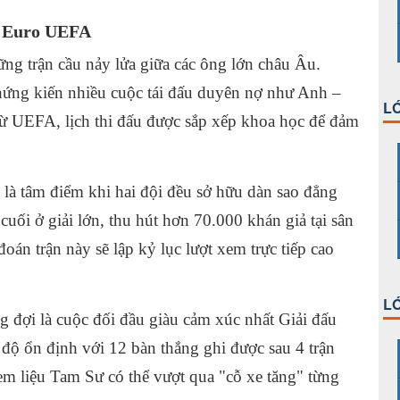
i Euro UEFA
 trận cầu nảy lửa giữa các ông lớn châu Âu.
ứng kiến nhiều cuộc tái đấu duyên nợ như Anh –
LỚ
 UEFA, lịch thi đấu được sắp xếp khoa học để đảm
à tâm điểm khi hai đội đều sở hữu dàn sao đẳng
uối ở giải lớn, thu hút hơn 70.000 khán giả tại sân
án trận này sẽ lập kỷ lục lượt xem trực tiếp cao
LỚ
đợi là cuộc đối đầu giàu cảm xúc nhất Giải đấu
độ ổn định với 12 bàn thắng ghi được sau 4 trận
 liệu Tam Sư có thể vượt qua "cỗ xe tăng" từng