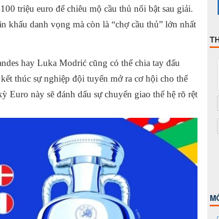
0 triệu euro để chiêu mộ cầu thủ nổi bật sau giải.
n khấu danh vọng mà còn là “chợ cầu thủ” lớn nhất
T
andes hay Luka Modrić cũng có thể chia tay đấu
ết thúc sự nghiệp đội tuyển mở ra cơ hội cho thế
 kỳ Euro này sẽ đánh dấu sự chuyển giao thế hệ rõ rệt
M