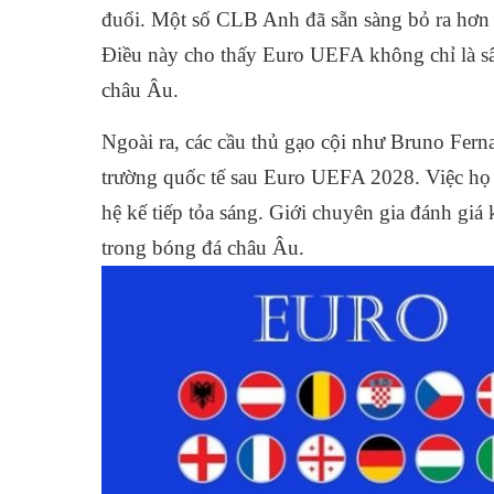
đuổi. Một số CLB Anh đã sẵn sàng bỏ ra hơn 10
Điều này cho thấy Euro UEFA không chỉ là sâ
châu Âu.
Ngoài ra, các cầu thủ gạo cội như Bruno Fern
trường quốc tế sau Euro UEFA 2028. Việc họ k
hệ kế tiếp tỏa sáng. Giới chuyên gia đánh giá
trong bóng đá châu Âu.