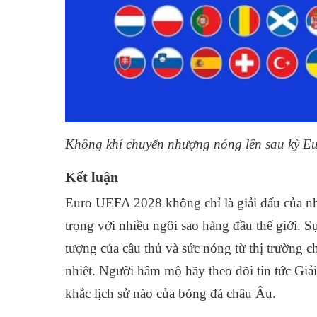
Không khí chuyển nhượng nóng lên sau kỳ 
Kết luận
Euro UEFA 2028 không chỉ là giải đấu của nh
trọng với nhiều ngôi sao hàng đầu thế giới. S
tượng của cầu thủ và sức nóng từ thị trường
nhiệt. Người hâm mộ hãy theo dõi tin tức Gi
khắc lịch sử nào của bóng đá châu Âu.