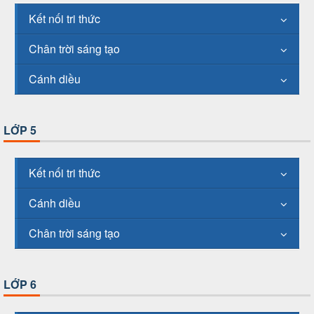
Kết nối tri thức
Chân trời sáng tạo
Cánh diều
LỚP 5
Kết nối tri thức
Cánh diều
Chân trời sáng tạo
LỚP 6