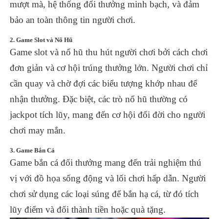
mượt mà, hệ thống đổi thưởng minh bạch, và đảm
bảo an toàn thông tin người chơi.
2. Game Slot và Nổ Hũ
Game slot và nổ hũ thu hút người chơi bởi cách chơi
đơn giản và cơ hội trúng thưởng lớn. Người chơi chỉ
cần quay và chờ đợi các biểu tượng khớp nhau để
nhận thưởng. Đặc biệt, các trò nổ hũ thường có
jackpot tích lũy, mang đến cơ hội đổi đời cho người
chơi may mắn.
3. Game Bắn Cá
Game bắn cá đổi thưởng mang đến trải nghiệm thú
vị với đồ họa sống động và lối chơi hấp dẫn. Người
chơi sử dụng các loại súng để bắn hạ cá, từ đó tích
lũy điểm và đổi thành tiền hoặc quà tặng.