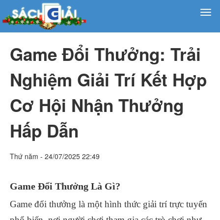
Game Đổi Thưởng: Trải
Nghiệm Giải Trí Kết Hợp
Cơ Hội Nhận Thưởng
Hấp Dẫn
Thứ năm - 24/07/2025 22:49
Game Đổi Thưởng Là Gì?
Game đổi thưởng là một hình thức giải trí trực tuyến
phổ biến, nơi người chơi tham gia các trò chơi như