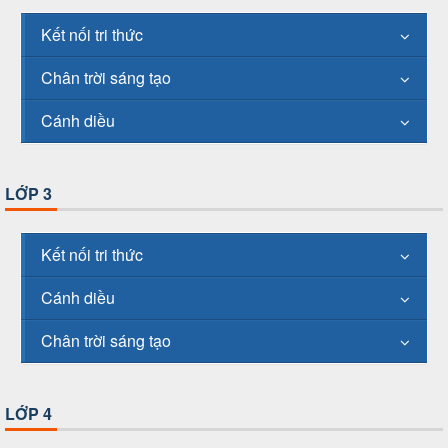
Kết nối tri thức
Chân trời sáng tạo
Cánh diều
LỚP 3
Kết nối tri thức
Cánh diều
Chân trời sáng tạo
LỚP 4