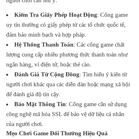
người chơi cần lưu ý:
Kiểm Tra Giấy Phép Hoạt Động
: Cổng game
uy tín thường có giấy phép từ các tổ chức quốc tế,
đảm bảo minh bạch và hợp pháp.
Hệ Thống Thanh Toán
: Các cổng game chất
lượng cung cấp nhiều phương thức thanh toán như
ngân hàng, ví điện tử, hoặc thẻ cào.
Đánh Giá Từ Cộng Đồng
: Tìm hiểu ý kiến từ
người chơi khác qua các diễn đàn hoặc mạng xã hội
để đánh giá độ tin cậy.
Bảo Mật Thông Tin
: Cổng game cần sử dụng
công nghệ mã hóa SSL để bảo vệ dữ liệu cá nhân
của người chơi.
Mẹo Chơi Game Đổi Thưởng Hiệu Quả