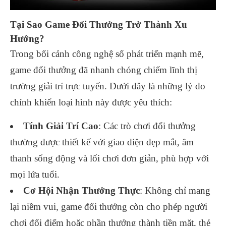
Tại Sao Game Đổi Thưởng Trở Thành Xu
Hướng?
Trong bối cảnh công nghệ số phát triển mạnh mẽ,
game đổi thưởng đã nhanh chóng chiếm lĩnh thị
trường giải trí trực tuyến. Dưới đây là những lý do
chính khiến loại hình này được yêu thích:
Tính Giải Trí Cao
: Các trò chơi đổi thưởng
thường được thiết kế với giao diện đẹp mắt, âm
thanh sống động và lối chơi đơn giản, phù hợp với
mọi lứa tuổi.
Cơ Hội Nhận Thưởng Thực
: Không chỉ mang
lại niềm vui, game đổi thưởng còn cho phép người
chơi đổi điểm hoặc phần thưởng thành tiền mặt, thẻ