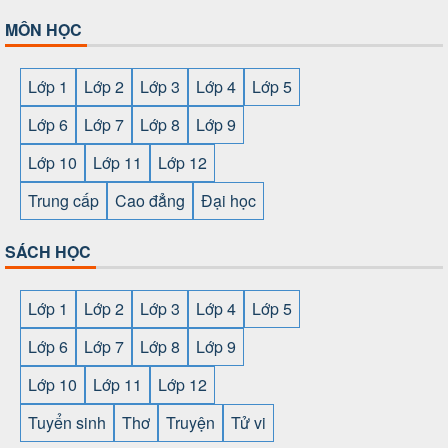
MÔN HỌC
Lớp 1
Lớp 2
Lớp 3
Lớp 4
Lớp 5
Lớp 6
Lớp 7
Lớp 8
Lớp 9
Lớp 10
Lớp 11
Lớp 12
Trung cấp
Cao đẳng
Đại học
SÁCH HỌC
Lớp 1
Lớp 2
Lớp 3
Lớp 4
Lớp 5
Lớp 6
Lớp 7
Lớp 8
Lớp 9
Lớp 10
Lớp 11
Lớp 12
Tuyển sinh
Thơ
Truyện
Tử vi