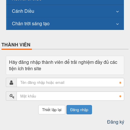
Cánh Diều
Chân trời sáng tạo
THÀNH VIÊN
Hãy đăng nhập thành viên để trải nghiệm đầy đủ các
tiện ích trên site
Đăng nhập
Đăng ký