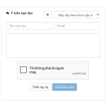
Ý kiến bạn đọc