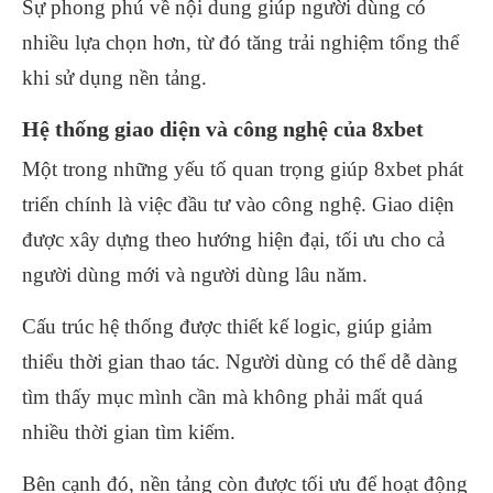
Sự phong phú về nội dung giúp người dùng có
nhiều lựa chọn hơn, từ đó tăng trải nghiệm tổng thể
khi sử dụng nền tảng.
Hệ thống giao diện và công nghệ của 8xbet
Một trong những yếu tố quan trọng giúp 8xbet phát
triển chính là việc đầu tư vào công nghệ. Giao diện
được xây dựng theo hướng hiện đại, tối ưu cho cả
người dùng mới và người dùng lâu năm.
Cấu trúc hệ thống được thiết kế logic, giúp giảm
thiểu thời gian thao tác. Người dùng có thể dễ dàng
tìm thấy mục mình cần mà không phải mất quá
nhiều thời gian tìm kiếm.
Bên cạnh đó, nền tảng còn được tối ưu để hoạt động