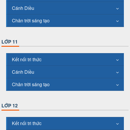
Cánh Diều
Chân trời sáng tạo
LỚP 11
Kết nối tri thức
Cánh Diều
Chân trời sáng tạo
LỚP 12
Kết nối tri thức