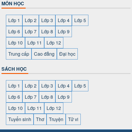
MÔN HỌC
Lớp 1
Lớp 2
Lớp 3
Lớp 4
Lớp 5
Lớp 6
Lớp 7
Lớp 8
Lớp 9
Lớp 10
Lớp 11
Lớp 12
Trung cấp
Cao đẳng
Đại học
SÁCH HỌC
Lớp 1
Lớp 2
Lớp 3
Lớp 4
Lớp 5
Lớp 6
Lớp 7
Lớp 8
Lớp 9
Lớp 10
Lớp 11
Lớp 12
Tuyển sinh
Thơ
Truyện
Tử vi