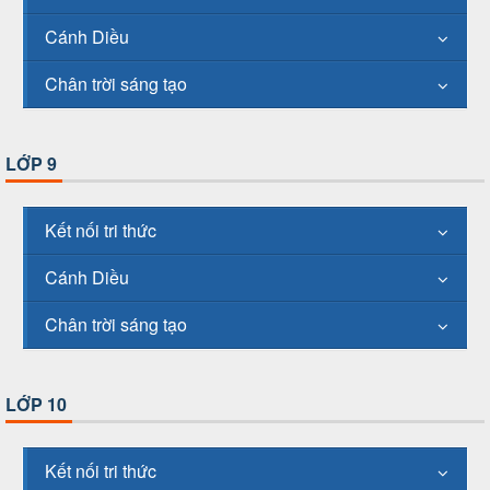
Cánh Diều
Chân trời sáng tạo
LỚP 9
Kết nối tri thức
Cánh Diều
Chân trời sáng tạo
LỚP 10
Kết nối tri thức