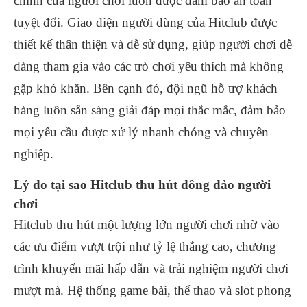
chính của người chơi luôn được đảm bảo an toàn
tuyệt đối. Giao diện người dùng của Hitclub được
thiết kế thân thiện và dễ sử dụng, giúp người chơi dễ
dàng tham gia vào các trò chơi yêu thích mà không
gặp khó khăn. Bên cạnh đó, đội ngũ hỗ trợ khách
hàng luôn sẵn sàng giải đáp mọi thắc mắc, đảm bảo
mọi yêu cầu được xử lý nhanh chóng và chuyên
nghiệp.
Lý do tại sao Hitclub thu hút đông đảo người
chơi
Hitclub thu hút một lượng lớn người chơi nhờ vào
các ưu điểm vượt trội như tỷ lệ thắng cao, chương
trình khuyến mãi hấp dẫn và trải nghiệm người chơi
mượt mà. Hệ thống game bài, thể thao và slot phong