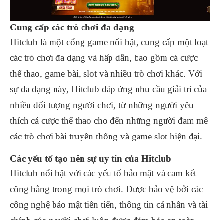
Cung cấp các trò chơi đa dạng
Hitclub là một cổng game nổi bật, cung cấp một loạt
các trò chơi đa dạng và hấp dẫn, bao gồm cá cược
thể thao, game bài, slot và nhiều trò chơi khác. Với
sự đa dạng này, Hitclub đáp ứng nhu cầu giải trí của
nhiều đối tượng người chơi, từ những người yêu
thích cá cược thể thao cho đến những người đam mê
các trò chơi bài truyền thống và game slot hiện đại.
Các yếu tố tạo nên sự uy tín của Hitclub
Hitclub nổi bật với các yếu tố bảo mật và cam kết
công bằng trong mọi trò chơi. Được bảo vệ bởi các
công nghệ bảo mật tiên tiến, thông tin cá nhân và tài