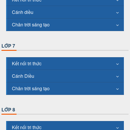
Cánh diều
Chân trời sáng tạo
LỚP 7
Kết nối tri thức
Cánh Diều
Chân trời sáng tạo
LỚP 8
Kết nối tri thức