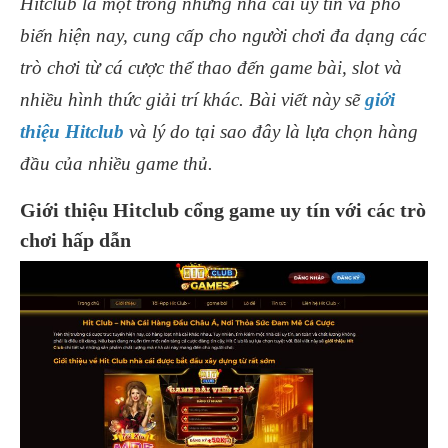
Hitclub là một trong những nhà cái uy tín và phổ
biến hiện nay, cung cấp cho người chơi đa dạng các
trò chơi từ cá cược thể thao đến game bài, slot và
nhiều hình thức giải trí khác. Bài viết này sẽ
giới
thiệu Hitclub
và lý do tại sao đây là lựa chọn hàng
đầu của nhiều game thủ.
Giới thiệu Hitclub cổng game uy tín với các trò
chơi hấp dẫn