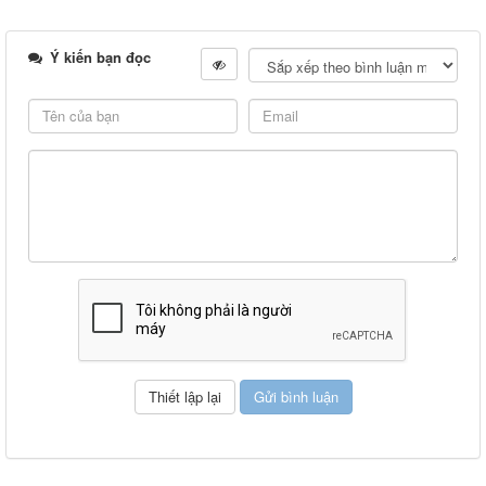
Ý kiến bạn đọc