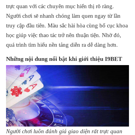
trực quan với các chuyên mục hiển thị rõ ràng.
Người chơi sẽ nhanh chóng làm quen ngay từ lần
truy cập đầu tiên. Màu sắc hài hòa cùng bố cục khoa
học giúp việc thao tác trở nên thuận tiện. Nhờ đó,
quá trình tìm hiểu nền tảng diễn ra dễ dàng hơn.
Những nội dung nổi bật khi giới thiệu I9BET
Người chơi luôn đánh giá giao diện rất trực quan