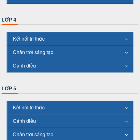
LỚP 4
Kết nối tri thức
Chân trời sáng tạo
Cánh diều
LỚP 5
Kết nối tri thức
Cánh diều
Chân trời sáng tạo