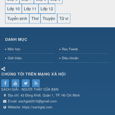
Lớp 10
Lớp 11
Lớp 12
Tuyển sinh
Thơ
Truyện
Tử vi
SHBET
⇔
78win
⇔
789BET
⇔
https://789betcom0.com/
⇔
https://hi88.baby/
⇔
https://fun88.social/
⇔
DANH MỤC
cái OPEN88
⇔
CM88
⇔
u888
⇔
nổ
hũ
⇔
https://gameb52a.club/
⇔
https://taixiuonl.com/
⇔
https:/
Môn học
Rss Feeds
bài
⇔
bóng đá trực tiếp
⇔
fly88
select
⇔
https://xocdiaonline.ae
⇔
https://cm88.dad/
⇔
789bet
Giới thiệu
Điều khoản
hũ
⇔
F168
⇔
https://f168.tech/
⇔
cm88
⇔
https://hitclub88.stud
bet.com/
⇔
https://shbetz.net/
⇔
789WIN
⇔
BJ88
⇔
12bet
⇔
h
CHÚNG TÔI TRÊN MẠNG XÃ HỘI
nha
cai
⇔
U888
⇔
https://b52club.pizza
⇔
https://frasimondo.com
https://hitclubvn.ch/
⇔
91 club
⇔
55 club
⇔
8xbet
⇔
Tài xỉu
SÁCH GIẢI - NGƯỜI THẦY CỦA BẠN
online
⇔
98win
⇔
https://hitclub.horse/
⇔
https://b52.clothing/
Địa chỉ:
43 Đồng Khởi, Quận 1, TP. Hồ Chí Minh
nhà cái
⇔
hitclub
⇔
tài xỉu
⇔
iWin
⇔
Trang cá độ bóng
Email:
sachgiai2015@gmail.com
đá
⇔
Kèo nhà
Website:
https://sachgiai.com
cái
⇔
https://xx88.vin/
⇔
bong88
⇔
nohu90
⇔
MM88
⇔
https:/
hũ
⇔
Tai