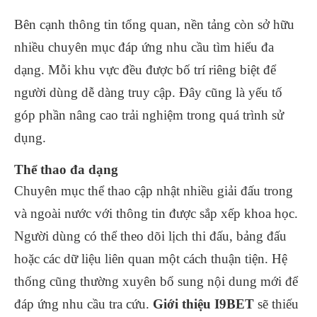
Bên cạnh thông tin tổng quan, nền tảng còn sở hữu
nhiều chuyên mục đáp ứng nhu cầu tìm hiểu đa
dạng. Mỗi khu vực đều được bố trí riêng biệt để
người dùng dễ dàng truy cập. Đây cũng là yếu tố
góp phần nâng cao trải nghiệm trong quá trình sử
dụng.
Thể thao đa dạng
Chuyên mục thể thao cập nhật nhiều giải đấu trong
và ngoài nước với thông tin được sắp xếp khoa học.
Người dùng có thể theo dõi lịch thi đấu, bảng đấu
hoặc các dữ liệu liên quan một cách thuận tiện. Hệ
thống cũng thường xuyên bổ sung nội dung mới để
đáp ứng nhu cầu tra cứu.
Giới thiệu I9BET
sẽ thiếu