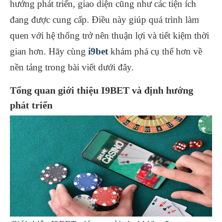
hướng phát triển, giao diện cũng như các tiện ích
đang được cung cấp. Điều này giúp quá trình làm
quen với hệ thống trở nên thuận lợi và tiết kiệm thời
gian hơn. Hãy cùng
i9bet
khám phá cụ thể hơn về
nền tảng trong bài viết dưới đây.
Tổng quan giới thiệu I9BET và định hướng
phát triển