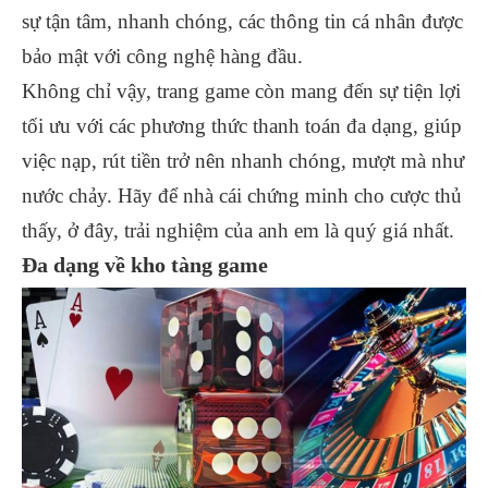
sự tận tâm, nhanh chóng, các thông tin cá nhân được
bảo mật với công nghệ hàng đầu.
Không chỉ vậy, trang game còn mang đến sự tiện lợi
tối ưu với các phương thức thanh toán đa dạng, giúp
việc nạp, rút tiền trở nên nhanh chóng, mượt mà như
nước chảy. Hãy để nhà cái chứng minh cho cược thủ
thấy, ở đây, trải nghiệm của anh em là quý giá nhất.
Đa dạng về kho tàng game