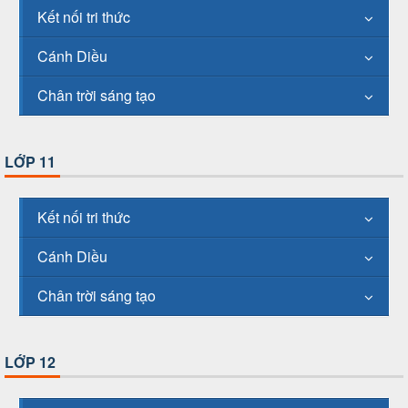
Kết nối tri thức
Cánh Diều
Chân trời sáng tạo
LỚP 11
Kết nối tri thức
Cánh Diều
Chân trời sáng tạo
LỚP 12