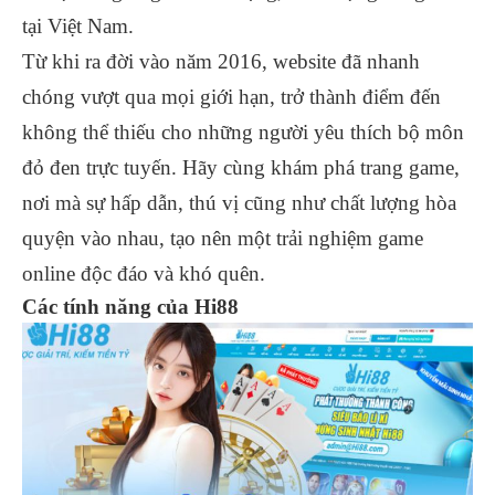
tại Việt Nam.
Từ khi ra đời vào năm 2016, website đã nhanh
chóng vượt qua mọi giới hạn, trở thành điểm đến
không thể thiếu cho những người yêu thích bộ môn
đỏ đen trực tuyến. Hãy cùng khám phá trang game,
nơi mà sự hấp dẫn, thú vị cũng như chất lượng hòa
quyện vào nhau, tạo nên một trải nghiệm game
online độc đáo và khó quên.
Các tính năng của Hi88