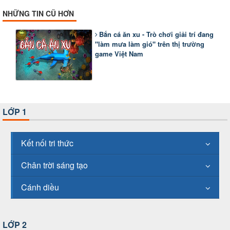
NHỮNG TIN CŨ HƠN
Bắn cá ăn xu - Trò chơi giải trí đang
"làm mưa làm gió" trên thị trường
game Việt Nam
LỚP 1
Kết nối tri thức
Chân trời sáng tạo
Cánh diều
LỚP 2