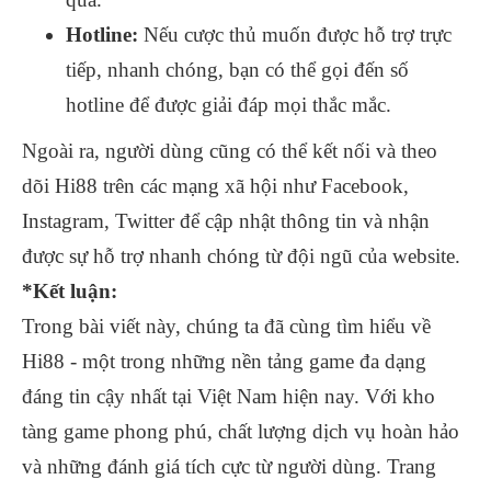
Hotline:
Nếu cược thủ muốn được hỗ trợ trực
tiếp, nhanh chóng, bạn có thể gọi đến số
hotline để được giải đáp mọi thắc mắc.
Ngoài ra, người dùng cũng có thể kết nối và theo
dõi Hi88 trên các mạng xã hội như Facebook,
Instagram, Twitter để cập nhật thông tin và nhận
được sự hỗ trợ nhanh chóng từ đội ngũ của website.
*Kết luận:
Trong bài viết này, chúng ta đã cùng tìm hiểu về
Hi88 - một trong những nền tảng game đa dạng
đáng tin cậy nhất tại Việt Nam hiện nay. Với kho
tàng game phong phú, chất lượng dịch vụ hoàn hảo
và những đánh giá tích cực từ người dùng. Trang