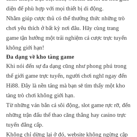
diện để phù hợp với mọi thiết bị di động.
Nhằm giúp cược thủ có thể thưởng thức những trò
chơi yêu thích ở bất kỳ nơi đâu. Hãy cùng trang
game tận hưởng một trải nghiệm cá cược trực tuyến
không giới hạn!
Đa dạng về kho tàng game
Khi nói đến sự đa dạng cũng như phong phú trong
thế giới game trực tuyến, người chơi nghĩ ngay đến
Hi88. Đây là nền tảng mà bạn sẽ tìm thấy một kho
tàng trò chơi không giới hạn.
Từ những ván bắn cá sôi động, slot game rực rỡ, đến
những trận đấu thể thao căng thẳng hay casino trực
tuyến đẳng cấp.
Không chỉ dừng lại ở đó, website không ngừng cập