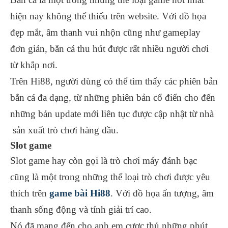
hiện nay không thể thiếu trên website. Với đồ họa
đẹp mắt, âm thanh vui nhộn cũng như gameplay
đơn giản, bắn cá thu hút được rất nhiều người chơi
từ khắp nơi.
Trên Hi88, người dùng có thể tìm thấy các phiên bản
bắn cá đa dạng, từ những phiên bản cổ điển cho đến
những bản update mới liên tục được cập nhật từ nhà
sản xuất trò chơi hàng đầu.
Slot game
Slot game hay còn gọi là trò chơi máy đánh bạc
cũng là một trong những thể loại trò chơi được yêu
thích trên
game bài Hi88
. Với đồ họa ấn tượng, âm
thanh sống động và tính giải trí cao.
Nó đã mang đến cho anh em cược thủ những phút