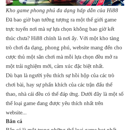
Kho game phong phú đa dạng hấp dẫn của Hi88
Đã bao giờ bạn tưởng tượng ra một thế giới game
trực tuyến nơi mà sự lựa chọn không bao giờ kết
thúc chưa? Hi88 chính là nơi ấy. Với một kho tàng
trò chơi đa dạng, phong phú, website mang đến cho
cược thủ một sân chơi mà mỗi lựa chọn đều mở ra
một trải nghiệm mới, cảm xúc đặc biệt nhất.
Dù bạn là người yêu thích sự hồi hộp của các trò
chơi bài, hay sự phấn khích của các trận đấu thể
thao, nhà cái đều có thể đáp ứng. Dưới đây là một số
thể loại game đang được yêu thích nhất trên
website...
Bắn cá
Bắn cá là một trong những thể loại game hot nhất