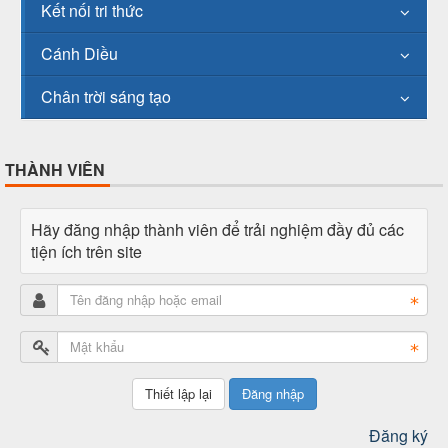
Kết nối tri thức
Cánh Diều
Chân trời sáng tạo
THÀNH VIÊN
Hãy đăng nhập thành viên để trải nghiệm đầy đủ các
tiện ích trên site
Đăng nhập
Đăng ký