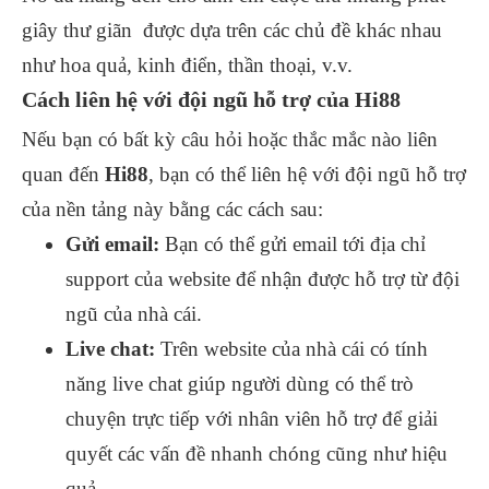
giây thư giãn được dựa trên các chủ đề khác nhau
như hoa quả, kinh điển, thần thoại, v.v.
Cách liên hệ với đội ngũ hỗ trợ của Hi88
Nếu bạn có bất kỳ câu hỏi hoặc thắc mắc nào liên
quan đến
Hi88
, bạn có thể liên hệ với đội ngũ hỗ trợ
của nền tảng này bằng các cách sau:
Gửi email:
Bạn có thể gửi email tới địa chỉ
support của website để nhận được hỗ trợ từ đội
ngũ của nhà cái.
Live chat:
Trên website của nhà cái có tính
năng live chat giúp người dùng có thể trò
chuyện trực tiếp với nhân viên hỗ trợ để giải
quyết các vấn đề nhanh chóng cũng như hiệu
quả.