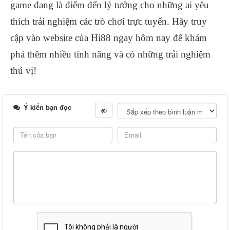
game đang là điểm đến lý tưởng cho những ai yêu
thích trải nghiệm các trò chơi trực tuyến. Hãy truy
cập vào website của Hi88 ngay hôm nay để khám
phá thêm nhiều tính năng và có những trải nghiệm
thú vị!
Ý kiến bạn đọc