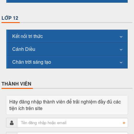
LỚP 12
Kết nối tri thức
Cánh Diều
Chân trời sáng tạo
THÀNH VIÊN
Hãy đăng nhập thành viên để trải nghiệm đầy đủ các
tiện ích trên site