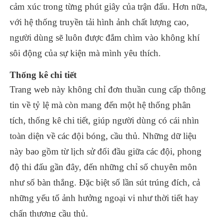
cảm xúc trong từng phút giây của trận đấu. Hơn nữa,
với hệ thống truyền tải hình ảnh chất lượng cao,
người dùng sẽ luôn được đắm chìm vào không khí
sôi động của sự kiện mà mình yêu thích.
Thống kê chi tiết
Trang web này không chỉ đơn thuần cung cấp thông
tin về tỷ lệ mà còn mang đến một hệ thống phân
tích, thống kê chi tiết, giúp người dùng có cái nhìn
toàn diện về các đội bóng, cầu thủ. Những dữ liệu
này bao gồm từ lịch sử đối đầu giữa các đội, phong
độ thi đấu gần đây, đến những chỉ số chuyên môn
như số bàn thắng. Đặc biệt số lần sút trúng đích, cả
những yếu tố ảnh hưởng ngoại vi như thời tiết hay
chấn thương cầu thủ.