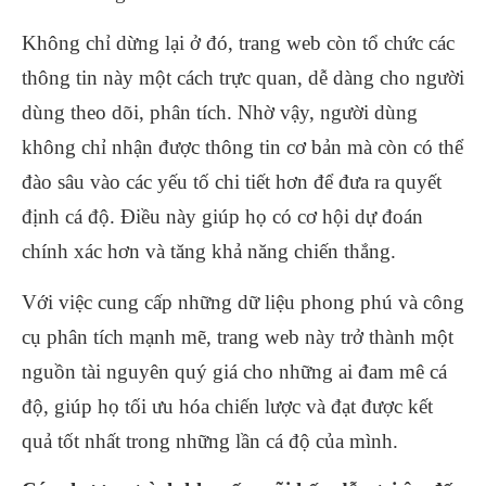
Không chỉ dừng lại ở đó, trang web còn tổ chức các
thông tin này một cách trực quan, dễ dàng cho người
dùng theo dõi, phân tích. Nhờ vậy, người dùng
không chỉ nhận được thông tin cơ bản mà còn có thể
đào sâu vào các yếu tố chi tiết hơn để đưa ra quyết
định cá độ. Điều này giúp họ có cơ hội dự đoán
chính xác hơn và tăng khả năng chiến thắng.
Với việc cung cấp những dữ liệu phong phú và công
cụ phân tích mạnh mẽ, trang web này trở thành một
nguồn tài nguyên quý giá cho những ai đam mê cá
độ, giúp họ tối ưu hóa chiến lược và đạt được kết
quả tốt nhất trong những lần cá độ của mình.