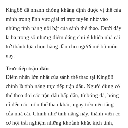
King88 đã nhanh chóng khẳng định được vị thế của
mình trong lĩnh vực giải trí trực tuyến nhờ vào
những tính năng nổi bật của sảnh thể thao. Dưới đây
là ba trong số những điểm đáng chú ý khiến nhà cái
trở thành lựa chọn hàng đầu cho người mê bộ môn
này.
Trực tiếp trận đấu
Điểm nhấn lớn nhất của sảnh thể thao tại King88
chính là tính năng trực tiếp trận đấu. Người dùng có
thể theo dõi các trận đấu hấp dẫn, từ bóng đá, bóng
rổ đến các môn thể thao khác, ngay trên nền tảng
của nhà cái. Chính nhờ tính năng này, thành viên có
cơ hội trải nghiệm những khoảnh khắc kịch tính,