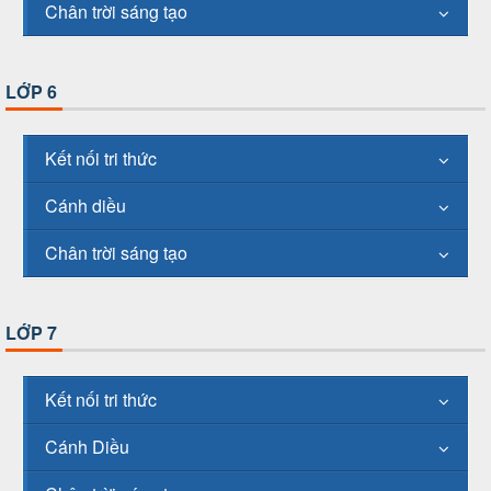
Chân trời sáng tạo
LỚP 6
Kết nối tri thức
Cánh diều
Chân trời sáng tạo
LỚP 7
Kết nối tri thức
Cánh Diều