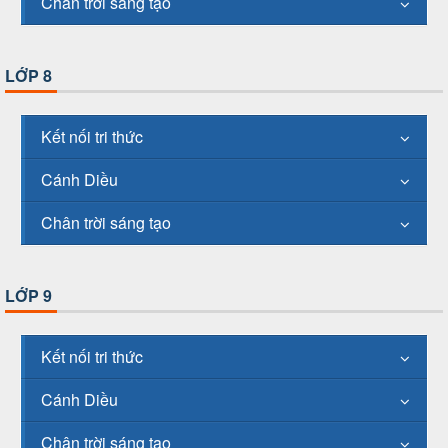
Chân trời sáng tạo
LỚP 8
Kết nối tri thức
Cánh Diều
Chân trời sáng tạo
LỚP 9
Kết nối tri thức
Cánh Diều
Chân trời sáng tạo