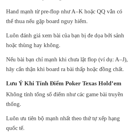
Hand mạnh từ pre-flop như A–K hoặc QQ vẫn có
thể thua nếu gặp board nguy hiểm.
Luôn đánh giá xem bài của bạn bị đe dọa bởi sảnh
hoặc thùng hay không.
Nếu bài bạn chỉ mạnh khi chưa lật flop (ví dụ: A–J),
hãy cẩn thận khi board ra bài thấp hoặc đồng chất.
Lưu Ý Khi Tính Điểm Poker Texas Hold’em
Không tính tổng số điểm như các game bài truyền
thống.
Luôn ưu tiên bộ mạnh nhất theo thứ tự xếp hạng
quốc tế.