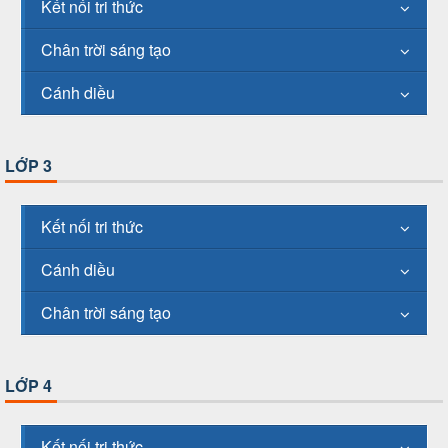
Kết nối tri thức
Chân trời sáng tạo
Cánh diều
LỚP 3
Kết nối tri thức
Cánh diều
Chân trời sáng tạo
LỚP 4
Kết nối tri thức