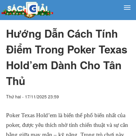
Hướng Dẫn Cách Tính
Điểm Trong Poker Texas
Hold’em Dành Cho Tân
Thủ
Thứ hai - 17/11/2025 23:59
Poker Texas Hold’em là biến thể phổ biến nhất của
poker, được yêu thích nhờ tính chiến thuật và sự cân
bằng giữa may mắn – kỹ năng. Trong trò chơi này,