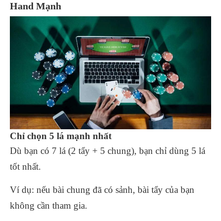
Hand Mạnh
Chỉ chọn 5 lá mạnh nhất
Dù bạn có 7 lá (2 tẩy + 5 chung), bạn chỉ dùng 5 lá
tốt nhất.
Ví dụ: nếu bài chung đã có sảnh, bài tẩy của bạn
không cần tham gia.