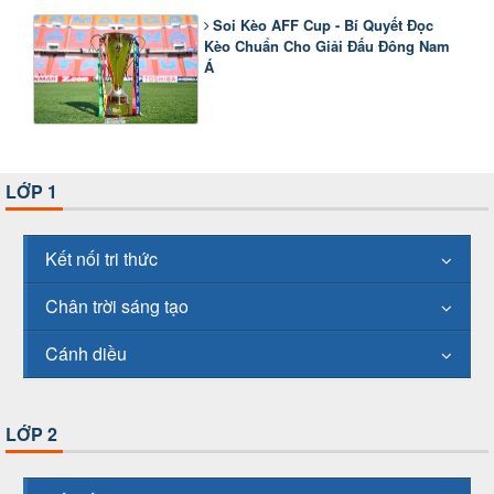
Soi Kèo AFF Cup - Bí Quyết Đọc
Kèo Chuẩn Cho Giải Đấu Đông Nam
Á
LỚP 1
Kết nối tri thức
Chân trời sáng tạo
Cánh diều
LỚP 2