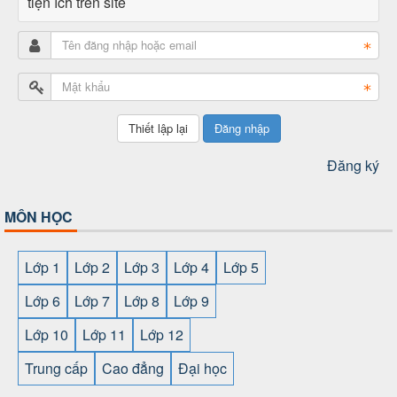
tiện ích trên site
Đăng nhập
Đăng ký
MÔN HỌC
Lớp 1
Lớp 2
Lớp 3
Lớp 4
Lớp 5
Lớp 6
Lớp 7
Lớp 8
Lớp 9
Lớp 10
Lớp 11
Lớp 12
Trung cấp
Cao đẳng
Đại học