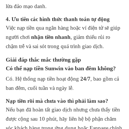
lừa đảo mạo danh.
4. Ưu tiên các hình thức thanh toán tự động
Việc nạp tiền qua ngân hàng hoặc ví điện tử sẽ giúp
người chơi
nhận tiền nhanh
, giảm thiểu rủi ro
chậm trễ và sai sót trong quá trình giao dịch.
Giải đáp thắc mắc thường gặp
Có thể nạp tiền Sunwin vào ban đêm không?
Có. Hệ thống nạp tiền hoạt động
24/7
, bao gồm cả
ban đêm, cuối tuần và ngày lễ.
Nạp tiền rồi mà chưa vào thì phải làm sao?
Nếu bạn đã hoàn tất giao dịch nhưng chưa thấy tiền
được cộng sau 10 phút, hãy liên hệ bộ phận chăm
sóc khách hàng trong ứng dụng hoặc Fanpage chính