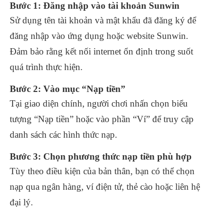
Bước 1: Đăng nhập vào tài khoản Sunwin
Sử dụng tên tài khoản và mật khẩu đã đăng ký để
đăng nhập vào ứng dụng hoặc website Sunwin.
Đảm bảo rằng kết nối internet ổn định trong suốt
quá trình thực hiện.
Bước 2: Vào mục “Nạp tiền”
Tại giao diện chính, người chơi nhấn chọn biểu
tượng “Nạp tiền” hoặc vào phần “Ví” để truy cập
danh sách các hình thức nạp.
Bước 3: Chọn phương thức nạp tiền phù hợp
Tùy theo điều kiện của bản thân, bạn có thể chọn
nạp qua ngân hàng, ví điện tử, thẻ cào hoặc liên hệ
đại lý.