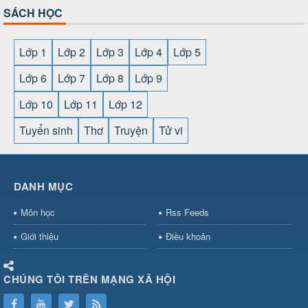
SÁCH HỌC
Lớp 1
Lớp 2
Lớp 3
Lớp 4
Lớp 5
Lớp 6
Lớp 7
Lớp 8
Lớp 9
Lớp 10
Lớp 11
Lớp 12
Tuyển sinh
Thơ
Truyện
Tử vi
SHBET
⇔
789BET
⇔
https://789betcom0.com/
⇔
https://hi88.baby/
⇔
https://fun88.social/
⇔
DANH MỤC
cái OPEN88
⇔
CM88
⇔
u888
⇔
nổ
hũ
⇔
https://gameb52a.club/
⇔
https://new88.biz/
⇔
https://ne
Môn học
Rss Feeds
bài
⇔
bóng đá trực tiếp
⇔
fly88
select
⇔
https://xocdiaonline.ae
⇔
https://cm88.dad/
⇔
789bet
Giới thiệu
Điều khoản
hũ
⇔
F168
⇔
https://f168.tech/
⇔
cm88
⇔
https://hitclub88.stud
bet.com/
⇔
https://shbetz.net/
⇔
789WIN
⇔
BJ88
⇔
12bet
⇔
h
CHÚNG TÔI TRÊN MẠNG XÃ HỘI
nha
cai
⇔
U888
⇔
https://b52club.pizza
⇔
https://frasimondo.com