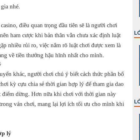
 gia nhé.
casino, điều quan trọng đầu tiên sẽ là người chơi
LỚ
g nên ham cược khi bản thân vẫn chưa xác định luật
ặp nhiều rủi ro, việc nắm rõ luật chơi được xem là
ang về tiền thưởng hậu hĩnh nhất cho mình.
́
yến khác, người chơi chú ý biết cách thức phân bổ
hơi kỳ cựu chia sẻ thời gian hợp lý để tham gia dao
ết điểm dừng. Hơn nữa khi chơi với thời gian này
LỚ
 trong ván chơi, mang lại lợi ích tối ưu cho mình khi
p lý