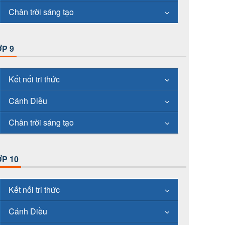
Chân trời sáng tạo
P 9
Kết nối tri thức
Cánh Diều
Chân trời sáng tạo
P 10
Kết nối tri thức
Cánh Diều