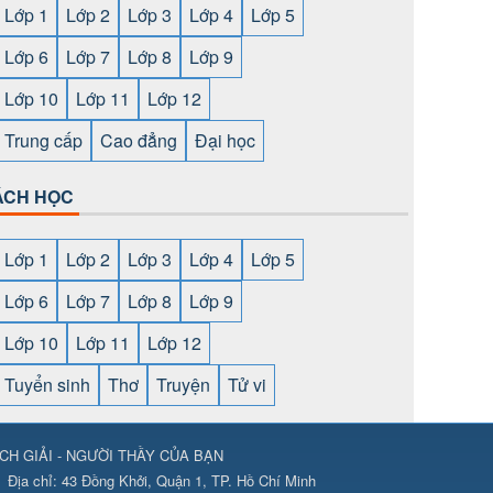
Lớp 1
Lớp 2
Lớp 3
Lớp 4
Lớp 5
Lớp 6
Lớp 7
Lớp 8
Lớp 9
Lớp 10
Lớp 11
Lớp 12
Trung cấp
Cao đẳng
Đại học
ÁCH HỌC
Lớp 1
Lớp 2
Lớp 3
Lớp 4
Lớp 5
Lớp 6
Lớp 7
Lớp 8
Lớp 9
Lớp 10
Lớp 11
Lớp 12
Tuyển sinh
Thơ
Truyện
Tử vi
CH GIẢI - NGƯỜI THẦY CỦA BẠN
ps://789club24.com/
⇔
https://bomwin.tech/
⇔
https://789club24.com/
Địa chỉ:
43 Đồng Khởi, Quận 1, TP. Hồ Chí Minh