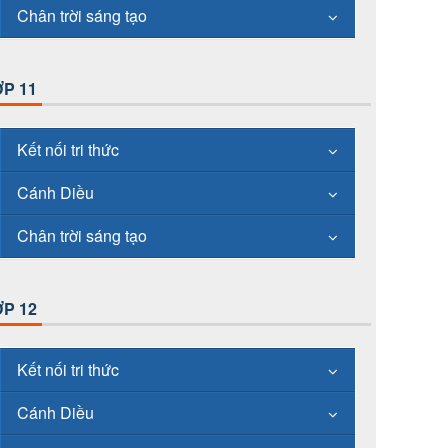
Chân trời sáng tạo
P 11
Kết nối tri thức
Cánh Diều
Chân trời sáng tạo
P 12
Kết nối tri thức
Cánh Diều