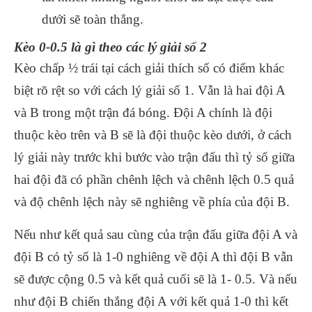
dưới sẽ toàn thắng.
Kèo 0-0.5 là gì theo các lý giải số 2
Kèo chấp ½ trái tại cách giải thích số có điểm khác
biệt rõ rệt so với cách lý giải số 1. Vẫn là hai đội A
và B trong một trận đá bóng. Đội A chính là đội
thuộc kèo trên và B sẽ là đội thuộc kèo dưới, ở cách
lý giải này trước khi bước vào trận đấu thì tỷ số giữa
hai đội đã có phần chênh lệch và chênh lệch 0.5 quả
và độ chênh lệch này sẽ nghiêng về phía của đội B.
Nếu như kết quả sau cùng của trận đấu giữa đội A và
đội B có tỷ số là 1-0 nghiêng về đội A thì đội B vẫn
sẽ được cộng 0.5 và kết quả cuối sẽ là 1- 0.5. Và nếu
như đội B chiến thắng đội A với kết quả 1-0 thì kết