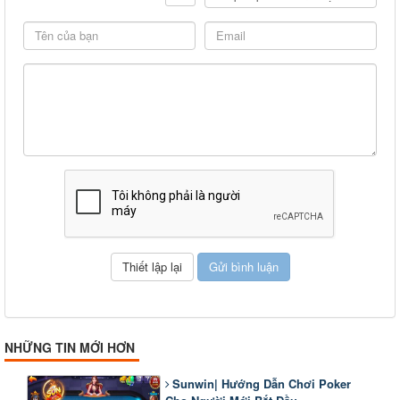
NHỮNG TIN MỚI HƠN
Sunwin| Hướng Dẫn Chơi Poker