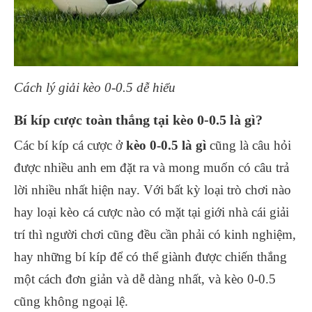
Cách lý giải kèo 0-0.5 dễ hiểu
Bí kíp cược toàn thắng tại kèo 0-0.5 là gì?
Các bí kíp cá cược ở
kèo 0-0.5 là gì
cũng là câu hỏi
được nhiều anh em đặt ra và mong muốn có câu trả
lời nhiều nhất hiện nay. Với bất kỳ loại trò chơi nào
hay loại kèo cá cược nào có mặt tại giới nhà cái giải
trí thì người chơi cũng đều cần phải có kinh nghiệm,
hay những bí kíp để có thể giành được chiến thắng
một cách đơn giản và dễ dàng nhất, và kèo 0-0.5
cũng không ngoại lệ.