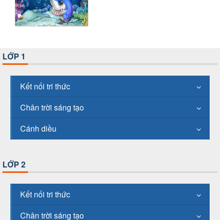
LỚP 1
Kết nối tri thức
Chân trời sáng tạo
Cánh diều
LỚP 2
Kết nối tri thức
Chân trời sáng tạo