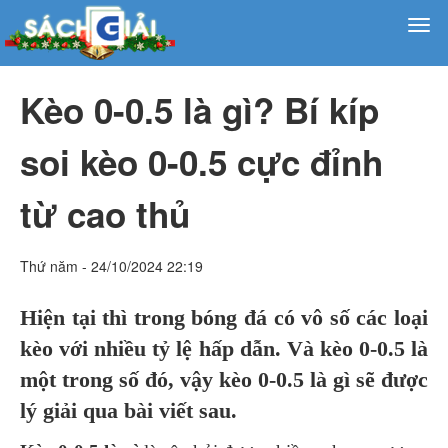
Kèo 0-0.5 là gì? Bí kíp
soi kèo 0-0.5 cực đỉnh
từ cao thủ
Thứ năm - 24/10/2024 22:19
Hiện tại thì trong bóng đá có vô số các loại
kèo với nhiều tỷ lệ hấp dẫn. Và kèo 0-0.5 là
một trong số đó, vậy kèo 0-0.5 là gì sẽ được
lý giải qua bài viết sau.