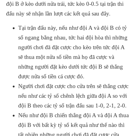
đội B ở kèo dưới nửa trái, tức kèo 0-0.5 tại trận thi
đấu này sẽ nhận lần lượt các kết quả sau đây.
Tại trận đấu này, nếu như đội A và đội B có tỷ
số ngang bằng nhau, tức hai đội hòa thì những
người chơi đã đặt cược cho kèo trên tức đội A
sẽ thua một nửa số tiền mà họ đã cược và
những người đặt kèo dưới tức đội B sẽ thắng
được nửa số tiền cá cược đó.
Người chơi đặt cược cho cửa trên sẽ thắng cược
nếu như các tỷ số chênh lệch giữa đội A so với
đội B theo các tỷ số trận đấu sau 1-0, 2-1, 2-0.
Nếu như đội B chiến thắng đội A và đội A thua
đội B với bất kỳ tỷ số kết quả như thế nào thì
tất nhiên những người chơi đã đặt cược cửa