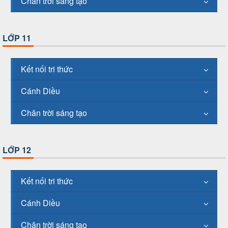
Chân trời sáng tạo
LỚP 11
Kết nối tri thức
Cánh Diều
Chân trời sáng tạo
LỚP 12
Kết nối tri thức
Cánh Diều
Chân trời sáng tạo