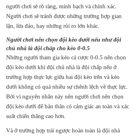
người chơi sẽ rõ ràng, minh bạch và chính xác.
Người chơi sẽ tránh được những trường hợp gian
lận, lừa đảo, hay những rủi ro lớn khác.
Người chơi nên chọn đội kèo dưới nếu như đội
chủ nhà là đội chấp cho kèo 0-0.5
Những người tham gia kèo cá cược 0-0.5 nên chọn
đội kèo dưới khi đội chủ nhà là đội chấp nếu ở
trường hợp thực lực giữa hai đội kèo trên và kèo
dưới không có quá nhiều sự chênh lệch về thực lực.
Bời vì nguyên nhân này nên người chơi nên chọn
đội kèo dưới để bản thân có cảm giác an toàn và xác
suất chiến thắng cao hơn.
Và ở trường hợp trái ngược hoàn toàn là đội nhà