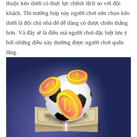
thuộc kèo dưới có thực lực chênh lệch so với đội
khách. Thì trường hợp này người chơi nên chọn kèo
dưới là đội chủ nhà để dễ dàng có được chiến thắng
hơn. Và đây sẽ là điều mà người chơi đặc biệt lưu ý
bởi những điều này thường được người chơi quên
lãng.