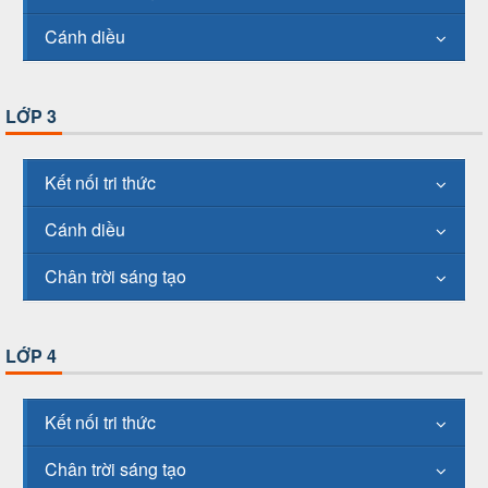
Cánh diều
LỚP 3
Kết nối tri thức
Cánh diều
Chân trời sáng tạo
LỚP 4
Kết nối tri thức
Chân trời sáng tạo