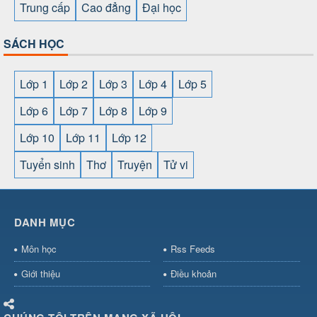
Trung cấp
Cao đẳng
Đại học
SÁCH HỌC
Lớp 1
Lớp 2
Lớp 3
Lớp 4
Lớp 5
Lớp 6
Lớp 7
Lớp 8
Lớp 9
Lớp 10
Lớp 11
Lớp 12
Tuyển sinh
Thơ
Truyện
Tử vi
SHBET
⇔
78win
⇔
789BET
⇔
https://789betcom0.com/
⇔
https://hi88.baby/
⇔
https://fun88.social/
⇔
DANH MỤC
cái OPEN88
⇔
CM88
⇔
u888
⇔
nổ
hũ
⇔
https://gameb52a.club/
⇔
https://taixiuonl.com/
⇔
https:/
Môn học
Rss Feeds
bài
⇔
bóng đá trực tiếp
⇔
fly88
select
⇔
https://xocdiaonline.ae
⇔
https://cm88.dad/
⇔
789bet
Giới thiệu
Điều khoản
hũ
⇔
F168
⇔
https://f168.tech/
⇔
cm88
⇔
https://hitclub88.stud
bet.com/
⇔
https://shbetz.net/
⇔
789WIN
⇔
BJ88
⇔
12bet
⇔
h