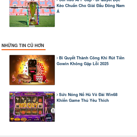
Kèo Chuẩn Cho Giải Đấu Đông Nam
Á
NHỮNG TIN CŨ HƠN
Bí Quyết Thành Công Khi Rút Tiền
Gowin Không Gặp Lỗi 2025
Sức Nóng Nổ Hũ Võ Đài Win68
Khiến Game Thủ Yêu Thích