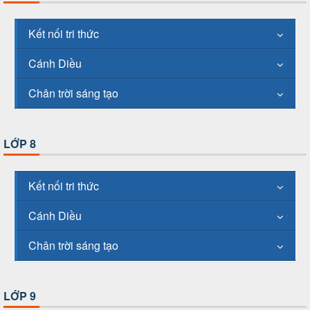
Kết nối tri thức
Cánh Diều
Chân trời sáng tạo
LỚP 8
Kết nối tri thức
Cánh Diều
Chân trời sáng tạo
LỚP 9