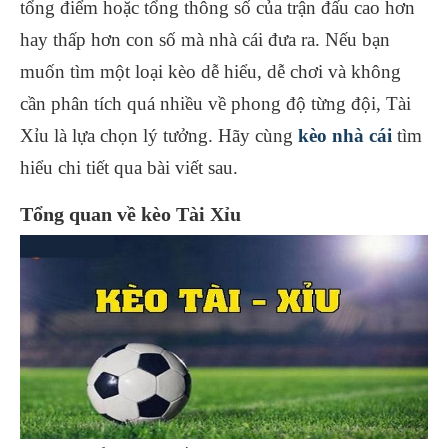
tổng điểm hoặc tổng thông số của trận đấu cao hơn
hay thấp hơn con số mà nhà cái đưa ra. Nếu bạn
muốn tìm một loại kèo dễ hiểu, dễ chơi và không
cần phân tích quá nhiều về phong độ từng đội, Tài
Xỉu là lựa chọn lý tưởng. Hãy cùng
kèo nhà cái
tìm
hiểu chi tiết qua bài viết sau.
Tổng quan về kèo Tài Xỉu