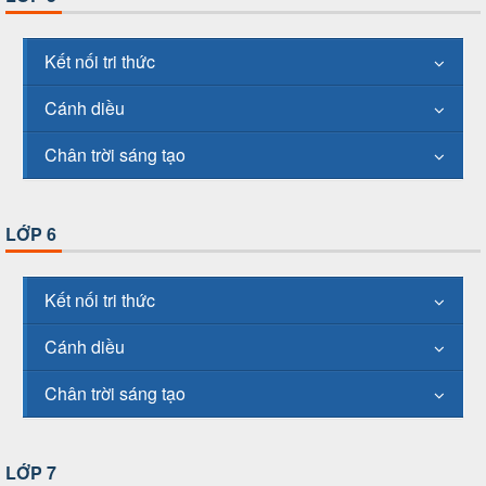
Kết nối tri thức
Cánh diều
Chân trời sáng tạo
LỚP 6
Kết nối tri thức
Cánh diều
Chân trời sáng tạo
LỚP 7