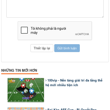
NHỮNG TIN MỚI HƠN
100vip - Nền tảng giải trí đa tầng thế
hệ mới nhiều tiện ích
Soi Kèo AFF Cup - Bí Quyết Đọc