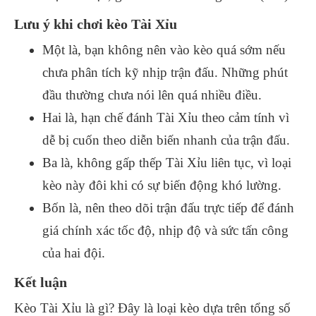
Lưu ý khi chơi kèo Tài Xỉu
Một là, bạn không nên vào kèo quá sớm nếu
chưa phân tích kỹ nhịp trận đấu. Những phút
đầu thường chưa nói lên quá nhiều điều.
Hai là, hạn chế đánh Tài Xỉu theo cảm tính vì
dễ bị cuốn theo diễn biến nhanh của trận đấu.
Ba là, không gấp thếp Tài Xỉu liên tục, vì loại
kèo này đôi khi có sự biến động khó lường.
Bốn là, nên theo dõi trận đấu trực tiếp để đánh
giá chính xác tốc độ, nhịp độ và sức tấn công
của hai đội.
Kết luận
Kèo Tài Xỉu là gì? Đây là loại kèo dựa trên tổng số