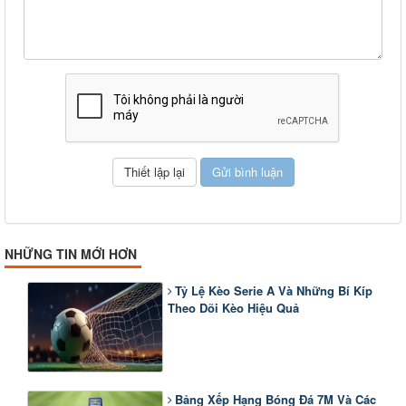
NHỮNG TIN MỚI HƠN
Tỷ Lệ Kèo Serie A Và Những Bí Kíp
Theo Dõi Kèo Hiệu Quả
Bảng Xếp Hạng Bóng Đá 7M Và Các