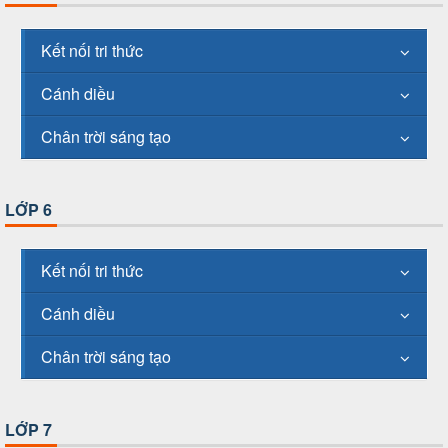
Kết nối tri thức
Cánh diều
Chân trời sáng tạo
LỚP 6
Kết nối tri thức
Cánh diều
Chân trời sáng tạo
LỚP 7