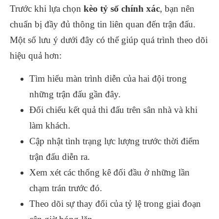
Trước khi lựa chọn
kèo tỷ số chính xác
, bạn nên
chuẩn bị đầy đủ thông tin liên quan đến trận đấu.
Một số lưu ý dưới đây có thể giúp quá trình theo dõi
hiệu quả hơn:
Tìm hiểu màn trình diễn của hai đội trong
những trận đấu gần đây.
Đối chiếu kết quả thi đấu trên sân nhà và khi
làm khách.
Cập nhật tình trạng lực lượng trước thời điểm
trận đấu diễn ra.
Xem xét các thống kê đối đầu ở những lần
chạm trán trước đó.
Theo dõi sự thay đổi của tỷ lệ trong giai đoạn