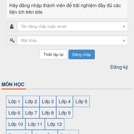
Hãy đăng nhập thành viên để trải nghiệm đầy đủ các
tiện ích trên site
Đăng nhập
Đăng ký
MÔN HỌC
Lớp 1
Lớp 2
Lớp 3
Lớp 4
Lớp 5
Lớp 6
Lớp 7
Lớp 8
Lớp 9
Lớp 10
Lớp 11
Lớp 12