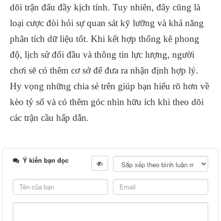
dõi trận đấu đầy kịch tính. Tuy nhiên, đây cũng là
loại cược đòi hỏi sự quan sát kỹ lưỡng và khả năng
phân tích dữ liệu tốt. Khi kết hợp thống kê phong
độ, lịch sử đối đầu và thông tin lực lượng, người
chơi sẽ có thêm cơ sở để đưa ra nhận định hợp lý.
Hy vọng những chia sẻ trên giúp bạn hiểu rõ hơn về
kèo tỷ số và có thêm góc nhìn hữu ích khi theo dõi
các trận cầu hấp dẫn.
Ý kiến bạn đọc