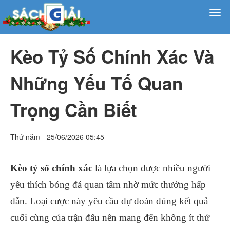
Kèo Tỷ Số Chính Xác Và
Những Yếu Tố Quan
Trọng Cần Biết
Thứ năm - 25/06/2026 05:45
Kèo tỷ số chính xác
là lựa chọn được nhiều người
yêu thích bóng đá quan tâm nhờ mức thưởng hấp
dẫn. Loại cược này yêu cầu dự đoán đúng kết quả
cuối cùng của trận đấu nên mang đến không ít thử