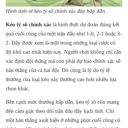
Hình ảnh về kèo tỷ số chính xác đầy hấp dẫn
Kèo tỷ số chính xác
là hình thức dự đoán đúng kết
quả cuối cùng của một trận đấu như 1-0, 2-1 hoặc 3-
2. Đây được xem là một trong những loại cược có
độ khó cao nhất hiện nay. Người chơi không chỉ cần
xác định đội thắng mà còn phải dự báo chính xác số
bàn thắng của cả hai đội. Đó cũng là lý do tỷ lệ
thưởng của loại kèo này thường cao hơn nhiều lựa
chọn khác.
Bên cạnh mức thưởng hấp dẫn, kèo tỷ số còn mang
đến cảm giác theo dõi trận đấu đầy kịch tính. Chỉ
một bàn thắng xuất hiện ở những phút cuối cũng có