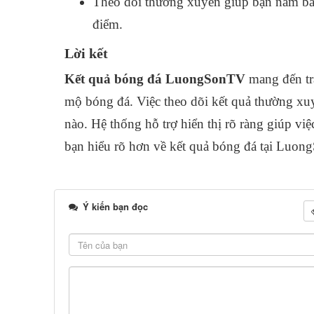
Theo dõi thường xuyên giúp bạn nắm bắt 
điểm.
Lời kết
Kết quả bóng đá LuongSonTV
mang đến trả
mộ bóng đá. Việc theo dõi kết quả thường xu
nào. Hệ thống hỗ trợ hiển thị rõ ràng giúp việ
bạn hiểu rõ hơn về kết quả bóng đá tại Luo
Ý kiến bạn đọc