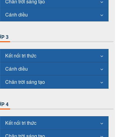
Chân trời sáng tạo
Cánh diều
P 3
Kết nối tri thức
Cánh diều
Chân trời sáng tạo
P 4
Kết nối tri thức
Chân trời sáng tạo