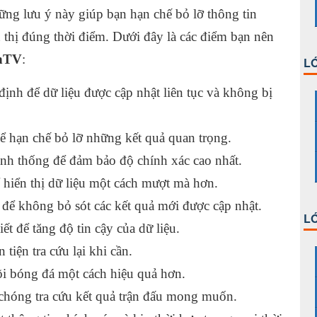
ng lưu ý này giúp bạn hạn chế bỏ lỡ thông tin
 thị đúng thời điểm. Dưới đây là các điểm bạn nên
onTV
:
LỚ
ịnh để dữ liệu được cập nhật liên tục và không bị
ể hạn chế bỏ lỡ những kết quả quan trọng.
ính thống để đảm bảo độ chính xác cao nhất.
 hiển thị dữ liệu một cách mượt mà hơn.
 để không bỏ sót các kết quả mới được cập nhật.
LỚ
ết để tăng độ tin cậy của dữ liệu.
tiện tra cứu lại khi cần.
dõi bóng đá một cách hiệu quả hơn.
chóng tra cứu kết quả trận đấu mong muốn.