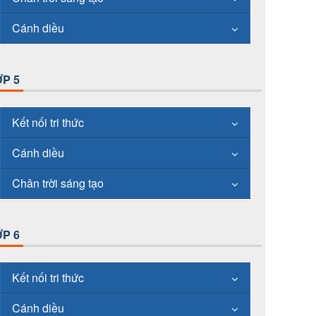
Cánh diều
P 5
Kết nối tri thức
Cánh diều
Chân trời sáng tạo
P 6
Kết nối tri thức
Cánh diều