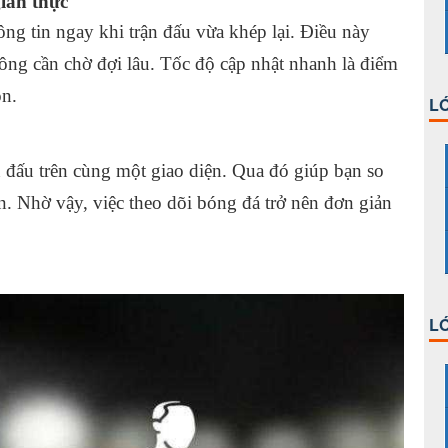
gian thực
ng tin ngay khi trận đấu vừa khép lại. Điều này
ng cần chờ đợi lâu. Tốc độ cập nhật nhanh là điểm
ọn.
LỚ
 đấu trên cùng một giao diện. Qua đó giúp bạn so
an. Nhờ vậy, việc theo dõi bóng đá trở nên đơn giản
LỚ