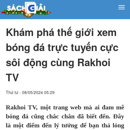
Khám phá thế giới xem
bóng đá trực tuyến cực
sôi động cùng Rakhoi
TV
Thứ tư - 08/05/2024 05:29
Rakhoi TV, một trang web mà ai đam mê
bóng đá cũng chắc chắn đã biết đến. Đây
là một điểm đến lý tưởng để bạn thả lỏng