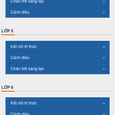
Chân trời sáng tạo
Cánh diều
LỚP 5
Kết nối tri thức
Cánh diều
Chân trời sáng tạo
LỚP 6
Kết nối tri thức
Cánh diều