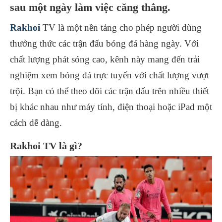
sau một ngày làm việc căng thẳng.
Rakhoi
TV là một nền tảng cho phép người dùng
thưởng thức các trận đấu bóng đá hàng ngày. Với
chất lượng phát sóng cao, kênh này mang đến trải
nghiệm xem bóng đá trực tuyến với chất lượng vượt
trội. Bạn có thể theo dõi các trận đấu trên nhiều thiết
bị khác nhau như máy tính, điện thoại hoặc iPad một
cách dễ dàng.
Rakhoi TV là gì?