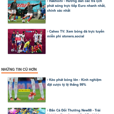
Rakhoitv - Hướng dẫn các tra lịch
phát sóng trực tiếp Euro nhanh nhất,
chính xác nhất
Caheo TV: Xem bóng đá trực tuyến
miễn phí stoners.social
NHỮNG TIN CŨ HƠN
Kèo phát bóng lên - Kinh nghiệm
đặt cược tỷ lệ thắng 99%
Bắn Cá Đổi Thưởng New88 - Trải