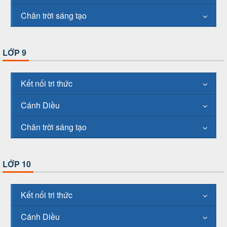
Chân trời sáng tạo
LỚP 9
Kết nối tri thức
Cánh Diều
Chân trời sáng tạo
LỚP 10
Kết nối tri thức
Cánh Diều