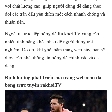
với chất lượng cao, giúp người dùng dễ dàng theo
dõi các trận đấu yêu thích một cách nhanh chóng và
thuận tiện.
Ngoài ra, trực tiếp bóng đá Ra khơi TV cung cấp
nhiều tính năng khác nhau để người dùng trải
nghiệm. Do đó, khi ghé thăm trang web này, bạn sẽ
được cập nhật thông tin bóng đá chính xác và đa
dạng.
Định hướng phát triển của trang web xem đá
bóng trực tuyến rakhoiTV