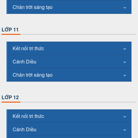
Chân trời sáng tạo
LỚP 11
Kết nối tri thức
Cánh Diều
Chân trời sáng tạo
LỚP 12
Kết nối tri thức
Cánh Diều