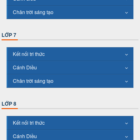
Chân trời sáng tạo
LỚP 7
Kết nối tri thức
Cánh Diều
Chân trời sáng tạo
LỚP 8
Kết nối tri thức
Cánh Diều