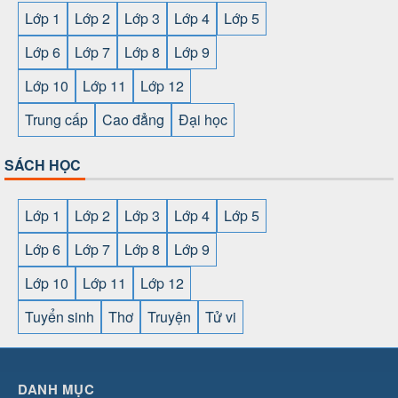
Lớp 1
Lớp 2
Lớp 3
Lớp 4
Lớp 5
Lớp 6
Lớp 7
Lớp 8
Lớp 9
Lớp 10
Lớp 11
Lớp 12
Trung cấp
Cao đẳng
Đại học
SÁCH HỌC
Lớp 1
Lớp 2
Lớp 3
Lớp 4
Lớp 5
Lớp 6
Lớp 7
Lớp 8
Lớp 9
Lớp 10
Lớp 11
Lớp 12
Tuyển sinh
Thơ
Truyện
Tử vi
SHBET
⇔
789BET
⇔
https://789betcom0.com/
⇔
https://hi88.baby/
⇔
https://fun88.social/
⇔
DANH MỤC
cái OPEN88
⇔
CM88
⇔
u888
⇔
nổ