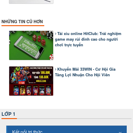
NHỮNG TIN CŨ HƠN
Tài xỉu online HitClub: Trải nghiệm
game may rủi đỉnh cao cho người
chơi trực tuyến
Khuyến Mãi 33WIN - Cơ Hội Gia
Tăng Lợi Nhuận Cho Hội Viên
LỚP 1
Kết nối tri thức