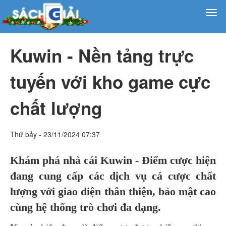
Kuwin - Nền tảng trực
tuyến với kho game cực
chất lượng
Thứ bảy - 23/11/2024 07:37
Khám phá nhà cái Kuwin - Điểm cược hiện
đang cung cấp các dịch vụ cá cược chất
lượng với giao diện thân thiện, bảo mật cao
cùng hệ thống trò chơi đa dạng.