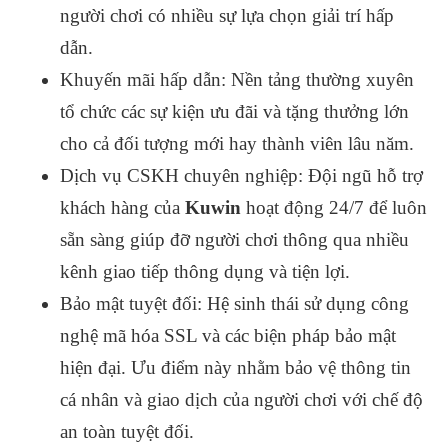
người chơi có nhiều sự lựa chọn giải trí hấp
dẫn.
Khuyến mãi hấp dẫn: Nền tảng thường xuyên
tổ chức các sự kiện ưu đãi và tặng thưởng lớn
cho cả đối tượng mới hay thành viên lâu năm.
Dịch vụ CSKH chuyên nghiệp: Đội ngũ hỗ trợ
khách hàng của
Kuwin
hoạt động 24/7 để luôn
sẵn sàng giúp đỡ người chơi thông qua nhiều
kênh giao tiếp thông dụng và tiện lợi.
Bảo mật tuyệt đối: Hệ sinh thái sử dụng công
nghệ mã hóa SSL và các biện pháp bảo mật
hiện đại. Ưu điểm này nhằm bảo vệ thông tin
cá nhân và giao dịch của người chơi với chế độ
an toàn tuyệt đối.