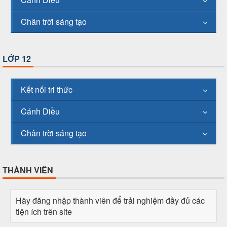
Chân trời sáng tạo
LỚP 12
Kết nối tri thức
Cánh Diều
Chân trời sáng tạo
THÀNH VIÊN
Hãy đăng nhập thành viên để trải nghiệm đầy đủ các
tiện ích trên site