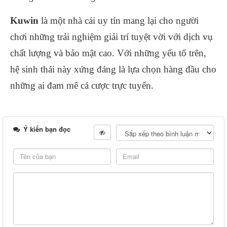
Kuwin
là một nhà cái uy tín mang lại cho người
chơi những trải nghiệm giải trí tuyệt vời với dịch vụ
chất lượng và bảo mật cao. Với những yếu tố trên,
hệ sinh thái này xứng đáng là lựa chọn hàng đầu cho
những ai đam mê cá cược trực tuyến.
Ý kiến bạn đọc