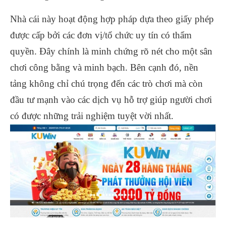
Nhà cái này hoạt động hợp pháp dựa theo giấy phép
được cấp bởi các đơn vị/tổ chức uy tín có thẩm
quyền. Đây chính là minh chứng rõ nét cho một sân
chơi công bằng và minh bạch. Bên cạnh đó, nền
tảng không chỉ chú trọng đến các trò chơi mà còn
đầu tư mạnh vào các dịch vụ hỗ trợ giúp người chơi
có được những trải nghiệm tuyệt vời nhất.