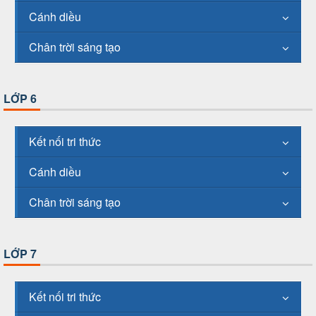
Cánh diều
Chân trời sáng tạo
LỚP 6
Kết nối tri thức
Cánh diều
Chân trời sáng tạo
LỚP 7
Kết nối tri thức