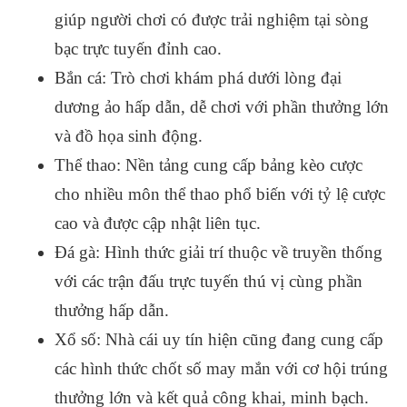
giúp người chơi có được trải nghiệm tại sòng
bạc trực tuyến đỉnh cao.
Bắn cá: Trò chơi khám phá dưới lòng đại
dương ảo hấp dẫn, dễ chơi với phần thưởng lớn
và đồ họa sinh động.
Thể thao: Nền tảng cung cấp bảng kèo cược
cho nhiều môn thể thao phổ biến với tỷ lệ cược
cao và được cập nhật liên tục.
Đá gà: Hình thức giải trí thuộc về truyền thống
với các trận đấu trực tuyến thú vị cùng phần
thưởng hấp dẫn.
Xổ số: Nhà cái uy tín hiện cũng đang cung cấp
các hình thức chốt số may mắn với cơ hội trúng
thưởng lớn và kết quả công khai, minh bạch.