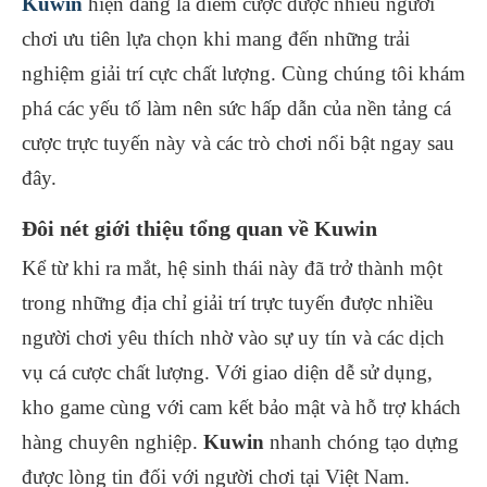
Kuwin
hiện đang là điểm cược được nhiều người
chơi ưu tiên lựa chọn khi mang đến những trải
nghiệm giải trí cực chất lượng. Cùng chúng tôi khám
phá các yếu tố làm nên sức hấp dẫn của nền tảng cá
cược trực tuyến này và các trò chơi nổi bật ngay sau
đây.
Đôi nét giới thiệu tổng quan về Kuwin
Kể từ khi ra mắt, hệ sinh thái này đã trở thành một
trong những địa chỉ giải trí trực tuyến được nhiều
người chơi yêu thích nhờ vào sự uy tín và các dịch
vụ cá cược chất lượng. Với giao diện dễ sử dụng,
kho game cùng với cam kết bảo mật và hỗ trợ khách
hàng chuyên nghiệp.
Kuwin
nhanh chóng tạo dựng
được lòng tin đối với người chơi tại Việt Nam.