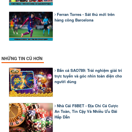
Ferran Torres - Sát thủ mới trên
hàng công Barcelona
NHỮNG TIN CŨ HƠN
Bắn cá SAO789: Trải nghiệm giải trí
trực tuyến và góc nhìn toàn diện cho
người dùng
Nhà Cái F8BET - Địa Chỉ Cá Cược
An Toàn, Tin Cậy Và Nhiều Ưu Đãi
Hấp Dẫn