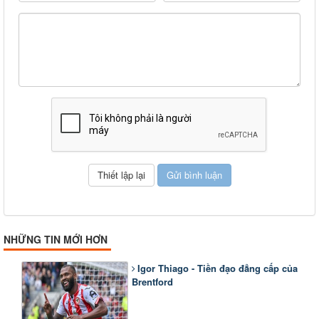
NHỮNG TIN MỚI HƠN
Igor Thiago - Tiền đạo đẳng cấp của
Brentford