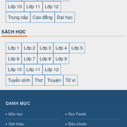
Lớp 10
Lớp 11
Lớp 12
Trung cấp
Cao đẳng
Đại học
SÁCH HỌC
Lớp 1
Lớp 2
Lớp 3
Lớp 4
Lớp 5
Lớp 6
Lớp 7
Lớp 8
Lớp 9
Lớp 10
Lớp 11
Lớp 12
Tuyển sinh
Thơ
Truyện
Tử vi
SHBET
⇔
78win
⇔
789BET
⇔
https://789betcom0.com/
⇔
https://hi88.baby/
⇔
https://fun88.social/
⇔
DANH MỤC
cái OPEN88
⇔
CM88
⇔
u888
⇔
nổ
hũ
⇔
https://gameb52a.club/
⇔
https://taixiuonl.com/
⇔
https:/
Môn học
Rss Feeds
bài
⇔
bóng đá trực tiếp
⇔
fly88
select
⇔
https://xocdiaonline.ae
⇔
https://cm88.dad/
⇔
789bet
Giới thiệu
Điều khoản