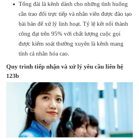
Tổng đài là kênh dành cho những tình huống
cần trao đổi trực tiếp và nhân viên được đào tạo
bài bản để xử lý linh hoạt. Tỷ lệ kết nối thành
công đạt trên 95% với chất lượng cuộc gọi
được kiểm soát thường xuyên là kênh mang
tính cá nhân hóa cao.
Quy trình tiếp nhận và xử lý yêu cầu liên hệ
123b