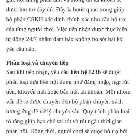
được lưu trữ đầy đủ. Đây là bước quan trọng giúp
bộ phận CSKH xác định chính xác nhu cầu hỗ trợ
của từng người chơi. Việc tiếp nhận được thực hiện
tự động 24/7 nhằm đảm bảo không bỏ sót bất kỳ
yêu cầu nào.
Phân loại và chuyển tiếp
Sau khi tiếp nhận, yêu cầu
liên hệ 123b
sẽ được
phân loại dựa trên nội dung như đăng nhập, nạp rút
tiền, khuyến mãi hoặc bảo mật tài khoản. Mỗi nhóm
vấn đề sẽ được chuyển đến bộ phận chuyên trách
tương ứng để xử lý chuyên sâu. Quy trình phân loại
rõ ràng giúp hạn chế sai sót và rút ngắn thời gian
phản hồi. Đồng thời, người chơi sẽ được hỗ trợ bởi