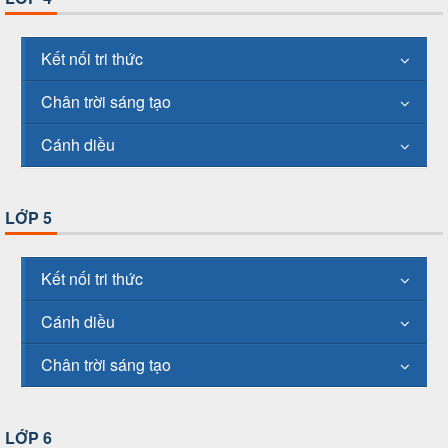
Kết nối tri thức
Chân trời sáng tạo
Cánh diều
LỚP 5
Kết nối tri thức
Cánh diều
Chân trời sáng tạo
LỚP 6