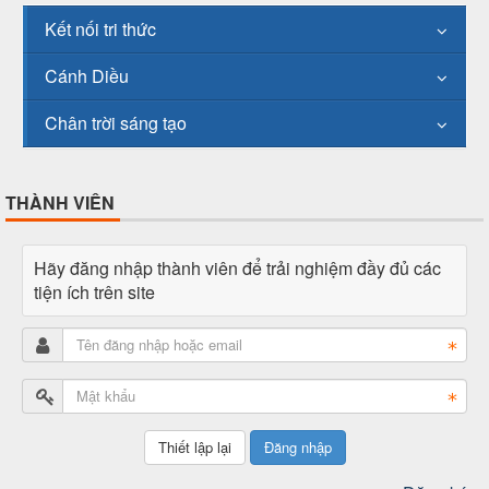
Kết nối tri thức
Cánh Diều
Chân trời sáng tạo
THÀNH VIÊN
Hãy đăng nhập thành viên để trải nghiệm đầy đủ các
tiện ích trên site
Đăng nhập