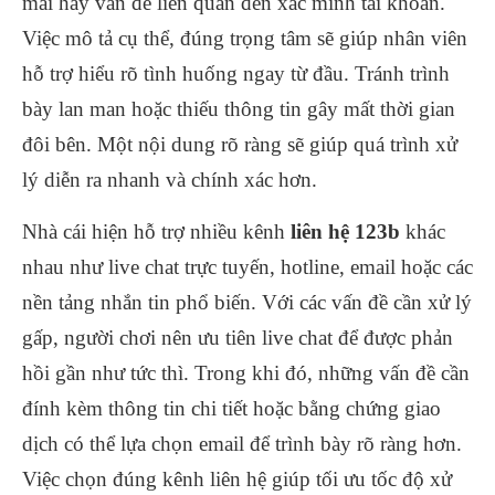
mãi hay vấn đề liên quan đến xác minh tài khoản.
Việc mô tả cụ thể, đúng trọng tâm sẽ giúp nhân viên
hỗ trợ hiểu rõ tình huống ngay từ đầu. Tránh trình
bày lan man hoặc thiếu thông tin gây mất thời gian
đôi bên. Một nội dung rõ ràng sẽ giúp quá trình xử
lý diễn ra nhanh và chính xác hơn.
Nhà cái hiện hỗ trợ nhiều kênh
liên hệ 123b
khác
nhau như live chat trực tuyến, hotline, email hoặc các
nền tảng nhắn tin phổ biến. Với các vấn đề cần xử lý
gấp, người chơi nên ưu tiên live chat để được phản
hồi gần như tức thì. Trong khi đó, những vấn đề cần
đính kèm thông tin chi tiết hoặc bằng chứng giao
dịch có thể lựa chọn email để trình bày rõ ràng hơn.
Việc chọn đúng kênh liên hệ giúp tối ưu tốc độ xử