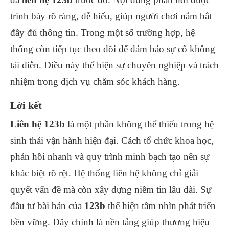
trình bày rõ ràng, dễ hiểu, giúp người chơi nắm bắt
đầy đủ thông tin. Trong một số trường hợp, hệ
thống còn tiếp tục theo dõi để đảm bảo sự cố không
tái diễn. Điều này thể hiện sự chuyên nghiệp và trách
nhiệm trong dịch vụ chăm sóc khách hàng.
Lời kết
Liên hệ 123b
là một phần không thể thiếu trong hệ
sinh thái vận hành hiện đại. Cách tổ chức khoa học,
phản hồi nhanh và quy trình minh bạch tạo nên sự
khác biệt rõ rệt. Hệ thống liên hệ không chỉ giải
quyết vấn đề mà còn xây dựng niềm tin lâu dài. Sự
đầu tư bài bản của
123b
thể hiện tầm nhìn phát triển
bền vững. Đây chính là nền tảng giúp thương hiệu