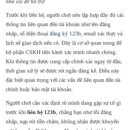
nhà cái để hỗ trợ
Trước khi liên hệ, người chơi nên tập hợp đầy đủ các
thông tin liên quan đến tài khoản như tên đăng
nhập, số điện thoại
đăng ký 123b
, email xác thực và
lịch sử giao dịch nếu có. Đây là cơ sở quan trọng để
bộ phận CSKH tiến hành xác minh nhanh chóng.
Khi thông tin được cung cấp chính xác ngay từ đầu,
thời gian xử lý sẽ được rút ngắn đáng kể. Điều này
đặc biệt quan trọng với các vấn đề liên quan đến tài
chính hoặc bảo mật tài khoản.
Người chơi cần xác định rõ mình đang gặp sự cố gì
trước khi
liên hệ 123b
, chẳng hạn như lỗi đăng
nhập, nạp rút tiền chậm, không nhận được khuyến