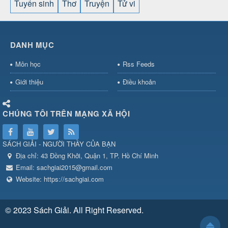
Tuyển sinh
Thơ
Truyện
Tử vi
SHBET
⇔
789BET
⇔
https://789betcom0.com/
⇔
https://hi88.baby/
⇔
https://fun88.social/
⇔
DANH MỤC
cái OPEN88
⇔
CM88
⇔
u888
⇔
nổ
hũ
⇔
https://gameb52a.club/
⇔
https://new88.biz/
⇔
https://ne
Môn học
Rss Feeds
bài
⇔
bóng đá trực tiếp
⇔
fly88
select
⇔
https://xocdiaonline.ae
⇔
https://cm88.dad/
⇔
789bet
Giới thiệu
Điều khoản
hũ
⇔
F168
⇔
https://f168.tech/
⇔
cm88
⇔
https://hitclub88.stud
bet.com/
⇔
https://shbetz.net/
⇔
789WIN
⇔
BJ88
⇔
12bet
⇔
h
CHÚNG TÔI TRÊN MẠNG XÃ HỘI
nha
cai
⇔
U888
⇔
https://b52club.pizza
⇔
https://frasimondo.com
https://hitclubvn.ch/
⇔
91 club
⇔
55 club
⇔
8xbet
⇔
Tài xỉu
SÁCH GIẢI - NGƯỜI THẦY CỦA BẠN
online
⇔
98win
⇔
https://hitclub.horse/
⇔
https://b52.clothing/
Địa chỉ:
43 Đồng Khởi, Quận 1, TP. Hồ Chí Minh
nhà cái
⇔
hitclub
⇔
tài xỉu
⇔
iWin
⇔
Trang cá độ bóng
Email:
sachgiai2015@gmail.com
đá
⇔
Kèo nhà
Website:
https://sachgiai.com
cái
⇔
https://xx88.vin/
⇔
bong88
⇔
nohu90
⇔
MM88
⇔
https:/
hũ
⇔
https://fly88.deal/
⇔
https://sc88.locker/
⇔
https://keonhac
⇔
BL555
⇔
KK55
⇔
BL555
⇔
sunwin đổi thưởng
© 2023 Sách Giải. All Right Reserved.
⇔
https://qs88.ninja/
⇔
https://qs88.world/
⇔
https://rr88it.com/
⇔
okfun
⇔
https://789bet.run/
⇔
S8
⇔
bắn cá đổi