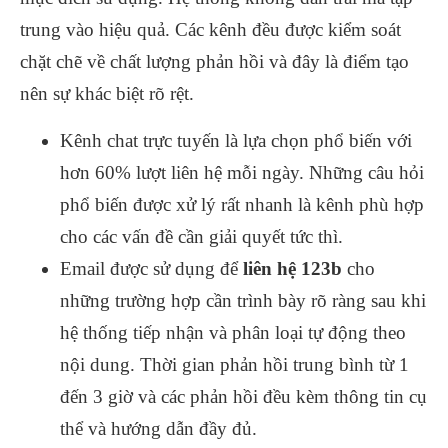
trung vào hiệu quả. Các kênh đều được kiểm soát
chặt chẽ về chất lượng phản hồi và đây là điểm tạo
nên sự khác biệt rõ rệt.
Kênh chat trực tuyến là lựa chọn phổ biến với
hơn 60% lượt liên hệ mỗi ngày. Những câu hỏi
phổ biến được xử lý rất nhanh là kênh phù hợp
cho các vấn đề cần giải quyết tức thì.
Email được sử dụng để
liên hệ 123b
cho
những trường hợp cần trình bày rõ ràng sau khi
hệ thống tiếp nhận và phân loại tự động theo
nội dung. Thời gian phản hồi trung bình từ 1
đến 3 giờ và các phản hồi đều kèm thông tin cụ
thể và hướng dẫn đầy đủ.