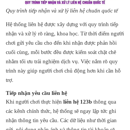
Quy trình tiếp nhận và xử lý liên hệ chuẩn quốc tế
Hệ thống liên hệ được xây dựng với quy trình tiếp
nhận và xử lý rõ ràng, khoa học. Từ thời điểm người
chơi gửi yêu cầu cho đến khi nhận được phản hồi
cuối cùng, mỗi bước đều được kiểm soát chặt chẽ
nhằm tối ưu trải nghiệm dịch vụ. Việc nắm rõ quy
trình này giúp người chơi chủ động hơn khi cần hỗ
trợ.
Tiếp nhận yêu cầu liên hệ
Khi người chơi thực hiện
liên hệ 123b
thông qua
các kênh chính thức, hệ thống sẽ ngay lập tức ghi
nhận thông tin yêu cầu. Các dữ liệu như thời gian
gửi, nội dung phản ánh và thông tin tài khoản sẽ