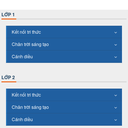
LỚP 1
Kết nối tri thức
Chân trời sáng tạo
Cánh diều
LỚP 2
Kết nối tri thức
Chân trời sáng tạo
Cánh diều