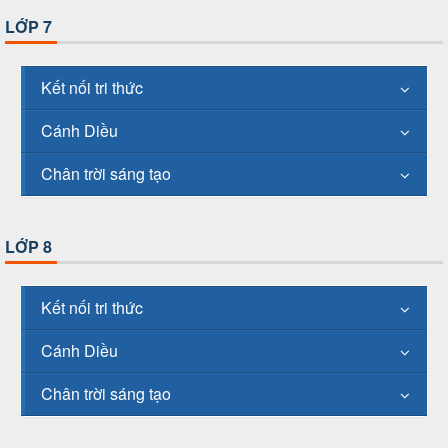
LỚP 7
Kết nối tri thức
Cánh Diều
Chân trời sáng tạo
LỚP 8
Kết nối tri thức
Cánh Diều
Chân trời sáng tạo