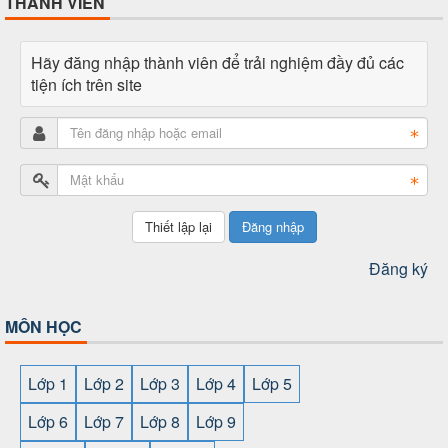
THÀNH VIÊN
Hãy đăng nhập thành viên để trải nghiệm đầy đủ các
tiện ích trên site
Đăng nhập
Đăng ký
MÔN HỌC
Lớp 1
Lớp 2
Lớp 3
Lớp 4
Lớp 5
Lớp 6
Lớp 7
Lớp 8
Lớp 9