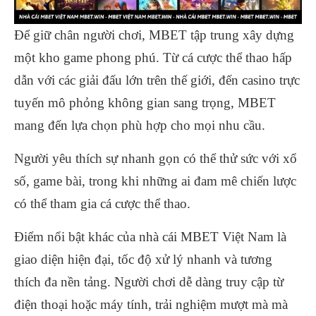
Để giữ chân người chơi, MBET tập trung xây dựng
một kho game phong phú. Từ cá cược thể thao hấp
dẫn với các giải đấu lớn trên thế giới, đến casino trực
tuyến mô phỏng không gian sang trọng, MBET
mang đến lựa chọn phù hợp cho mọi nhu cầu.
Người yêu thích sự nhanh gọn có thể thử sức với xổ
số, game bài, trong khi những ai đam mê chiến lược
có thể tham gia cá cược thể thao.
Điểm nổi bật khác của nhà cái MBET Việt Nam là
giao diện hiện đại, tốc độ xử lý nhanh và tương
thích đa nền tảng. Người chơi dễ dàng truy cập từ
điện thoại hoặc máy tính, trải nghiệm mượt mà mà