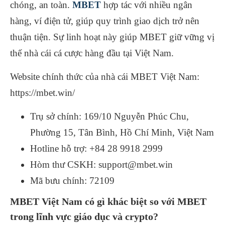
chóng, an toàn.
MBET
hợp tác với nhiều ngân
hàng, ví điện tử, giúp quy trình giao dịch trở nên
thuận tiện. Sự linh hoạt này giúp MBET giữ vững vị
thế nhà cái cá cược hàng đầu tại Việt Nam.
Website chính thức của nhà cái MBET Việt Nam:
https://mbet.win/
Trụ sở chính: 169/10 Nguyễn Phúc Chu,
Phường 15, Tân Bình, Hồ Chí Minh, Việt Nam
Hotline hỗ trợ: +84 28 9918 2999
Hòm thư CSKH: support@mbet.win
Mã bưu chính: 72109
MBET Việt Nam có gì khác biệt so với MBET
trong lĩnh vực giáo dục và crypto?