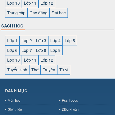
Lớp 10
Lớp 11
Lớp 12
Trung cấp
Cao đẳng
Đại học
SÁCH HỌC
Lớp 1
Lớp 2
Lớp 3
Lớp 4
Lớp 5
Lớp 6
Lớp 7
Lớp 8
Lớp 9
Lớp 10
Lớp 11
Lớp 12
Tuyển sinh
Thơ
Truyện
Tử vi
SHBET
⇔
78win
⇔
789BET
⇔
https://789betcom0.com/
⇔
https://hi88.baby/
⇔
https://fun88.social/
⇔
DANH MỤC
cái OPEN88
⇔
CM88
⇔
u888
⇔
nổ
hũ
⇔
https://gameb52a.club/
⇔
https://taixiuonl.com/
⇔
https:/
Môn học
Rss Feeds
bài
⇔
bóng đá trực tiếp
⇔
fly88
select
⇔
https://xocdiaonline.ae
⇔
https://cm88.dad/
⇔
789bet
Giới thiệu
Điều khoản