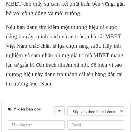
MBET cho thấy sự cam kết phát triển bền vững, gắn
bó với cộng đồng và môi trường.
Nếu bạn đang tìm kiếm một thương hiệu cá cược
đáng tin cậy, minh bạch và an toàn, nhà cái MBET
Việt Nam chắc chắn là lựa chọn sáng suốt. Hãy trải
nghiệm và cảm nhận những giá trị mà MBET mang
lại, từ giải trí đến trách nhiệm xã hội, để hiểu vì sao
thương hiệu này đang trở thành cái tên hàng đầu tại
thị trường Việt Nam.
Ý kiến bạn đọc