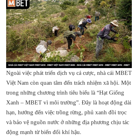
Ngoài việc phát triển dịch vụ cá cược, nhà cái MBET
Việt Nam còn quan tâm đến trách nhiệm xã hội. Một
trong những chương trình tiêu biểu là “Hạt Giống
Xanh – MBET vì môi trường”. Đây là hoạt động dài
hạn, hướng đến việc trồng rừng, phủ xanh đồi trọc
và bảo vệ nguồn nước ở những địa phương chịu tác
động mạnh từ biến đổi khí hậu.