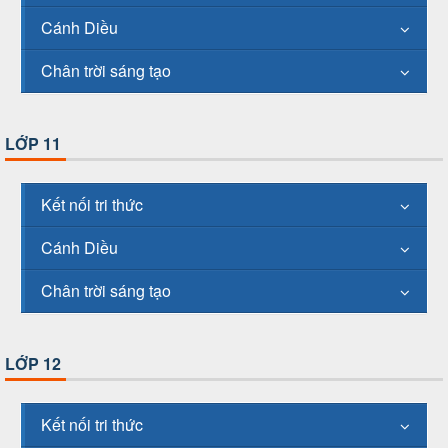
Cánh Diều
Chân trời sáng tạo
LỚP 11
Kết nối tri thức
Cánh Diều
Chân trời sáng tạo
LỚP 12
Kết nối tri thức